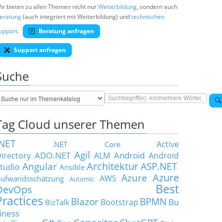
ir bieten zu allen Themen nicht nur
Weiterbildung
, sondern auch
eratung
(auch integriert mit Weiterbildung) und
technischen
upport
.
Beratung anfragen
Support anfragen
Suche
Tag Cloud unserer Themen
.NET
Active
.NET Core
Agil
ADO.NET
Android
irectory
ALM
Android
Architektur
Angular
ASP.NET
tudio
Ansible
Azure
Azure
AWS
ufwandsschätzung
Automic
Best
DevOps
Practices
Blazor
BPMN
Bu
Bootstrap
BizTalk
iness