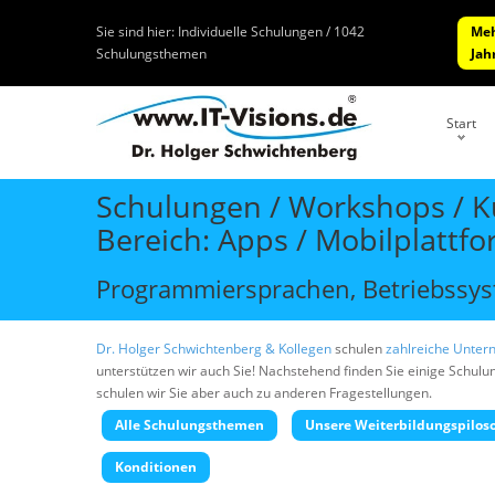
Sie sind hier:
Individuelle Schulungen / 1042
Meh
Schulungsthemen
Jah
Start
Schulungen / Workshops / Ku
Bereich: Apps / Mobilplattf
Programmiersprachen, Betriebssyst
Dr. Holger Schwichtenberg & Kollegen
schulen
zahlreiche Unter
unterstützen wir auch Sie! Nachstehend finden Sie einige Schul
schulen wir Sie aber auch zu anderen Fragestellungen.
Alle Schulungsthemen
Unsere Weiterbildungspilos
Konditionen