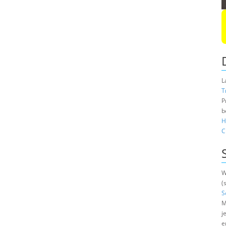
L
T
P
b
H
C
W
(
S
M
j
e