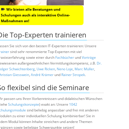
Wir bieten alle Beratungen und
Schulungen auch als interaktive Online-
Maßnahmen an!
Die Top-Experten trainieren
assen Sie sich von den besten IT-Experten trainieren: Unsere
rainer
sind sehr renommierte Top-Experten mit viel
raxixserfahrung sowie einer durch
Fachbücher
und
Vorträge
ewiesenen außergewöhnlichen Vermittlungskompetenz, z.B.
Dr.
olger Schwichtenberg
,
Uwe Ricken
,
Neno Loje
,
Marc Müller
,
hristian Giesswein
,
André Krämer
und
Rainer Stropek
.
So flexibel sind die Seminare
ir passen uns Ihren Vorkenntnissen und didaktischen Wünschen
siehe
Schulungskonzepte
) exakt an: Unsere
1042
chulungsmodule
sind beliebig anpassbar und frei mit anderen
odulen zu einer individuellen Schulung kombinierbar! Sie in
edem Modul können Inhalte streichen und andere Themen
rgänzen sowie beliebige Schwerpunkte setzen!