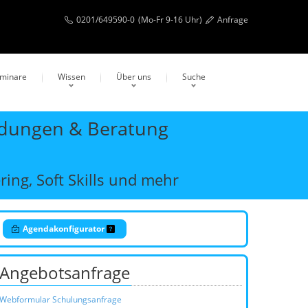
0201/649590-0
(Mo-Fr 9-16 Uhr)
Anfrage
eminare
Wissen
Über uns
Suche
ildungen & Beratung
ing, Soft Skills und mehr
Agendakonfigurator
Angebotsanfrage
Webformular Schulungsanfrage