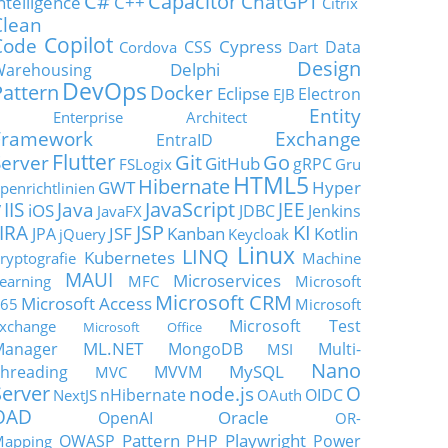
C#
Capacitor
ChatGPT
ntelligence
C++
Citrix
Clean
Copilot
Code
Cypress
CSS
Data
Cordova
Dart
Design
Delphi
Warehousing
DevOps
Pattern
Docker
Eclipse
Electron
EJB
Entity
Enterprise Architect
Framework
Exchange
EntraID
Flutter
Git
Go
Server
GitHub
gRPC
FSLogix
Gru
HTML5
Hibernate
GWT
Hyper
penrichtlinien
JavaScript
IIS
Java
JEE
V
iOS
JDBC
Jenkins
JavaFX
JSP
KI
JIRA
JSF
Kanban
Kotlin
JPA
jQuery
Keycloak
Linux
LINQ
Kubernetes
ryptografie
Machine
MAUI
Microservices
earning
MFC
Microsoft
Microsoft CRM
Microsoft Access
65
Microsoft
Microsoft Test
xchange
Microsoft Office
ML.NET
Manager
MongoDB
Multi-
MSI
Nano
MySQL
hreading
MVVM
MVC
Server
node.js
O
nHibernate
OIDC
NextJS
OAuth
OAD
Oracle
OpenAI
OR-
Pattern
Playwright
OWASP
PHP
Power
apping