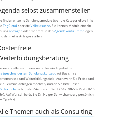
Agenda selbst zusammenstellen
ie finden einzelne Schulungsmodule über die Kategorieliste links,
ie
TagCloud
oder die
Volltextsuche
. Sie können Module einzeln
ei uns
anfragen
oder mehrere in den
Agendakonfigurator
legen
nd dann eine Anfrage stellen.
Kostenfreie
Weiterbildungsberatung
erne erstellen wir Ihnen kostenlos ein Angebot mit
aßgeschneidertem Schulungskonzept
auf Basis Ihrer
orkenntnisse und Weiterbildungsziele. Auch wenn Sie Preise und
reie Termine anfragen möchten, nutzen Sie bitte unser
ebformular
oder rufen Sie uns an: 0201 / 649590-50 (Mo-Fr 9-16
hr). Auf Wunsch berät Sie Dr. Holger Schwichtenberg persönlich
m Telefon!
Alle Themen auch als Consulting