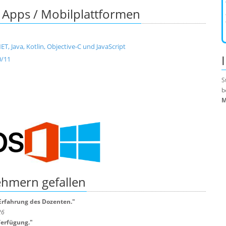
 Apps / Mobilplattformen
, Java, Kotlin, Objective-C und JavaScript
0/11
S
b
M
nehmern
gefallen
 Erfahrung des Dozenten.
"
26
Verfügung.
"