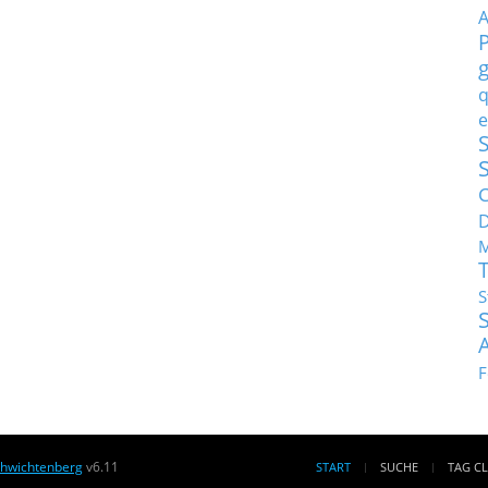
q
e
S
C
M
S
F
chwichtenberg
v6.11
START
SUCHE
TAG C