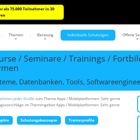
r als 75.000 Teilnehmer in 30
ren
Themen
Beratung
Individuelle Schulungen
Offene S
rse / Seminare / Trainings / Fortb
ormen
eme, Datenbanken, Tools, Softwareengineer
nehmen jeder Größe
zum Thema Apps / Mobilplattformen. Sehr gerne
ungsvorschläge im Themengebiet Apps / Mobilplattformen. Sehr gerne
ophie
Schulungskonzepte
Trainerprofile