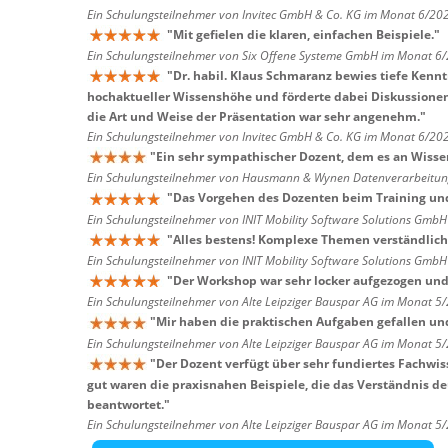
Ein Schulungsteilnehmer von Invitec GmbH & Co. KG im Monat 6/20
"
Mit gefielen die klaren, einfachen Beispiele.
"
Ein Schulungsteilnehmer von Six Offene Systeme GmbH im Monat 6
"
Dr. habil. Klaus Schmaranz bewies tiefe Kenn
hochaktueller Wissenshöhe und förderte dabei Diskussionen. 
die Art und Weise der Präsentation war sehr angenehm.
"
Ein Schulungsteilnehmer von Invitec GmbH & Co. KG im Monat 6/20
"
Ein sehr sympathischer Dozent, dem es an Wissen 
Ein Schulungsteilnehmer von Hausmann & Wynen Datenverarbeitu
"
Das Vorgehen des Dozenten beim Training un
Ein Schulungsteilnehmer von INIT Mobility Software Solutions Gmb
"
Alles bestens! Komplexe Themen verständlich 
Ein Schulungsteilnehmer von INIT Mobility Software Solutions Gmb
"
Der Workshop war sehr locker aufgezogen und 
Ein Schulungsteilnehmer von Alte Leipziger Bauspar AG im Monat 5
"
Mir haben die praktischen Aufgaben gefallen un
Ein Schulungsteilnehmer von Alte Leipziger Bauspar AG im Monat 5
"
Der Dozent verfügt über sehr fundiertes Fachwi
gut waren die praxisnahen Beispiele, die das Verständnis d
beantwortet.
"
Ein Schulungsteilnehmer von Alte Leipziger Bauspar AG im Monat 5