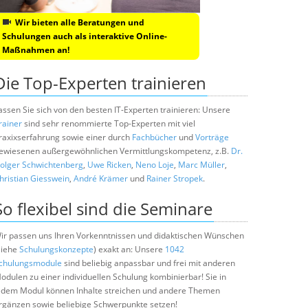
Wir bieten alle Beratungen und
Schulungen auch als interaktive Online-
Maßnahmen an!
Die Top-Experten trainieren
assen Sie sich von den besten IT-Experten trainieren: Unsere
rainer
sind sehr renommierte Top-Experten mit viel
raxixserfahrung sowie einer durch
Fachbücher
und
Vorträge
ewiesenen außergewöhnlichen Vermittlungskompetenz, z.B.
Dr.
olger Schwichtenberg
,
Uwe Ricken
,
Neno Loje
,
Marc Müller
,
hristian Giesswein
,
André Krämer
und
Rainer Stropek
.
So flexibel sind die Seminare
ir passen uns Ihren Vorkenntnissen und didaktischen Wünschen
siehe
Schulungskonzepte
) exakt an: Unsere
1042
chulungsmodule
sind beliebig anpassbar und frei mit anderen
odulen zu einer individuellen Schulung kombinierbar! Sie in
edem Modul können Inhalte streichen und andere Themen
rgänzen sowie beliebige Schwerpunkte setzen!