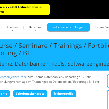
r als 75.000 Teilnehmer in 30
ren
Themen
Beratung
Individuelle Schulungen
Offene S
rse / Seminare / Trainings / Fortb
rting / BI
eme, Datenbanken, Tools, Softwareengineer
nehmen jeder Größe
zum Thema Datenbanken / Reporting / BI. Sehr
 Schulungsvorschläge im Themengebiet Datenbanken / Reporting / BI. Sehr
ophie
Schulungskonzepte
Trainerprofile