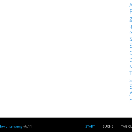
q
e
S
C
M
S
F
chwichtenberg
v6.11
START
SUCHE
TAG C