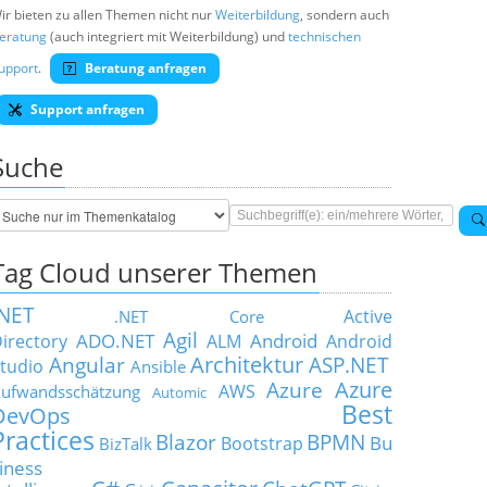
ir bieten zu allen Themen nicht nur
Weiterbildung
, sondern auch
eratung
(auch integriert mit Weiterbildung) und
technischen
upport
.
Beratung anfragen
Support anfragen
Suche
Tag Cloud unserer Themen
.NET
Active
.NET Core
Agil
ADO.NET
Android
irectory
ALM
Android
Architektur
Angular
ASP.NET
tudio
Ansible
Azure
Azure
AWS
ufwandsschätzung
Automic
Best
DevOps
Practices
Blazor
BPMN
Bu
Bootstrap
BizTalk
iness