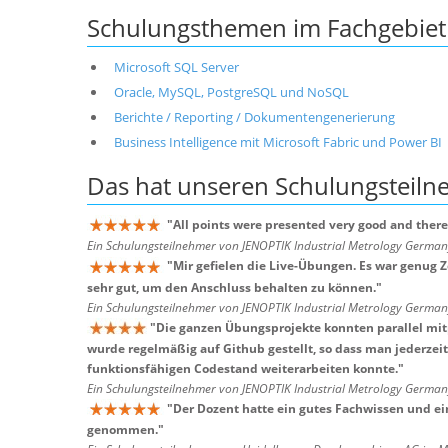
Schulungsthemen im Fachgebiet 
Microsoft SQL Server
Oracle, MySQL, PostgreSQL und NoSQL
Berichte / Reporting / Dokumentengenerierung
Business Intelligence mit Microsoft Fabric und Power BI
Das hat unseren
Schulungsteil
"
All points were presented very good and there
Ein Schulungsteilnehmer von JENOPTIK Industrial Metrology Germ
"
Mir gefielen die Live-Übungen. Es war genug 
sehr gut, um den Anschluss behalten zu können.
"
Ein Schulungsteilnehmer von JENOPTIK Industrial Metrology Germ
"
Die ganzen Übungsprojekte konnten parallel mi
wurde regelmäßig auf Github gestellt, so dass man jederzei
funktionsfähigen Codestand weiterarbeiten konnte.
"
Ein Schulungsteilnehmer von JENOPTIK Industrial Metrology Germ
"
Der Dozent hatte ein gutes Fachwissen und ei
genommen.
"