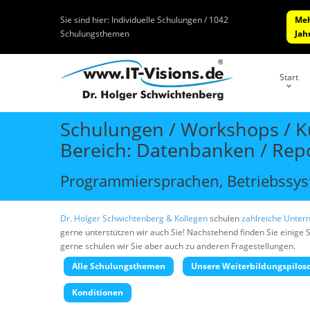
Sie sind hier:
Individuelle Schulungen / 1042
Meh
Schulungsthemen
Jah
Start
Schulungen / Workshops / Ku
Bereich: Datenbanken / Repo
Programmiersprachen, Betriebssyst
Dr. Holger Schwichtenberg & Kollegen
schulen
zahlreiche Unter
gerne unterstützen wir auch Sie! Nachstehend finden Sie einige
gerne schulen wir Sie aber auch zu anderen Fragestellungen.
Alle Schulungsthemen
Unsere Weiterbildungspilos
Konditionen