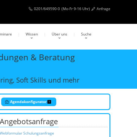
0201/649590-0
(Mo-Fr 9-16 Uhr)
Anfrage
eminare
Wissen
Über uns
Suche
ildungen & Beratung
ing, Soft Skills und mehr
Agendakonfigurator
Angebotsanfrage
Webformular Schulungsanfrage