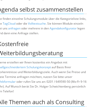
Agenda selbst zusammenstellen
ie finden einzelne Schulungsmodule über die Kategorieliste links,
ie
TagCloud
oder die
Volltextsuche
. Sie können Module einzeln
ei uns
anfragen
oder mehrere in den
Agendakonfigurator
legen
nd dann eine Anfrage stellen.
Kostenfreie
Weiterbildungsberatung
erne erstellen wir Ihnen kostenlos ein Angebot mit
aßgeschneidertem Schulungskonzept
auf Basis Ihrer
orkenntnisse und Weiterbildungsziele. Auch wenn Sie Preise und
reie Termine anfragen möchten, nutzen Sie bitte unser
ebformular
oder rufen Sie uns an: 0201 / 649590-50 (Mo-Fr 9-16
hr). Auf Wunsch berät Sie Dr. Holger Schwichtenberg persönlich
m Telefon!
Alle Themen auch als Consulting