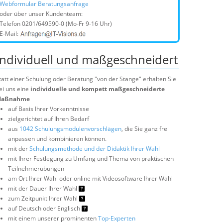
Webformular Beratungsanfrage
oder über unser Kundenteam:
Telefon
0201/649590-0
(Mo-Fr 9-16 Uhr)
E-Mail:
Individuell und maßgeschneidert
tatt einer Schulung oder Beratung "von der Stange" erhalten Sie
ei uns eine
individuelle und kompett maßgeschneiderte
aßnahme
auf Basis Ihrer Vorkenntnisse
zielgerichtet auf Ihren Bedarf
aus
1042 Schulungsmodulenvorschlägen
, die Sie ganz frei
anpassen und kombinieren können.
mit der
Schulungsmethode und der Didaktik Ihrer Wahl
mit Ihrer Festlegung zu Umfang und Thema von praktischen
Teilnehmerübungen
am Ort Ihrer Wahl oder online mit Videosoftware Ihrer Wahl
mit der Dauer Ihrer Wahl
zum Zeitpunkt Ihrer Wahl
auf Deutsch oder Englisch
mit einem unserer prominenten
Top-Experten