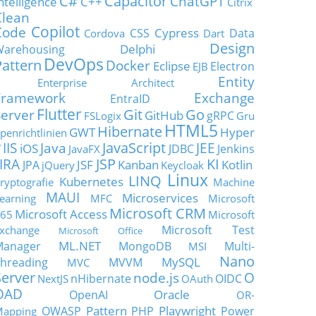
C#
Capacitor
ChatGPT
ntelligence
C++
Citrix
Clean
Copilot
Code
Cypress
CSS
Data
Cordova
Dart
Design
Delphi
Warehousing
DevOps
Pattern
Docker
Eclipse
Electron
EJB
Entity
Enterprise Architect
Framework
Exchange
EntraID
Flutter
Git
Go
Server
GitHub
gRPC
FSLogix
Gru
HTML5
Hibernate
GWT
Hyper
penrichtlinien
JavaScript
IIS
Java
JEE
V
iOS
JDBC
Jenkins
JavaFX
JSP
KI
JIRA
JSF
Kanban
Kotlin
JPA
jQuery
Keycloak
Linux
LINQ
Kubernetes
ryptografie
Machine
MAUI
Microservices
earning
MFC
Microsoft
Microsoft CRM
Microsoft Access
65
Microsoft
Microsoft Test
xchange
Microsoft Office
ML.NET
Manager
MongoDB
Multi-
MSI
Nano
MySQL
hreading
MVVM
MVC
Server
node.js
O
nHibernate
OIDC
NextJS
OAuth
OAD
Oracle
OpenAI
OR-
Pattern
Playwright
OWASP
PHP
Power
apping