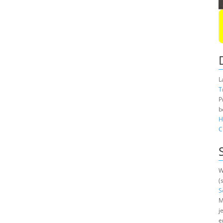
L
T
P
b
H
C
W
(
S
M
j
e