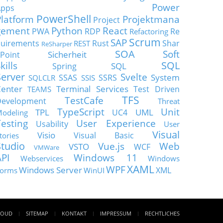
Power
Apps
PowerShell
Platform
Projektmana
Project
gement
Python
React
PWA
RDP
Re
Refactoring
Scrum
SAP
uirements
Rust
Shar
REST
ReSharper
SOA
Soft
Sicherheit
Point
SQL
kills
SQL
Spring
Server
Svelte
System
SSAS
SSRS
SQLCLR
SSIS
enter
Terminal Services
Test Driven
TEAMS
TFS
TestCafe
Development
Threat
TypeScript
Unit
TPL
UML
UC4
odeling
Testing
User Experience
Usability
User
Visual
Visio
Visual Basic
tories
Studio
Vue.js
Web
VSTO
WCF
VMWare
API
Windows 11
Webservices
Windows
XAML
WPF
Windows Server
XML
orms
WinUI
LOUD
SITEMAP
KONTAKT
IMPRESSUM
RECHTLICHES