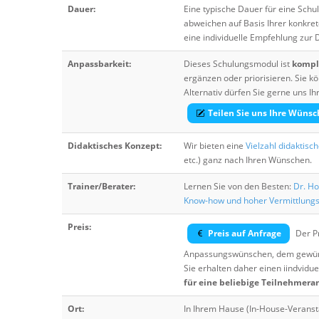
Dauer:
Eine typische Dauer für eine Sch
abweichen auf Basis Ihrer konkre
eine individuelle Empfehlung zur
Anpassbarkeit:
Dieses Schulungsmodul ist
komple
ergänzen oder priorisieren. Sie
Alternativ dürfen Sie gerne uns 
Teilen Sie uns Ihre Wünsc
Didaktisches Konzept:
Wir bieten eine
Vielzahl didaktisc
etc.) ganz nach Ihren Wünschen.
Trainer/Berater:
Lernen Sie von den Besten:
Dr. Ho
Know-how und hoher Vermittlung
Preis:
Preis auf Anfrage
Der Pr
Anpassungswünschen, dem gewüns
Sie erhalten daher einen iindvidue
für eine beliebige Teilnehmera
Ort:
In Ihrem Hause (In-House-Veranst