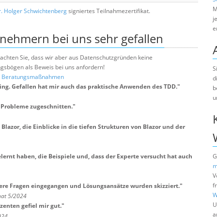
M
. Holger Schwichtenberg
signiertes Teilnahmezertifikat.
j
e
lnehmern bei uns sehr gefallen
e beachten Sie, dass wir aber aus Datenschutzgründen keine
sbögen als Beweis bei uns anfordern!
S
nd Beratungsmaßnahmen
d
ading. Gefallen hat mir auch das praktische Anwenden des TDD.
"
b
u
 Probleme zugeschnitten.
"
Blazor, die Einblicke in die tiefen Strukturen von Blazor und der
lernt haben, die Beispiele und, dass der Experte versucht hat auch
G
m
V
f
sere Fragen eingegangen und Lösungsansätze wurden skizziert.
"
W
nat 5/2024
U
enten gefiel mir gut.
"
a
024