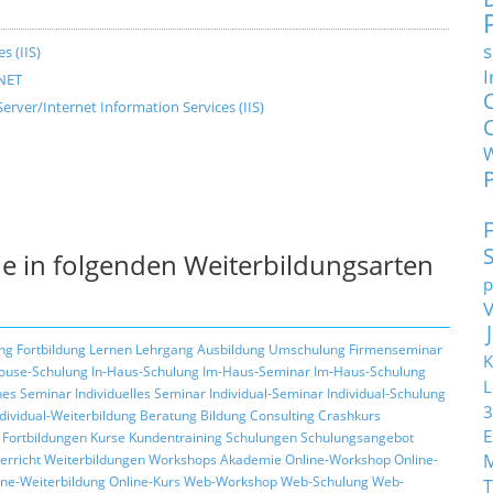
s
s (IIS)
I
.NET
ver/Internet Information Services (IIS)
e in folgenden Weiterbildungsarten
p
ng
Fortbildung
Lernen
Lehrgang
Ausbildung
Umschulung
Firmenseminar
K
ouse-Schulung
In-Haus-Schulung
Im-Haus-Seminar
Im-Haus-Schulung
L
hes Seminar
Individuelles Seminar
Individual-Seminar
Individual-Schulung
3
ndividual-Weiterbildung
Beratung
Bildung
Consulting
Crashkurs
E
Fortbildungen
Kurse
Kundentraining
Schulungen
Schulungsangebot
erricht
Weiterbildungen
Workshops
Akademie
Online-Workshop
Online-
ine-Weiterbildung
Online-Kurs
Web-Workshop
Web-Schulung
Web-
T