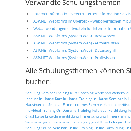
Verwandte Schulungsthemen
Internet Information Server/Internet Information Service
ASP.NET Webforms im Überblick - Weboberflächen mit 
Webanwendungen entwickeln für Internet Information Ser
ASP.NET Webforms (System.Web) - Basiswissen
ASP.NET Webforms (System.Web) - Aufbauwissen
ASP.NET Webforms (System.Web) - Datenzugriff
ASP.NET Webforms (System.Web) - Profiwissen
Alle Schulungsthemen können Si
buchen:
Schulung
Seminar
Training
Kurs
Coaching
Workshop
Weiterbildu
Inhouse
In-House-Kurs
In-House-Training
In-House-Seminar
In-H
Hausinternes Seminar
Firmeninternes Seminar
Kundenspezifisc
Individual-Training
On-Demand-Training
Individual-Fortbildung
I
Crashkurse
Erwachsenenbildung
Firmenschulung
Firmentraining
Seminarangebot
Seminare
Trainingsangebot
Umschulungen
Unt
Schulung
Online-Seminar
Online-Training
Online-Fortbildung
Onl