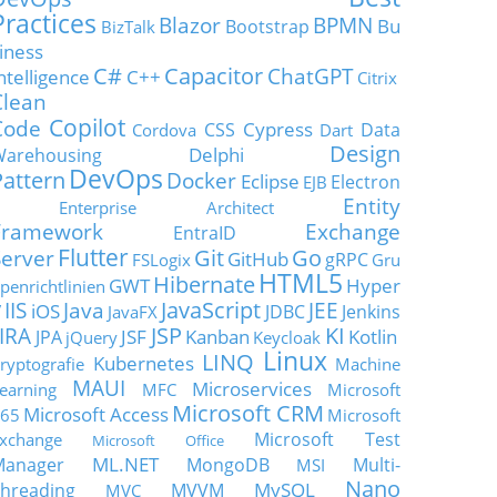
Practices
Blazor
BPMN
Bu
Bootstrap
BizTalk
iness
C#
Capacitor
ChatGPT
ntelligence
C++
Citrix
Clean
Copilot
Code
Cypress
CSS
Data
Cordova
Dart
Design
Delphi
Warehousing
DevOps
Pattern
Docker
Eclipse
Electron
EJB
Entity
Enterprise Architect
Framework
Exchange
EntraID
Flutter
Git
Go
Server
GitHub
gRPC
FSLogix
Gru
HTML5
Hibernate
GWT
Hyper
penrichtlinien
JavaScript
IIS
Java
JEE
V
iOS
JDBC
Jenkins
JavaFX
JSP
KI
JIRA
JSF
Kanban
Kotlin
JPA
jQuery
Keycloak
Linux
LINQ
Kubernetes
ryptografie
Machine
MAUI
Microservices
earning
MFC
Microsoft
Microsoft CRM
Microsoft Access
65
Microsoft
Microsoft Test
xchange
Microsoft Office
ML.NET
Manager
MongoDB
Multi-
MSI
Nano
MySQL
hreading
MVVM
MVC