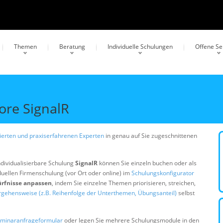
Themen
Beratung
Individuelle Schulungen
Offene S
ore SignalR
erten und praxiserfahrenen Experten
in genau auf Sie zugeschnittenen
ndividualisierbare Schulung
SignalR
können Sie einzeln buchen oder als
duellen Firmenschulung (vor Ort oder online) im
Schulungskonfigurator
ürfnisse anpassen
, indem Sie einzelne Themen priorisieren, streichen,
rgehensweise (z.B. Reihenfolge der Unterthemen, Übungsanteil)
selbst
minaranfrageformular
oder legen Sie mehrere Schulungsmodule in den