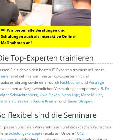
Wir bieten alle Beratungen und
Schulungen auch als interaktive Online-
Maßnahmen an!
Die Top-Experten trainieren
assen Sie sich von den besten IT-Experten trainieren: Unsere
rainer
sind sehr renommierte Top-Experten mit viel
raxixserfahrung sowie einer durch
Fachbücher
und
Vorträge
ewiesenen außergewöhnlichen Vermittlungskompetenz, z.B.
Dr.
olger Schwichtenberg
,
Uwe Ricken
,
Neno Loje
,
Marc Müller
,
hristian Giesswein
,
André Krämer
und
Rainer Stropek
.
So flexibel sind die Seminare
ir passen uns Ihren Vorkenntnissen und didaktischen Wünschen
siehe
Schulungskonzepte
) exakt an: Unsere
1042
chulungsmodule
sind beliebig anpassbar und frei mit anderen