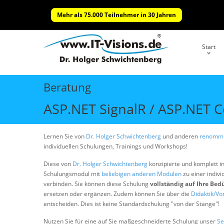
Mehr als 75.000 Teilnehmer in 30 Jahren
Start
Beratung
ASP.NET SignalR / ASP.NET C
Lernen Sie von
Dr. Holger Schwichtenberg
und anderen
renommi
individuellen Schulungen, Trainings und Workshops!
Diese von
Dr. Holger Schwichtenberg
konzipierte und komplett i
Schulungsmodul mit
beliebigen anderen Modulen
zu einer indivi
verbinden. Sie können diese Schulung
vollständig auf Ihre Bed
ersetzen oder ergänzen. Zudem können Sie über die
Didaktik/Vo
entscheiden. Dies ist keine Standardschulung "von der Stange"!
Nutzen Sie für eine auf Sie maßgeschneiderte Schulung unser
Se