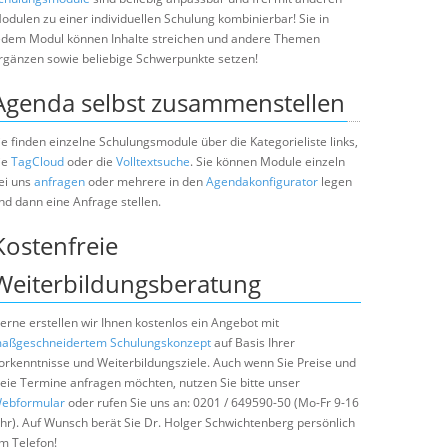
odulen zu einer individuellen Schulung kombinierbar! Sie in
edem Modul können Inhalte streichen und andere Themen
rgänzen sowie beliebige Schwerpunkte setzen!
Agenda selbst zusammenstellen
ie finden einzelne Schulungsmodule über die Kategorieliste links,
ie
TagCloud
oder die
Volltextsuche
. Sie können Module einzeln
ei uns
anfragen
oder mehrere in den
Agendakonfigurator
legen
nd dann eine Anfrage stellen.
Kostenfreie
Weiterbildungsberatung
erne erstellen wir Ihnen kostenlos ein Angebot mit
aßgeschneidertem Schulungskonzept
auf Basis Ihrer
orkenntnisse und Weiterbildungsziele. Auch wenn Sie Preise und
reie Termine anfragen möchten, nutzen Sie bitte unser
ebformular
oder rufen Sie uns an: 0201 / 649590-50 (Mo-Fr 9-16
hr). Auf Wunsch berät Sie Dr. Holger Schwichtenberg persönlich
m Telefon!