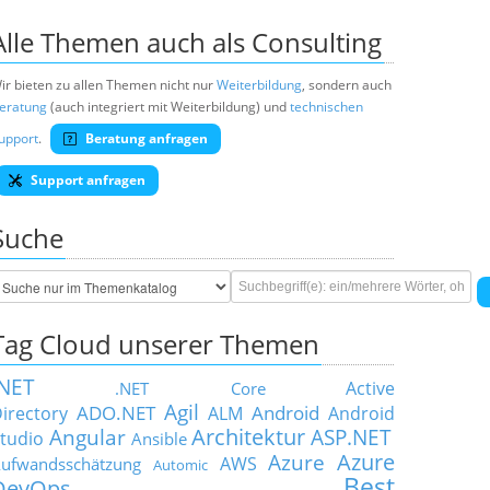
Alle Themen auch als Consulting
ir bieten zu allen Themen nicht nur
Weiterbildung
, sondern auch
eratung
(auch integriert mit Weiterbildung) und
technischen
upport
.
Beratung anfragen
Support anfragen
Suche
Tag Cloud unserer Themen
.NET
Active
.NET Core
Agil
ADO.NET
Android
irectory
ALM
Android
Architektur
Angular
ASP.NET
tudio
Ansible
Azure
Azure
AWS
ufwandsschätzung
Automic
Best
DevOps