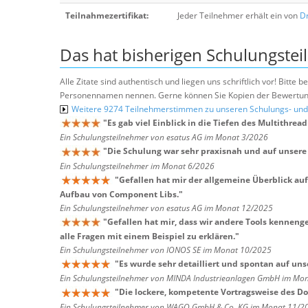
Teilnahmezertifikat:
Jeder Teilnehmer erhält ein von
Dr
Das hat bisherigen Schulungstei
Alle Zitate sind authentisch und liegen uns schriftlich vor! Bitt
Personennamen nennen. Gerne können Sie Kopien der Bewertung
Weitere 9274 Teilnehmerstimmen zu unseren Schulungs- u
"
Es gab viel Einblick in die Tiefen des Multithre
Ein Schulungsteilnehmer von esatus AG im Monat 3/2026
"
Die Schulung war sehr praxisnah und auf unsere
Ein Schulungsteilnehmer im Monat 6/2026
"
Gefallen hat mir der allgemeine Überblick auf 
Aufbau von Component Libs.
"
Ein Schulungsteilnehmer von esatus AG im Monat 12/2025
"
Gefallen hat mir, dass wir andere Tools kennenge
alle Fragen mit einem Beispiel zu erklären.
"
Ein Schulungsteilnehmer von IONOS SE im Monat 10/2025
"
Es wurde sehr detailliert und spontan auf un
Ein Schulungsteilnehmer von MINDA Industrieanlagen GmbH im Mo
"
Die lockere, kompetente Vortragsweise des Doz
Ein Schulungsteilnehmer von WAGO GmbH & Co. KG im Monat 11/2