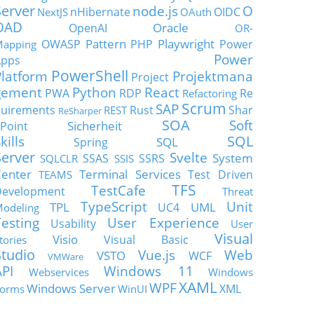
Server
node.js
O
nHibernate
OIDC
NextJS
OAuth
OAD
Oracle
OpenAI
OR-
Pattern
Playwright
OWASP
PHP
Power
apping
Power
Apps
PowerShell
Platform
Projektmana
Project
gement
Python
React
PWA
RDP
Re
Refactoring
Scrum
SAP
uirements
Rust
Shar
REST
ReSharper
SOA
Soft
Sicherheit
Point
SQL
kills
SQL
Spring
Server
Svelte
System
SSAS
SSRS
SQLCLR
SSIS
enter
Terminal Services
Test Driven
TEAMS
TFS
TestCafe
Development
Threat
TypeScript
Unit
TPL
UML
UC4
odeling
Testing
User Experience
Usability
User
Visual
Visio
Visual Basic
tories
Studio
Vue.js
Web
VSTO
WCF
VMWare
API
Windows 11
Webservices
Windows
XAML
WPF
Windows Server
XML
orms
WinUI