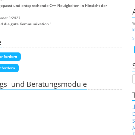
ngepasst und entsprechende C++-Neuigkeiten in Hinsicht der
Monat 3/2023
W
und die gute Kommunikation.
"
B
S
e
anfordern
nfordern
ngs- und Beratungsmodule
D
S
A