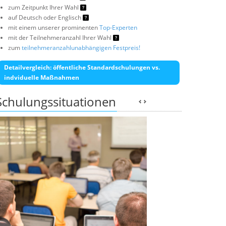
zum Zeitpunkt Ihrer Wahl
auf Deutsch oder Englisch
mit einem unserer prominenten
Top-Experten
mit der Teilnehmeranzahl Ihrer Wahl
zum
teilnehmeranzahlunabhängigen Festpreis!
Detailvergleich: öffentliche Standardschulungen vs.
indviduelle Maßnahmen
Schulungssituationen