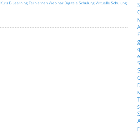
Kurs
E-Learning
Fernlernen
Webinar
Digitale Schulung
Virtuelle Schulung
M
q
e
S
C
M
S
F