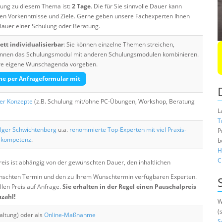
ulung zu diesem Thema ist:
2 Tage
. Die für Sie sinnvolle Dauer kann
ten Vorkenntnisse und Ziele. Gerne geben unsere Fachexperten Ihnen
 Dauer einer Schulung oder Beratung.
tt individualisierbar
: Sie können einzelne Themen streichen,
 können das Schulungsmodul mit anderen Schulungsmodulen kombinieren.
Ihre eigene Wunschagenda vorgeben.
he per Anfrageformular mit
her Konzepte
(z.B. Schulung mit/ohne PC-Übungen, Workshop, Beratung
L
T
lger Schwichtenberg
u.a.
renommierte Top-Experten mit viel Praxis-
P
skompetenz
.
b
H
C
eis ist abhängig von der gewünschten Dauer, den inhaltlichen
chten Termin und den zu Ihrem Wunschtermin verfügbaren Experten.
llen Preis auf Anfrage.
Sie erhalten in der Regel einen Pauschalpreis
nzahl!
W
(
altung) oder als
Online-Maßnahme
S