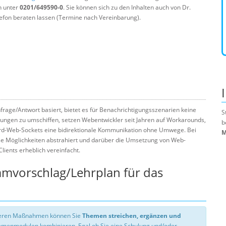
n unter
0201/649590-0
. Sie können sich zu den Inhalten auch von Dr.
efon beraten lassen (Termine nach Vereinbarung).
age/Antwort basiert, bietet es für Benachrichtigungsszenarien keine
S
ngen zu umschiffen, setzen Webentwickler seit Jahren auf Workarounds,
b
rd-Web-Sockets eine bidirektionale Kommunikation ohne Umwege. Bei
M
se Möglichkeiten abstrahiert und darüber die Umsetzung von Web-
lients erheblich vereinfacht.
mmvorschlag/Lehrplan für das
nseren Maßnahmen können Sie
Themen streichen, ergänzen und
hemenmodulen kombinieren. Egal ob Sie eine Schulung und/oder