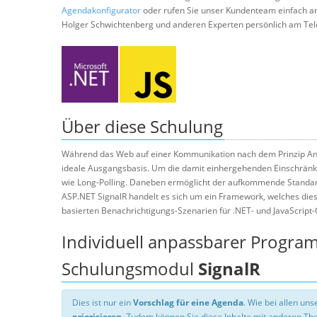
Agendakonfigurator
oder rufen Sie unser Kundenteam einfach a
Holger Schwichtenberg und anderen Experten persönlich am Tel
Über diese Schulung
Während das Web auf einer Kommunikation nach dem Prinzip Anfr
ideale Ausgangsbasis. Um die damit einhergehenden Einschränku
wie Long-Polling. Daneben ermöglicht der aufkommende Standa
ASP.NET SignalR handelt es sich um ein Framework, welches die
basierten Benachrichtigungs-Szenarien für .NET- und JavaScript-C
Individuell anpassbarer Progra
Schulungsmodul
SignalR
Dies ist nur ein
Vorschlag für eine Agenda
. Wie bei allen u
priorisieren
. Zudem können Sie diese Inhalte mit anderen T