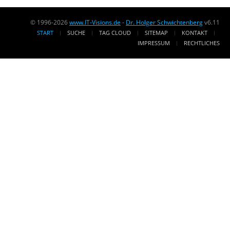
© 1996-2026
www.IT-Visions.de
-
Dr. Holger Schwichtenberg
v6.11
START
SUCHE
TAG CLOUD
SITEMAP
KONTAKT
IMPRESSUM
RECHTLICHES