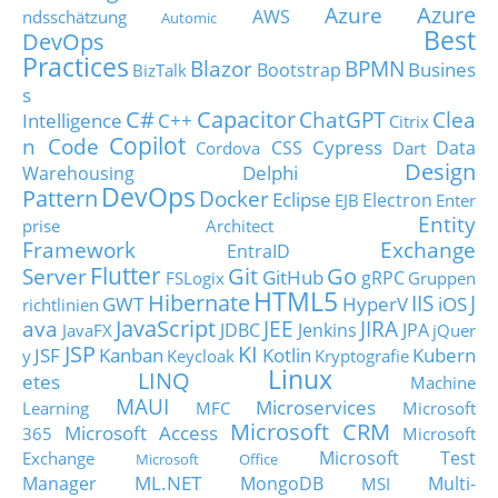
Azure
Azure
AWS
ndsschätzung
Automic
Best
DevOps
Practices
Blazor
BPMN
Busines
Bootstrap
BizTalk
s
C#
Capacitor
ChatGPT
Clea
Intelligence
C++
Citrix
Copilot
n Code
Cypress
CSS
Data
Cordova
Dart
Design
Delphi
Warehousing
DevOps
Pattern
Docker
Eclipse
Electron
EJB
Enter
Entity
prise Architect
Framework
Exchange
EntraID
Flutter
Git
Go
Server
GitHub
gRPC
FSLogix
Gruppen
HTML5
Hibernate
IIS
J
GWT
HyperV
iOS
richtlinien
JavaScript
ava
JEE
JIRA
JDBC
Jenkins
JPA
JavaFX
jQuer
JSP
KI
JSF
Kanban
Kotlin
Kubern
y
Keycloak
Kryptografie
Linux
LINQ
etes
Machine
MAUI
Microservices
Learning
MFC
Microsoft
Microsoft CRM
Microsoft Access
365
Microsoft
Microsoft Test
Exchange
Microsoft Office
ML.NET
Manager
MongoDB
Multi-
MSI