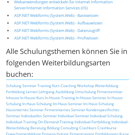
Webanwendungen entwickeln für Internet Information
Server/Internet Information Services (IIS)
ASP.NET Webforms (System.Web) - Basiswissen
ASP.NET Webforms (System.Web) - Aufbauwissen
ASP.NET Webforms (System.Web) - Datenzugriff
ASP.NET Webforms (System.Web) - Profiwissen
Alle Schulungsthemen können Sie in
folgenden Weiterbildungsarten
buchen:
Schulung
Seminar
Training
Kurs
Coaching
Workshop
Weiterbildung
Fortbildung
Lernen
Lehrgang
Ausbildung
Umschulung
Firmenseminar
Inhouse
In-House-Kurs
In-House-Training
In-House-Seminar
In-House-
Schulung
In-Haus-Schulung
Im-Haus-Seminar
Im-Haus-Schulung
Hausinternes Seminar
Firmeninternes Seminar
Kundenspezifisches
Seminar
Individuelles Seminar
Individual-Seminar
Individual-Schulung
Individual-Training
On-Demand-Training
Individual-Fortbildung
Individual-
Weiterbildung
Beratung
Bildung
Consulting
Crashkurs
Crashkurse
Erwachsenenbildung
Firmenschulung
Firmentraining
Fortbildungen
Kurse