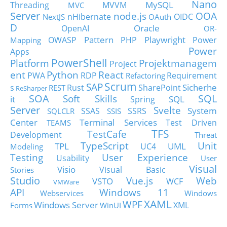
Nano
MySQL
Threading
MVVM
MVC
Server
node.js
OOA
nHibernate
OIDC
NextJS
OAuth
D
Oracle
OpenAI
OR-
Pattern
Playwright
OWASP
PHP
Power
Mapping
Power
Apps
PowerShell
Platform
Projektmanagem
Project
ent
Python
React
PWA
RDP
Requirement
Refactoring
Scrum
SAP
Sicherhe
s
Rust
SharePoint
REST
ReSharper
SOA
SQL
Soft Skills
it
SQL
Spring
Server
Svelte
System
SSAS
SSRS
SQLCLR
SSIS
Center
Terminal Services
Test Driven
TEAMS
TFS
TestCafe
Development
Threat
TypeScript
Unit
TPL
UML
UC4
Modeling
Testing
User Experience
Usability
User
Visual
Visio
Visual Basic
Stories
Studio
Vue.js
Web
VSTO
WCF
VMWare
API
Windows 11
Webservices
Windows
XAML
WPF
Windows Server
XML
Forms
WinUI