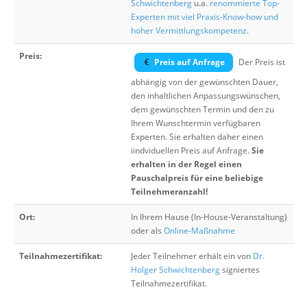
Schwichtenberg
u.a.
renommierte Top-
Experten mit viel Praxis-Know-how und
hoher Vermittlungskompetenz
.
Preis:
Preis auf Anfrage
Der Preis ist
abhängig von der gewünschten Dauer,
den inhaltlichen Anpassungswünschen,
dem gewünschten Termin und den zu
Ihrem Wunschtermin verfügbaren
Experten. Sie erhalten daher einen
iindviduellen Preis auf Anfrage.
Sie
erhalten in der Regel einen
Pauschalpreis für eine beliebige
Teilnehmeranzahl!
Ort:
In Ihrem Hause (In-House-Veranstaltung)
oder als
Online-Maßnahme
Teilnahmezertifikat:
Jeder Teilnehmer erhält ein von
Dr.
Holger Schwichtenberg
signiertes
Teilnahmezertifikat.