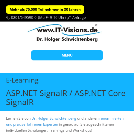
Mehr als 75.000 Teilnehmer in 30 Jahren
0201/649590-0
(Mo-Fr 9-16 Uhr)
Anfrage
MENU
Start
E-Learning
Themen
ASP.NET SignalR / ASP.NET Core
Beratung
SignalR
Individuelle Schulungen
Offene Seminare
Lernen Sie von
Dr. Holger Schwichtenberg
und anderen
renommierten
und praxiserfahrenen Experten
in genau auf Sie zugeschnittenen
Wissen
individuellen Schulungen, Trainings und Workshops!