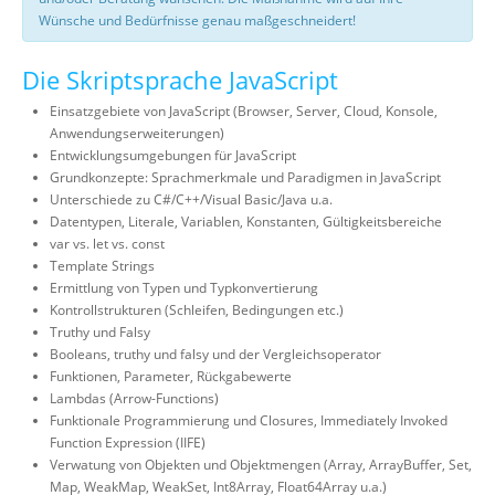
Wünsche und Bedürfnisse genau maßgeschneidert!
Die Skriptsprache JavaScript
Einsatzgebiete von JavaScript (Browser, Server, Cloud, Konsole,
Anwendungserweiterungen)
Entwicklungsumgebungen für JavaScript
Grundkonzepte: Sprachmerkmale und Paradigmen in JavaScript
Unterschiede zu C#/C++/Visual Basic/Java u.a.
Datentypen, Literale, Variablen, Konstanten, Gültigkeitsbereiche
var vs. let vs. const
Template Strings
Ermittlung von Typen und Typkonvertierung
Kontrollstrukturen (Schleifen, Bedingungen etc.)
Truthy und Falsy
Booleans, truthy und falsy und der Vergleichsoperator
Funktionen, Parameter, Rückgabewerte
Lambdas (Arrow-Functions)
Funktionale Programmierung und Closures, Immediately Invoked
Function Expression (IIFE)
Verwatung von Objekten und Objektmengen (Array, ArrayBuffer, Set,
Map, WeakMap, WeakSet, Int8Array, Float64Array u.a.)