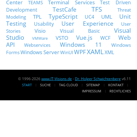
Center
Terminal Services
Test Driven
TEAMS
TFS
TestCafe
Development
Threat
TypeScript
Unit
TPL
UML
UC4
Modeling
Testing
User Experience
Usability
User
Visual
Visio
Visual Basic
Stories
Studio
Vue.js
Web
VSTO
WCF
VMWare
API
Windows 11
Webservices
Windows
XAML
WPF
Windows Server
XML
Forms
WinUI
© 1996-2026
www.IT-Visions.de
-
Dr. Holger Schwichtenberg
v6.11
START
SUCHE
TAG CLOUD
SITEMAP
KONTAKT
IMPRESSUM
RECHTLICHES