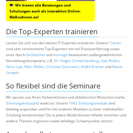
Wir bieten alle Beratungen und
Schulungen auch als interaktive Online-
Maßnahmen an!
Die Top-Experten trainieren
Lassen Sie sich von den besten IT-Experten trainieren: Unsere
Trainer
sind sehr renommierte Top-Experten mit viel Praxixserfahrung sowie
einer durch
Fachbücher
und
Vorträge
bewiesenen außergewöhnlichen
Vermittlungskompetenz, z.B.
Dr. Holger Schwichtenberg
,
Uwe Ricken
,
Neno Loje
,
Marc Müller
,
Christian Giesswein
,
André Krämer
und
Rainer
Stropek
.
So flexibel sind die Seminare
Wir passen uns Ihren Vorkenntnissen und didaktischen Wünschen (siehe
Schulungskonzepte
) exakt an: Unsere
1042 Schulungsmodule
sind
beliebig anpassbar und frei mit anderen Modulen zu einer individuellen
Schulung kombinierbar! Sie in jedem Modul können Inhalte streichen und
andere Themen ergänzen sowie beliebige Schwerpunkte setzen!