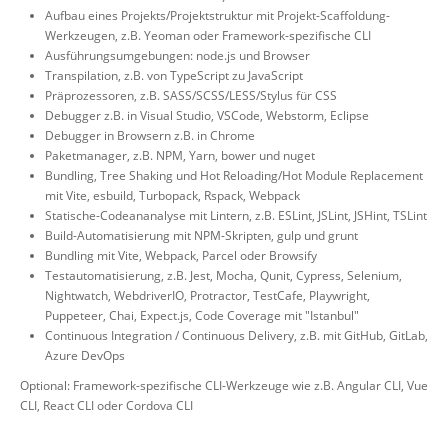
Aufbau eines Projekts/Projektstruktur mit Projekt-Scaffoldung-
Werkzeugen, z.B. Yeoman oder Framework-spezifische CLI
Ausführungsumgebungen: node.js und Browser
Transpilation, z.B. von TypeScript zu JavaScript
Präprozessoren, z.B. SASS/SCSS/LESS/Stylus für CSS
Debugger z.B. in Visual Studio, VSCode, Webstorm, Eclipse
Debugger in Browsern z.B. in Chrome
Paketmanager, z.B. NPM, Yarn, bower und nuget
Bundling, Tree Shaking und Hot Reloading/Hot Module Replacement
mit Vite, esbuild, Turbopack, Rspack, Webpack
Statische-Codeananalyse mit Lintern, z.B. ESLint, JSLint, JSHint, TSLint
Build-Automatisierung mit NPM-Skripten, gulp und grunt
Bundling mit Vite, Webpack, Parcel oder Browsify
Testautomatisierung, z.B. Jest, Mocha, Qunit, Cypress, Selenium,
Nightwatch, WebdriverIO, Protractor, TestCafe, Playwright,
Puppeteer, Chai, Expect.js, Code Coverage mit "Istanbul"
Continuous Integration / Continuous Delivery, z.B. mit GitHub, GitLab,
Azure DevOps
Optional: Framework-spezifische CLI-Werkzeuge wie z.B. Angular CLI, Vue
CLI, React CLI oder Cordova CLI