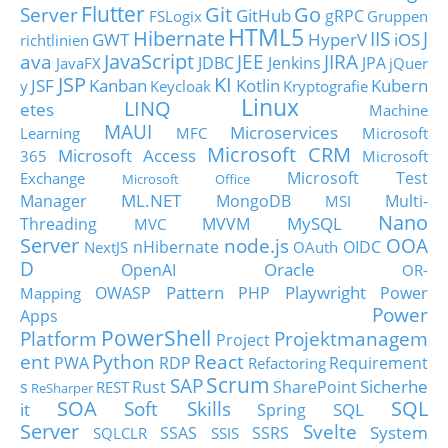
Flutter
Git
Go
Server
GitHub
gRPC
FSLogix
Gruppen
HTML5
Hibernate
IIS
J
GWT
HyperV
iOS
richtlinien
JavaScript
ava
JEE
JIRA
JDBC
Jenkins
JPA
JavaFX
jQuer
JSP
KI
JSF
Kanban
Kotlin
Kubern
y
Keycloak
Kryptografie
Linux
LINQ
etes
Machine
MAUI
Microservices
Learning
MFC
Microsoft
Microsoft CRM
Microsoft Access
365
Microsoft
Microsoft Test
Exchange
Microsoft Office
ML.NET
Manager
MongoDB
Multi-
MSI
Nano
MySQL
Threading
MVVM
MVC
Server
node.js
OOA
nHibernate
OIDC
NextJS
OAuth
D
Oracle
OpenAI
OR-
Pattern
Playwright
OWASP
PHP
Power
Mapping
Power
Apps
PowerShell
Platform
Projektmanagem
Project
ent
Python
React
PWA
RDP
Requirement
Refactoring
Scrum
SAP
Sicherhe
s
Rust
SharePoint
REST
ReSharper
SOA
SQL
Soft Skills
it
SQL
Spring
Server
Svelte
System
SSAS
SSRS
SQLCLR
SSIS