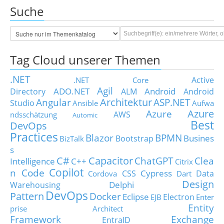
Suche
Tag Cloud unserer Themen
.NET
Active
.NET Core
Agil
ADO.NET
Android
Directory
ALM
Android
Architektur
Angular
ASP.NET
Studio
Ansible
Aufwa
Azure
Azure
AWS
ndsschätzung
Automic
Best
DevOps
Practices
Blazor
BPMN
Busines
Bootstrap
BizTalk
s
C#
Capacitor
ChatGPT
Clea
Intelligence
C++
Citrix
Copilot
n Code
Cypress
CSS
Data
Cordova
Dart
Design
Delphi
Warehousing
DevOps
Pattern
Docker
Eclipse
Electron
EJB
Enter
Entity
prise Architect
Framework
Exchange
EntraID