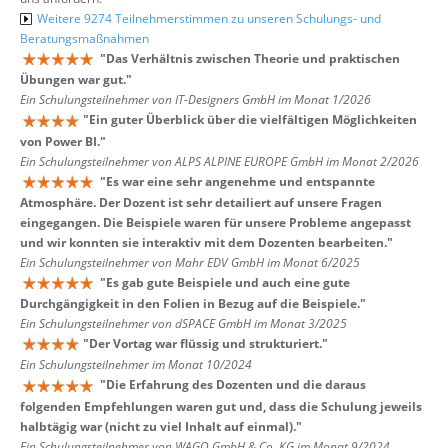
Weitere 9274 Teilnehmerstimmen zu unseren Schulungs- und
Beratungsmaßnahmen
"
Das Verhältnis zwischen Theorie und praktischen
Übungen war gut.
"
Ein Schulungsteilnehmer von IT-Designers GmbH im Monat 1/2026
"
Ein guter Überblick über die vielfältigen Möglichkeiten
von Power BI.
"
Ein Schulungsteilnehmer von ALPS ALPINE EUROPE GmbH im Monat 2/2026
"
Es war eine sehr angenehme und entspannte
Atmosphäre. Der Dozent ist sehr detailiert auf unsere Fragen
eingegangen. Die Beispiele waren für unsere Probleme angepasst
und wir konnten sie interaktiv mit dem Dozenten bearbeiten.
"
Ein Schulungsteilnehmer von Mahr EDV GmbH im Monat 6/2025
"
Es gab gute Beispiele und auch eine gute
Durchgängigkeit in den Folien in Bezug auf die Beispiele.
"
Ein Schulungsteilnehmer von dSPACE GmbH im Monat 3/2025
"
Der Vortag war flüssig und strukturiert.
"
Ein Schulungsteilnehmer im Monat 10/2024
"
Die Erfahrung des Dozenten und die daraus
folgenden Empfehlungen waren gut und, dass die Schulung jeweils
halbtägig war (nicht zu viel Inhalt auf einmal).
"
Ein Schulungsteilnehmer von WAGO GmbH & Co. KG im Monat 9/2024