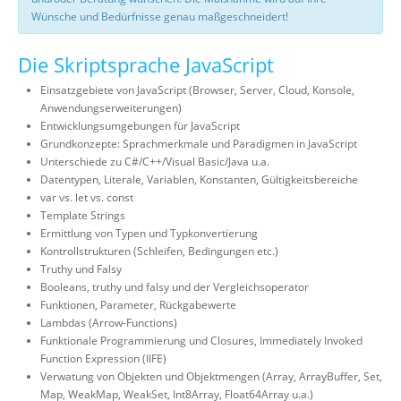
Wünsche und Bedürfnisse genau maßgeschneidert!
Die Skriptsprache JavaScript
Einsatzgebiete von JavaScript (Browser, Server, Cloud, Konsole,
Anwendungserweiterungen)
Entwicklungsumgebungen für JavaScript
Grundkonzepte: Sprachmerkmale und Paradigmen in JavaScript
Unterschiede zu C#/C++/Visual Basic/Java u.a.
Datentypen, Literale, Variablen, Konstanten, Gültigkeitsbereiche
var vs. let vs. const
Template Strings
Ermittlung von Typen und Typkonvertierung
Kontrollstrukturen (Schleifen, Bedingungen etc.)
Truthy und Falsy
Booleans, truthy und falsy und der Vergleichsoperator
Funktionen, Parameter, Rückgabewerte
Lambdas (Arrow-Functions)
Funktionale Programmierung und Closures, Immediately Invoked
Function Expression (IIFE)
Verwatung von Objekten und Objektmengen (Array, ArrayBuffer, Set,
Map, WeakMap, WeakSet, Int8Array, Float64Array u.a.)