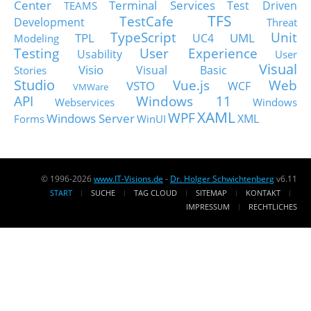
Center
Terminal Services
Test Driven
TEAMS
TFS
TestCafe
Development
Threat
TypeScript
Unit
TPL
UML
UC4
Modeling
Testing
User Experience
Usability
User
Visual
Visio
Visual Basic
Stories
Studio
Vue.js
Web
VSTO
WCF
VMWare
API
Windows 11
Webservices
Windows
XAML
WPF
Windows Server
XML
Forms
WinUI
© 1996-2026
www.IT-Visions.de
-
Dr. Holger Schwichtenberg
v6.11
START
SUCHE
TAG CLOUD
SITEMAP
KONTAKT
IMPRESSUM
RECHTLICHES