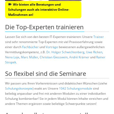
Wir bieten alle Beratungen und
Schulungen auch als interaktive Online-
Maßnahmen an!
Die Top-Experten trainieren
Lassen Sie sich von den besten IT-Experten trainieren: Unsere
Trainer
sind sehr renommierte Top-Experten mit viel Praxixserfahrung sowie
einer durch
Fachbücher
und
Vorträge
bewiesenen außergewöhnlichen
Vermittlungskompetenz, z.B.
Dr. Holger Schwichtenberg
,
Uwe Ricken
,
Neno Loje
,
Marc Müller
,
Christian Giesswein
,
André Krämer
und
Rainer
Stropek
.
So flexibel sind die Seminare
Wir passen uns Ihren Vorkenntnissen und didaktischen Wünschen (siehe
Schulungskonzepte
) exakt an: Unsere
1042 Schulungsmodule
sind
beliebig anpassbar und frei mit anderen Modulen zu einer individuellen
Schulung kombinierbar! Sie in jedem Modul können Inhalte streichen und
andere Themen ergänzen sowie beliebige Schwerpunkte setzen!