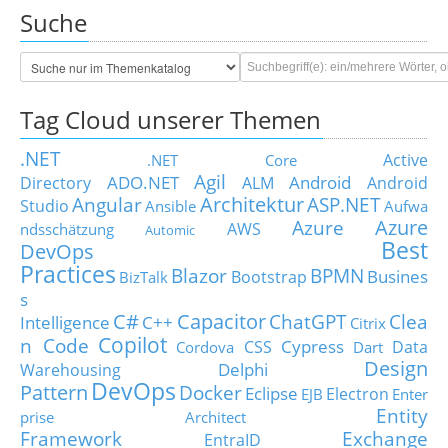
Suche
Tag Cloud unserer Themen
.NET
Active
.NET Core
Agil
ADO.NET
Android
Directory
ALM
Android
Architektur
Angular
ASP.NET
Studio
Ansible
Aufwa
Azure
Azure
AWS
ndsschätzung
Automic
Best
DevOps
Practices
Blazor
BPMN
Busines
Bootstrap
BizTalk
s
C#
Capacitor
ChatGPT
Clea
Intelligence
C++
Citrix
Copilot
n Code
Cypress
CSS
Data
Cordova
Dart
Design
Delphi
Warehousing
DevOps
Pattern
Docker
Eclipse
Electron
EJB
Enter
Entity
prise Architect
Framework
Exchange
EntraID