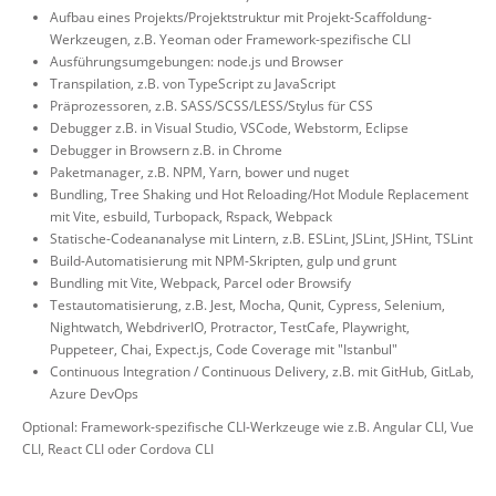
Aufbau eines Projekts/Projektstruktur mit Projekt-Scaffoldung-
Werkzeugen, z.B. Yeoman oder Framework-spezifische CLI
Ausführungsumgebungen: node.js und Browser
Transpilation, z.B. von TypeScript zu JavaScript
Präprozessoren, z.B. SASS/SCSS/LESS/Stylus für CSS
Debugger z.B. in Visual Studio, VSCode, Webstorm, Eclipse
Debugger in Browsern z.B. in Chrome
Paketmanager, z.B. NPM, Yarn, bower und nuget
Bundling, Tree Shaking und Hot Reloading/Hot Module Replacement
mit Vite, esbuild, Turbopack, Rspack, Webpack
Statische-Codeananalyse mit Lintern, z.B. ESLint, JSLint, JSHint, TSLint
Build-Automatisierung mit NPM-Skripten, gulp und grunt
Bundling mit Vite, Webpack, Parcel oder Browsify
Testautomatisierung, z.B. Jest, Mocha, Qunit, Cypress, Selenium,
Nightwatch, WebdriverIO, Protractor, TestCafe, Playwright,
Puppeteer, Chai, Expect.js, Code Coverage mit "Istanbul"
Continuous Integration / Continuous Delivery, z.B. mit GitHub, GitLab,
Azure DevOps
Optional: Framework-spezifische CLI-Werkzeuge wie z.B. Angular CLI, Vue
CLI, React CLI oder Cordova CLI