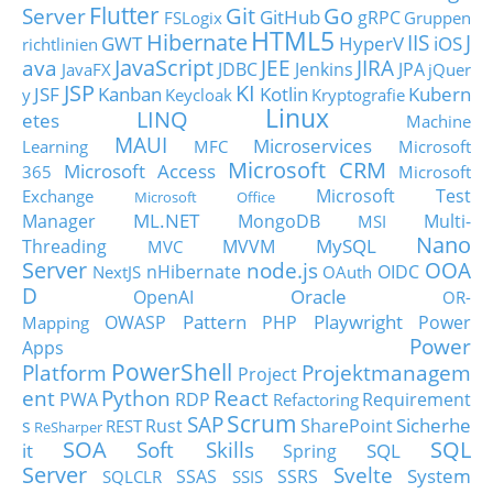
Flutter
Git
Go
Server
GitHub
gRPC
FSLogix
Gruppen
HTML5
Hibernate
IIS
J
GWT
HyperV
iOS
richtlinien
JavaScript
ava
JEE
JIRA
JDBC
Jenkins
JPA
JavaFX
jQuer
JSP
KI
JSF
Kanban
Kotlin
Kubern
y
Keycloak
Kryptografie
Linux
LINQ
etes
Machine
MAUI
Microservices
Learning
MFC
Microsoft
Microsoft CRM
Microsoft Access
365
Microsoft
Microsoft Test
Exchange
Microsoft Office
ML.NET
Manager
MongoDB
Multi-
MSI
Nano
MySQL
Threading
MVVM
MVC
Server
node.js
OOA
nHibernate
OIDC
NextJS
OAuth
D
Oracle
OpenAI
OR-
Pattern
Playwright
OWASP
PHP
Power
Mapping
Power
Apps
PowerShell
Platform
Projektmanagem
Project
ent
Python
React
PWA
RDP
Requirement
Refactoring
Scrum
SAP
Sicherhe
s
Rust
SharePoint
REST
ReSharper
SOA
SQL
Soft Skills
it
SQL
Spring
Server
Svelte
System
SSAS
SSRS
SQLCLR
SSIS