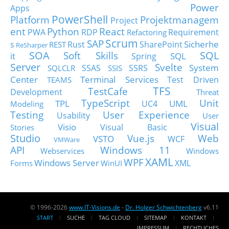
Power
Apps
PowerShell
Platform
Projektmanagem
Project
ent
Python
React
PWA
RDP
Requirement
Refactoring
Scrum
SAP
Sicherhe
s
Rust
SharePoint
REST
ReSharper
SOA
SQL
Soft Skills
it
SQL
Spring
Server
Svelte
System
SSAS
SSRS
SQLCLR
SSIS
Center
Terminal Services
Test Driven
TEAMS
TFS
TestCafe
Development
Threat
TypeScript
Unit
TPL
UML
UC4
Modeling
Testing
User Experience
Usability
User
Visual
Visio
Visual Basic
Stories
Studio
Vue.js
Web
VSTO
WCF
VMWare
API
Windows 11
Webservices
Windows
XAML
WPF
Windows Server
XML
Forms
WinUI
© 1996-2026
www.IT-Visions.de
-
Dr. Holger Schwichtenberg
v6.11
START
SUCHE
TAG CLOUD
SITEMAP
KONTAKT
IMPRESSUM
RECHTLICHES