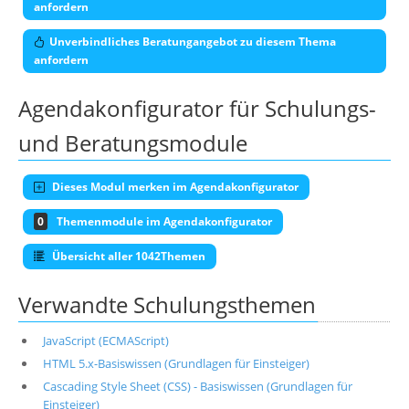
anfordern
Unverbindliches Beratungangebot zu diesem Thema
anfordern
Agendakonfigurator für Schulungs-
und Beratungsmodule
Dieses Modul merken im Agendakonfigurator
0
Themenmodule im Agendakonfigurator
Übersicht aller 1042Themen
Verwandte Schulungsthemen
JavaScript (ECMAScript)
HTML 5.x-Basiswissen (Grundlagen für Einsteiger)
Cascading Style Sheet (CSS) - Basiswissen (Grundlagen für
Einsteiger)