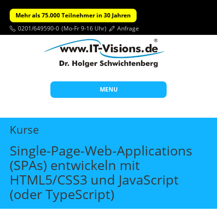
Mehr als 75.000 Teilnehmer in 30 Jahren
0201/649590-0
(Mo-Fr 9-16 Uhr)
Anfrage
MENU
Start
Kurse
Themen
Single-Page-Web-Applications
Beratung
(SPAs) entwickeln mit
Individuelle Schulungen
HTML5/CSS3 und JavaScript
Offene Seminare
(oder TypeScript)
Wissen