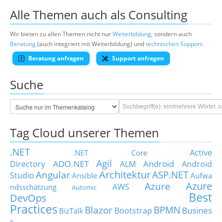
Alle Themen auch als Consulting
Wir bieten zu allen Themen nicht nur
Weiterbildung
, sondern auch
Beratung
(auch integriert mit Weiterbildung) und
technischen Support
.
Beratung anfragen
Support anfragen
Suche
Tag Cloud unserer Themen
.NET
Active
.NET Core
Agil
ADO.NET
Android
Directory
ALM
Android
Architektur
Angular
ASP.NET
Studio
Ansible
Aufwa
Azure
Azure
AWS
ndsschätzung
Automic
Best
DevOps
Practices
Blazor
BPMN
Busines
Bootstrap
BizTalk
s