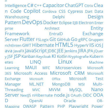
C#
Capacitor
ChatGPT
Clea
Intelligence
C++
Citrix
Copilot
n Code
Cypress
CSS
Data
Cordova
Dart
Design
Delphi
Warehousing
DevOps
Pattern
Docker
Eclipse
Electron
EJB
Enter
Entity
prise Architect
Framework
Exchange
EntraID
Flutter
Git
Go
Server
GitHub
gRPC
FSLogix
Gruppen
HTML5
Hibernate
IIS
J
GWT
HyperV
iOS
richtlinien
JavaScript
ava
JEE
JIRA
JDBC
Jenkins
JPA
JavaFX
jQuer
JSP
KI
JSF
Kanban
Kotlin
Kubern
y
Keycloak
Kryptografie
Linux
LINQ
etes
Machine
MAUI
Microservices
Learning
MFC
Microsoft
Microsoft CRM
Microsoft Access
365
Microsoft
Microsoft Test
Exchange
Microsoft Office
ML.NET
Manager
MongoDB
Multi-
MSI
Nano
MySQL
Threading
MVVM
MVC
Server
node.js
OOA
nHibernate
OIDC
NextJS
OAuth
D
Oracle
OpenAI
OR-
Pattern
Playwright
OWASP
PHP
Power
Mapping