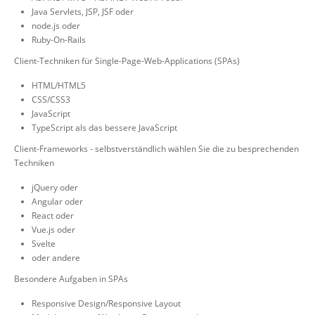
Java Servlets, JSP, JSF oder
node.js oder
Ruby-On-Rails
Client-Techniken für Single-Page-Web-Applications (SPAs)
HTML/HTML5
CSS/CSS3
JavaScript
TypeScript als das bessere JavaScript
Client-Frameworks - selbstverständlich wählen Sie die zu besprechenden
Techniken
jQuery oder
Angular oder
React oder
Vue.js oder
Svelte
oder andere
Besondere Aufgaben in SPAs
Responsive Design/Responsive Layout