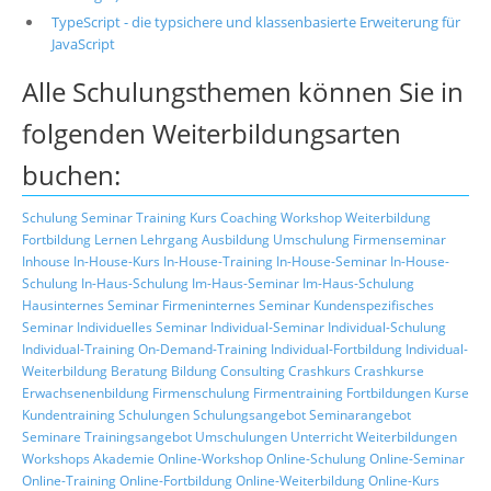
TypeScript - die typsichere und klassenbasierte Erweiterung für
JavaScript
Alle Schulungsthemen können Sie in
folgenden Weiterbildungsarten
buchen:
Schulung
Seminar
Training
Kurs
Coaching
Workshop
Weiterbildung
Fortbildung
Lernen
Lehrgang
Ausbildung
Umschulung
Firmenseminar
Inhouse
In-House-Kurs
In-House-Training
In-House-Seminar
In-House-
Schulung
In-Haus-Schulung
Im-Haus-Seminar
Im-Haus-Schulung
Hausinternes Seminar
Firmeninternes Seminar
Kundenspezifisches
Seminar
Individuelles Seminar
Individual-Seminar
Individual-Schulung
Individual-Training
On-Demand-Training
Individual-Fortbildung
Individual-
Weiterbildung
Beratung
Bildung
Consulting
Crashkurs
Crashkurse
Erwachsenenbildung
Firmenschulung
Firmentraining
Fortbildungen
Kurse
Kundentraining
Schulungen
Schulungsangebot
Seminarangebot
Seminare
Trainingsangebot
Umschulungen
Unterricht
Weiterbildungen
Workshops
Akademie
Online-Workshop
Online-Schulung
Online-Seminar
Online-Training
Online-Fortbildung
Online-Weiterbildung
Online-Kurs