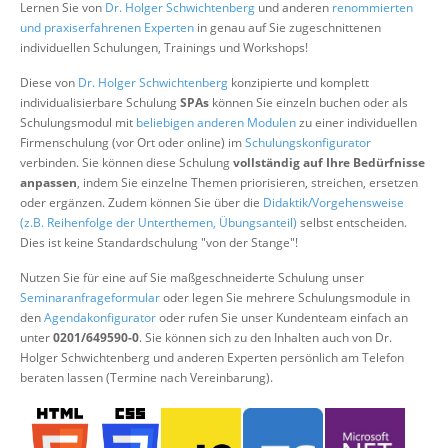
Lernen Sie von
Dr. Holger Schwichtenberg
und anderen
renommierten
Über uns
und praxiserfahrenen Experten
in genau auf Sie zugeschnittenen
individuellen Schulungen, Trainings und Workshops!
Suche
Diese von
Dr. Holger Schwichtenberg
konzipierte und komplett
individualisierbare Schulung
SPAs
können Sie einzeln buchen oder als
Schulungsmodul mit
beliebigen anderen Modulen
zu einer individuellen
Firmenschulung (vor Ort oder online) im
Schulungskonfigurator
verbinden. Sie können diese Schulung
vollständig auf Ihre Bedürfnisse
anpassen
, indem Sie einzelne Themen priorisieren, streichen, ersetzen
oder ergänzen. Zudem können Sie über die
Didaktik/Vorgehensweise
(z.B. Reihenfolge der Unterthemen, Übungsanteil)
selbst entscheiden.
Dies ist keine Standardschulung "von der Stange"!
Nutzen Sie für eine auf Sie maßgeschneiderte Schulung unser
Seminaranfrageformular
oder legen Sie mehrere Schulungsmodule in
den
Agendakonfigurator
oder rufen Sie unser Kundenteam einfach an
unter
0201/649590-0
. Sie können sich zu den Inhalten auch von Dr.
Holger Schwichtenberg und anderen Experten persönlich am Telefon
beraten lassen (Termine nach Vereinbarung).