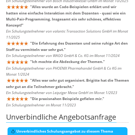
Ein Schulungsteilnehmer von Bosch Industriekessel GmbH im Monat 10/2025
"
Alles wurde an Code-Beispielen erklärt und wir
hatten eine einfache Interaktion mit dem Dozenten - quasi wie ein
Multi-Pair-Programming. Insgesamt ein sehr schönes, effektives
Konzept!
"
Ein Schulungsteilnehmer von valantic Transaction Solutions GmbH im Monat
11/2025
"
Die Erfahrung des Dozenten und seine ruhige Art den
Stoff zu vermitteln war sehr gut.
"
Ein Schulungsteilnehmer von WAGO GmbH & Co. KG im Monat 11/2024
"
Ich mochte die Abdeckung der Themen.
"
Ein Schulungsteilnehmer von PHOENIX Pharmahandel GmbH & Co KG im
Monat 1/2024
"
Alles war sehr gut organisiert. Brigitte hat die Themen
sehr gut an die Teilnehmer gebracht.
"
Ein Schulungsteilnehmer von Leipziger Messe GmbH im Monat 1/2023
"
Die praxisnahen Beispiele gefielen mir.
"
Ein Schulungsteilnehmer im Monat 11/2023
Unverbindliche Angebotsanfrage
Unverbindliches Schulungsangebot zu diesem Thema