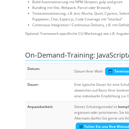
Build-Automatisierung mit NPM-Skripten, gulp und grunt
Bundling mit Vite, Webpack, Parcel oder Browsify
Testautomatisierung, z.B. Jest, Mocha, Qunit, Cypress, Selen
Puppeteer, Chai, Expect.js, Code Coverage mit "Istanbul"
Continuous Integration / Continuous Delivery, z.B. mit GitH
Optional: Framework-spezifische CLI-Werkzeuge wie z.B. Angular 
On-Demand-Training: JavaScript
Datum:
Datum Ihrer Wahl
Termina
Dauer:
Eine typische Dauer für eine Sch
abweichen auf Basis Ihrer konkre
eine individuelle Empfehlung zur
Anpassbarkeit:
Dieses Schulungsmodul ist
komple
ergänzen oder priorisieren. Sie
Alternativ dürfen Sie gerne uns 
Teilen Sie uns Ihre Wünsc