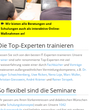
Wir bieten alle Beratungen und
Schulungen auch als interaktive Online-
Maßnahmen an!
Die Top-Experten trainieren
assen Sie sich von den besten IT-Experten trainieren: Unsere
rainer
sind sehr renommierte Top-Experten mit viel
raxixserfahrung sowie einer durch
Fachbücher
und
Vorträge
ewiesenen außergewöhnlichen Vermittlungskompetenz, z.B.
Dr.
olger Schwichtenberg
,
Uwe Ricken
,
Neno Loje
,
Marc Müller
,
hristian Giesswein
,
André Krämer
und
Rainer Stropek
.
So flexibel sind die Seminare
ir passen uns Ihren Vorkenntnissen und didaktischen Wünschen
siehe
Schulungskonzepte
) exakt an: Unsere
1042
chulungsmodule
sind beliebig anpassbar und frei mit anderen