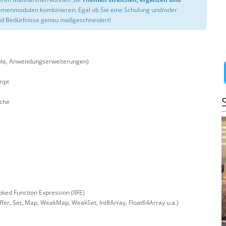
hemenmodulen kombinieren. Egal ob Sie eine Schulung und/oder
d Bedürfnisse genau maßgeschneidert!
nsole, Anwendungserweiterungen)
ipt
iche
ed Function Expression (IIFE)
er, Set, Map, WeakMap, WeakSet, Int8Array, Float64Array u.a.)