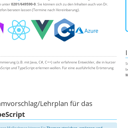
n unter
0201/649590-0
. Sie können sich zu den Inhalten auch von Dr.
efon beraten lassen (Termine nach Vereinbarung).
mmierung (z.B. mit Java, C#, C++) sehr erfahrene Entwickler, die in kurzer
S
aScript und TypeScript erlernen wollen. Für eine ausführliche Erörterung
b
M
mmvorschlag/Lehrplan für das
peScript
nseren Maßnahmen können Sie
Themen streichen, ergänzen und