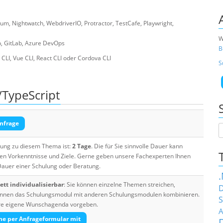
ium, Nightwatch, WebdriverIO, Protractor, TestCafe, Playwright,
W
ub, GitLab, Azure DevOps
B
CLI, Vue CLI, React CLI oder Cordova CLI
S
/TypeScript
nfrage
ulung zu diesem Thema ist:
2 Tage
. Die für Sie sinnvolle Dauer kann
ten Vorkenntnisse und Ziele. Gerne geben unsere Fachexperten Ihnen
 Dauer einer Schulung oder Beratung.
tt individualisierbar
: Sie können einzelne Themen streichen,
D
 können das Schulungsmodul mit anderen Schulungsmodulen kombinieren.
S
Ihre eigene Wunschagenda vorgeben.
A
he per Anfrageformular mit