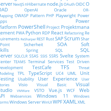
Server
node.js
O
nHibernate
OIDC
NextJS
OAuth
OAD
Oracle
OpenAI
OR-
Pattern
Playwright
OWASP
PHP
Power
apping
Power
Apps
PowerShell
Platform
Projektmana
Project
gement
Python
React
PWA
RDP
Re
Refactoring
Scrum
SAP
uirements
Rust
Shar
REST
ReSharper
SOA
Soft
Sicherheit
Point
SQL
kills
SQL
Spring
Server
Svelte
System
SSAS
SSRS
SQLCLR
SSIS
enter
Terminal Services
Test Driven
TEAMS
TFS
TestCafe
Development
Threat
TypeScript
Unit
TPL
UML
UC4
odeling
Testing
User Experience
Usability
User
Visual
Visio
Visual Basic
tories
Studio
Vue.js
Web
VSTO
WCF
VMWare
API
Windows 11
Webservices
Windows
XAML
WPF
Windows Server
XML
orms
WinUI