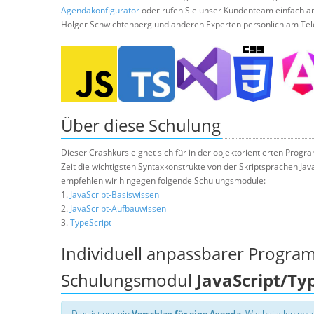
Agendakonfigurator
oder rufen Sie unser Kundenteam einfach a
Holger Schwichtenberg und anderen Experten persönlich am Tel
Über diese Schulung
Dieser Crashkurs eignet sich für in der objektorientierten Progra
Zeit die wichtigsten Syntaxkonstrukte von der Skriptsprachen Jav
empfehlen wir hingegen folgende Schulungsmodule:
1.
JavaScript-Basiswissen
2.
JavaScript-Aufbauwissen
3.
TypeScript
Individuell anpassbarer Progra
Schulungsmodul
JavaScript/Ty
Dies ist nur ein
Vorschlag für eine Agenda
. Wie bei allen u