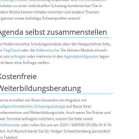
odulen zu einer individuellen Schulung kombinierbar! Sie in
edem Modul können Inhalte streichen und andere Themen
rgänzen sowie beliebige Schwerpunkte setzen!
Agenda selbst zusammenstellen
ie finden einzelne Schulungsmodule über die Kategorieliste links,
ie
TagCloud
oder die
Volltextsuche
. Sie können Module einzeln
ei uns
anfragen
oder mehrere in den
Agendakonfigurator
legen
nd dann eine Anfrage stellen.
Kostenfreie
Weiterbildungsberatung
erne erstellen wir Ihnen kostenlos ein Angebot mit
aßgeschneidertem Schulungskonzept
auf Basis Ihrer
orkenntnisse und Weiterbildungsziele. Auch wenn Sie Preise und
reie Termine anfragen möchten, nutzen Sie bitte unser
ebformular
oder rufen Sie uns an: 0201 / 649590-50 (Mo-Fr 9-16
hr). Auf Wunsch berät Sie Dr. Holger Schwichtenberg persönlich
m Telefon!