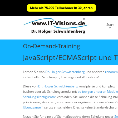
Mehr als 75.000 Teilnehmer in 30 Jahren
Start
On-Demand-Training
JavaScript/ECMAScript und T
Lernen Sie von
Dr. Holger Schwichtenberg
und anderen
renommi
individuellen Schulungen, Trainings und Workshops!
Diese von
Dr. Holger Schwichtenberg
konzipierte und komplett i
buchen oder als Schulungsmodul mit
beliebigen anderen Modul
Schulungskonfigurator
verbinden. Sie können diese Schulung
vol
priorisieren, streichen, ersetzen oder ergänzen. Zudem können S
Übungsanteil)
selbst entscheiden. Dies ist keine Standardschulu
Nutzen Sie für eine auf Sie maßgeschneiderte Schulung unser
Se