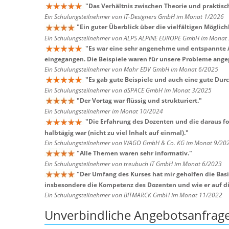
"
Das Verhältnis zwischen Theorie und praktis
Ein Schulungsteilnehmer von IT-Designers GmbH im Monat 1/2026
"
Ein guter Überblick über die vielfältigen Möglich
Ein Schulungsteilnehmer von ALPS ALPINE EUROPE GmbH im Monat
"
Es war eine sehr angenehme und entspannte At
eingegangen. Die Beispiele waren für unsere Probleme ange
Ein Schulungsteilnehmer von Mahr EDV GmbH im Monat 6/2025
"
Es gab gute Beispiele und auch eine gute Durc
Ein Schulungsteilnehmer von dSPACE GmbH im Monat 3/2025
"
Der Vortag war flüssig und strukturiert.
"
Ein Schulungsteilnehmer im Monat 10/2024
"
Die Erfahrung des Dozenten und die daraus f
halbtägig war (nicht zu viel Inhalt auf einmal).
"
Ein Schulungsteilnehmer von WAGO GmbH & Co. KG im Monat 9/20
"
Alle Themen waren sehr informativ.
"
Ein Schulungsteilnehmer von treubuch IT GmbH im Monat 6/2023
"
Der Umfang des Kurses hat mir geholfen die Basi
insbesondere die Kompetenz des Dozenten und wie er auf die
Ein Schulungsteilnehmer von BITMARCK GmbH im Monat 11/2022
Unverbindliche Angebotsanfrag