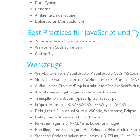
Duck Typing
Generics
Ambiente Deklarationen
Dekoratoren (Annotationen)
Best Practices für JavaScript und T
Zu vermeidende Sprachkonstrukte
Wartbaren Code schreiben
Coding Styles
Werkzeuge
Web-Editoren wie Visual Studio, Visual Studio Code (VSCode),
Sinnvolle Erweiterungen des Webeditors (z.B. Plug-Ins für VS
Aufbau eines Projekts/Projektstruktur mit Projekt-Scaffold
Ausführungsumgebungen: node.js und Browser
Transpilation, z.B. von TypeScript zu JavaScript
Präprozessoren, z.B. SASS/SCSS/LESS/Stylus für CSS
Debugger z.B. in Visual Studio, VSCode, Webstorm, Eclipse
Debugger in Browsern z.B. in Chrome
Paketmanager, z.B. NPM, Yarn, bower und nuget
Bundling, Tree Shaking und Hot Reloading/Hot Module Repla
Statische-Codeananalyse mit Lintern, z.B. ESLint, JSLint, JSHin