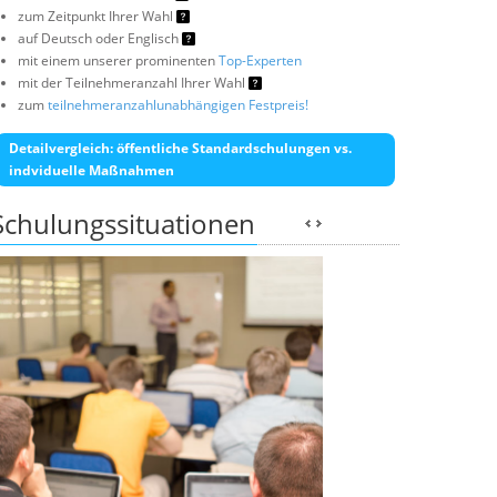
zum Zeitpunkt Ihrer Wahl
auf Deutsch oder Englisch
mit einem unserer prominenten
Top-Experten
mit der Teilnehmeranzahl Ihrer Wahl
zum
teilnehmeranzahlunabhängigen Festpreis!
Detailvergleich: öffentliche Standardschulungen vs.
indviduelle Maßnahmen
Schulungssituationen