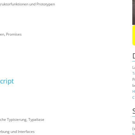
truktorfunktionen und Prototypen
nen, Promises
L
T
cript
P
b
H
C
che Typisierung, Typaliase
W
(
rbung und Interfaces
S