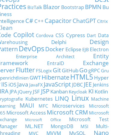
Practices
Blazor
BPMN
Bu
Bootstrap
BizTalk
iness
C#
Capacitor
ChatGPT
ntelligence
C++
Citrix
Clean
Copilot
Code
Cypress
CSS
Data
Cordova
Dart
Design
Delphi
Warehousing
DevOps
Pattern
Docker
Eclipse
Electron
EJB
Entity
Enterprise Architect
Framework
Exchange
EntraID
Flutter
Git
Go
Server
GitHub
gRPC
FSLogix
Gru
HTML5
Hibernate
GWT
Hyper
penrichtlinien
JavaScript
IIS
Java
JEE
V
iOS
JDBC
Jenkins
JavaFX
JSP
KI
JIRA
JSF
Kanban
Kotlin
JPA
jQuery
Keycloak
Linux
LINQ
Kubernetes
ryptografie
Machine
MAUI
Microservices
earning
MFC
Microsoft
Microsoft CRM
Microsoft Access
65
Microsoft
Microsoft Test
xchange
Microsoft Office
ML.NET
Manager
MongoDB
Multi-
MSI
Nano
MySQL
hreading
MVVM
MVC