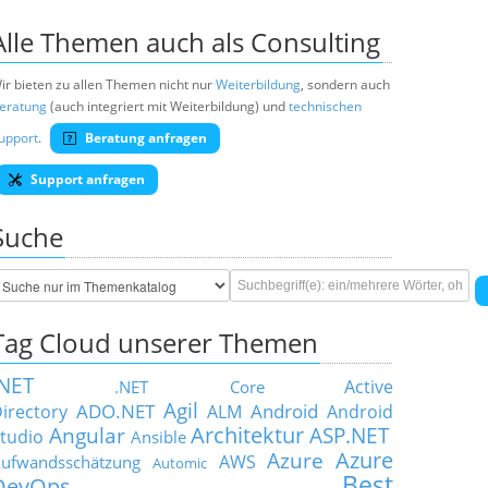
Alle Themen auch als Consulting
ir bieten zu allen Themen nicht nur
Weiterbildung
, sondern auch
eratung
(auch integriert mit Weiterbildung) und
technischen
upport
.
Beratung anfragen
Support anfragen
Suche
Tag Cloud unserer Themen
.NET
Active
.NET Core
Agil
ADO.NET
Android
irectory
ALM
Android
Architektur
Angular
ASP.NET
tudio
Ansible
Azure
Azure
AWS
ufwandsschätzung
Automic
Best
DevOps