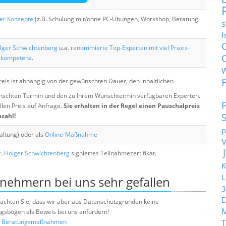
her Konzepte
(z.B. Schulung mit/ohne PC-Übungen, Workshop, Beratung
s
I
lger Schwichtenberg
u.a.
renommierte Top-Experten mit viel Praxis-
skompetenz
.
eis ist abhängig von der gewünschten Dauer, den inhaltlichen
chten Termin und den zu Ihrem Wunschtermin verfügbaren Experten.
llen Preis auf Anfrage.
Sie erhalten in der Regel einen Pauschalpreis
nzahl!
p
altung) oder als
Online-Maßnahme
. Holger Schwichtenberg
signiertes Teilnahmezertifikat.
K
L
lnehmern bei uns sehr gefallen
3
E
e beachten Sie, dass wir aber aus Datenschutzgründen keine
sbögen als Beweis bei uns anfordern!
nd Beratungsmaßnahmen
T