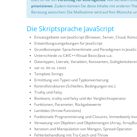
priorisieren
. Zudem können Sie diese Inhalte mit anderen T
Beratung wünschen: Die Maßnahme wird auf Ihre Wünsche un
Die Skriptsprache JavaScript
Einsatzgebiete von JavaScript (Browser, Server, Cloud, Ko
Entwicklungsumgebungen für JavaScript
Grundkonzepte: Sprachmerkmale und Paradigmen in JavaScr
Unterschiede zu C#/C++/Visual Basic/Java u.a.
Datentypen, Literale, Variablen, Konstanten, Gültigkeitsbere
var vs. let vs. const
Template Strings
Ermittlung von Typen und Typkonvertierung
Kontrollstrukturen (Schleifen, Bedingungen etc.)
Truthy und Falsy
Booleans, truthy und falsy und der Vergleichsoperator
Funktionen, Parameter, Rückgabewerte
Lambdas (Arrow-Functions)
Funktionale Programmierung und Closures, Immediately Invok
Verwatung von Objekten und Objektmengen (Array, ArrayBuff
Iteration und Manipulation von Mengen, Spread-Operator
Fehlerbehandlung mit Try-Catch und Throw