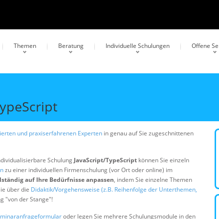
Themen
Beratung
Individuelle Schulungen
Offene S
ypeScript
erten und praxiserfahrenen Experten
in genau auf Sie zugeschnittenen
ndividualisierbare Schulung
JavaScript/TypeScript
können Sie einzeln
en
zu einer individuellen Firmenschulung (vor Ort oder online) im
lständig auf Ihre Bedürfnisse anpassen
, indem Sie einzelne Themen
ie über die
Didaktik/Vorgehensweise (z.B. Reihenfolge der Unterthemen,
ng "von der Stange"!
minaranfrageformular
oder legen Sie mehrere Schulungsmodule in den