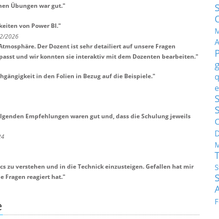
chen Übungen war gut.
"
keiten von Power BI.
"
M
 2/2026
mosphäre. Der Dozent ist sehr detailiert auf unsere Fragen
passt und wir konnten sie interaktiv mit dem Dozenten bearbeiten.
"
q
hgängigkeit in den Folien in Bezug auf die Beispiele.
"
e
S
olgenden Empfehlungen waren gut und, dass die Schulung jeweils
C
24
M
cs zu verstehen und in die Technick einzusteigen. Gefallen hat mir
S
 Fragen reagiert hat.
"
F
e