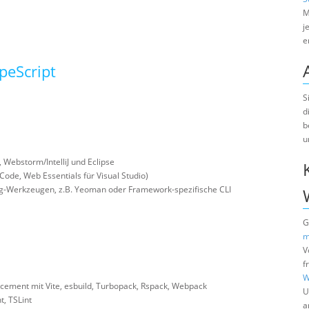
M
j
e
ypeScript
S
d
b
u
 Webstorm/IntelliJ und Eclipse
Code, Web Essentials für Visual Studio)
ung-Werkzeugen, z.B. Yeoman oder Framework-spezifische CLI
G
m
V
f
W
cement mit Vite, esbuild, Turbopack, Rspack, Webpack
U
t, TSLint
a