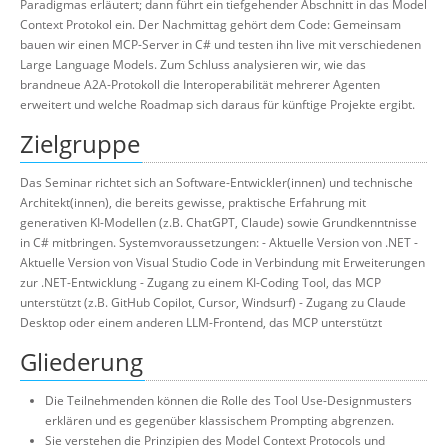
Paradigmas erläutert; dann führt ein tiefgehender Abschnitt in das Model
Context Protokol ein. Der Nachmittag gehört dem Code: Gemeinsam
bauen wir einen MCP-Server in C# und testen ihn live mit verschiedenen
Large Language Models. Zum Schluss analysieren wir, wie das
brandneue A2A-Protokoll die Interoperabilität mehrerer Agenten
erweitert und welche Roadmap sich daraus für künftige Projekte ergibt.
Zielgruppe
Das Seminar richtet sich an Software-Entwickler(innen) und technische
Architekt(innen), die bereits gewisse, praktische Erfahrung mit
generativen KI-Modellen (z.B. ChatGPT, Claude) sowie Grundkenntnisse
in C# mitbringen. Systemvoraussetzungen: - Aktuelle Version von .NET -
Aktuelle Version von Visual Studio Code in Verbindung mit Erweiterungen
zur .NET-Entwicklung - Zugang zu einem KI-Coding Tool, das MCP
unterstützt (z.B. GitHub Copilot, Cursor, Windsurf) - Zugang zu Claude
Desktop oder einem anderen LLM-Frontend, das MCP unterstützt
Gliederung
Die Teilnehmenden können die Rolle des Tool Use-Designmusters
erklären und es gegenüber klassischem Prompting abgrenzen.
Sie verstehen die Prinzipien des Model Context Protocols und