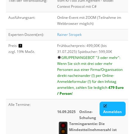
Titel der Veranstaltung:
Vom KI-Tool zum Agenten - Model
Über uns
Context Protocol mit C#
Suche
Ausführungsart:
Online-Event mit ZOOM (Teilnahme im
Webbrowser möglich)
Experten-Dozent(en):
Rainer Stropek
Preis:
Frühbucherpreis: 499,00€ (bis
zzgl. 19% MwSt.
31.07.2025) Spätbucher: 599,00€
GRUPPENANGEBOT "3 oder mehr":
Wenn Sie sich mit drei oder mehr
Personen aus einer Firma/Organisation
direkt nacheinander (!) per Online-
Anmeldeformular (!) für den Infotag
anmelden, zahlen Sie lediglich
479 Euro
/ Person
!
Alle Termine:
16.09.2025
Online-
Anmelden
Schulung
Termingarantie: Die
Mindestteilnehmerzahl ist