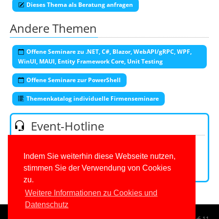
Dieses Thema als Beratung anfragen
Andere Themen
Offene Seminare zu .NET, C#, Blazor, WebAPI/gRPC, WPF,
WinUI, MAUI, Entity Framework Core, Unit Testing
Offene Seminare zur PowerShell
Themenkatalog individuelle Firmenseminare
Event-Hotline
Telefon:
0201/649590-53
(Mo-Fr 9-16 Uhr)
E-Mail:
Indem Sie weiterhin diese Webseite nutzen,
stimmen Sie der Verwendung von Cookies
Kontaktformular
zu.
Weitere Informationen zu Cookies und
Datenschutz
© 1996-2026
www.IT-Visions.de
-
Dr. Holger Schwichtenberg
v6.11