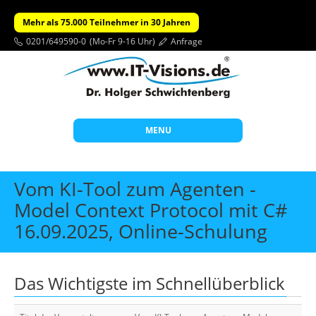
Mehr als 75.000 Teilnehmer in 30 Jahren
0201/649590-0
(Mo-Fr 9-16 Uhr)
Anfrage
MENU
Start
Vom KI-Tool zum Agenten -
Themen
Model Context Protocol mit C#
16.09.2025, Online-Schulung
Beratung
Individuelle Schulungen
Offene Seminare
Das Wichtigste im Schnellüberblick
Wissen