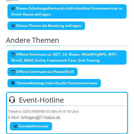
Dieses Schulungsthema als individuelles Firmenseminar in
Ihrem Hause anfragen
Dieses Thema als Beratung anfragen
Andere Themen
Offene Seminare zu .NET, C#, Blazor, WebAPI/gRPC, WPF,
WinUI, MAUI, Entity Framework Core, Unit Testing
Offene Seminare zur PowerShell
Themenkatalog individuelle Firmenseminare
Event-Hotline
Telefon:
0201/649590-53
(Mo-Fr 9-16 Uhr)
E-Mail:
Kontaktformular