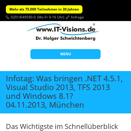
Mehr als 75.000 Teilnehmer in 30 Jahren
0201/649590-0
(Mo-Fr 9-16 Uhr)
Anfrage
MENU
Start
Infotag: Was bringen .NET 4.5.1,
Themen
Visual Studio 2013, TFS 2013
und Windows 8.1?
Beratung
04.11.2013, München
Individuelle Schulungen
Offene Seminare
Das Wichtigste im Schnellüberblick
Wissen