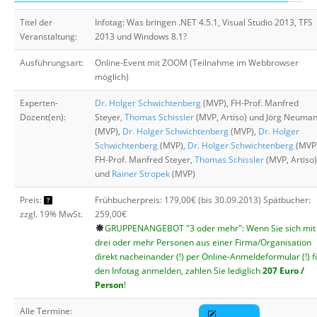
Über uns
Titel der
Infotag: Was bringen .NET 4.5.1, Visual Studio 2013, TFS
Suche
Veranstaltung:
2013 und Windows 8.1?
Ausführungsart:
Online-Event mit ZOOM (Teilnahme im Webbrowser
möglich)
Experten-
Dr. Holger Schwichtenberg
(MVP), FH-Prof. Manfred
Dozent(en):
Steyer,
Thomas Schissler
(MVP, Artiso) und Jörg Neuma
(MVP),
Dr. Holger Schwichtenberg
(MVP),
Dr. Holger
Schwichtenberg
(MVP),
Dr. Holger Schwichtenberg
(MVP)
FH-Prof. Manfred Steyer,
Thomas Schissler
(MVP, Artiso)
und
Rainer Stropek
(MVP)
Preis:
Frühbucherpreis: 179,00€ (bis 30.09.2013) Spätbucher:
zzgl. 19% MwSt.
259,00€
GRUPPENANGEBOT "3 oder mehr": Wenn Sie sich mit
drei oder mehr Personen aus einer Firma/Organisation
direkt nacheinander (!) per Online-Anmeldeformular (!) f
den Infotag anmelden, zahlen Sie lediglich
207 Euro /
Person
!
Alle Termine: