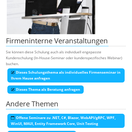
Firmeninterne Veranstaltungen
Sie können diese Schulung auch als individuell engepasste
Kundenschulung (In-House-Seminar oder kundenspezifisches Webinar)
buchen.
Dieses Schulungsthema als individuelles Firmenseminar in
Ihrem Hause anfragen
Dieses Thema als Beratung anfragen
Andere Themen
Offene Seminare zu .NET, C#, Blazor, WebAPI/gRPC, WPF,
WinUI, MAUI, Entity Framework Core, Unit Testing