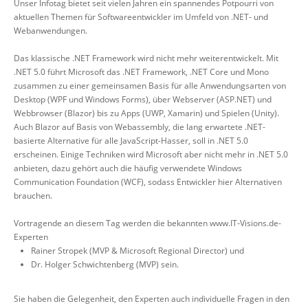
Unser Infotag bietet seit vielen Jahren ein spannendes Potpourri von
aktuellen Themen für Softwareentwickler im Umfeld von .NET- und
Webanwendungen.
Das klassische .NET Framework wird nicht mehr weiterentwickelt. Mit
.NET 5.0 führt Microsoft das .NET Framework, .NET Core und Mono
zusammen zu einer gemeinsamen Basis für alle Anwendungsarten von
Desktop (WPF und Windows Forms), über Webserver (ASP.NET) und
Webbrowser (Blazor) bis zu Apps (UWP, Xamarin) und Spielen (Unity).
Auch Blazor auf Basis von Webassembly, die lang erwartete .NET-
basierte Alternative für alle JavaScript-Hasser, soll in .NET 5.0
erscheinen. Einige Techniken wird Microsoft aber nicht mehr in .NET 5.0
anbieten, dazu gehört auch die häufig verwendete Windows
Communication Foundation (WCF), sodass Entwickler hier Alternativen
brauchen.
Vortragende an diesem Tag werden die bekannten www.IT-Visions.de-
Experten
Rainer Stropek (MVP & Microsoft Regional Director) und
Dr. Holger Schwichtenberg (MVP) sein.
Sie haben die Gelegenheit, den Experten auch individuelle Fragen in den