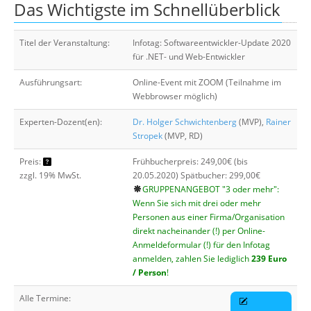
Das Wichtigste im Schnellüberblick
Über uns
Suche
Titel der Veranstaltung:
Infotag: Softwareentwickler-Update 2020
für .NET- und Web-Entwickler
Ausführungsart:
Online-Event mit ZOOM (Teilnahme im
Webbrowser möglich)
Experten-Dozent(en):
Dr. Holger Schwichtenberg
(MVP),
Rainer
Stropek
(MVP, RD)
Preis:
Frühbucherpreis: 249,00€ (bis
zzgl. 19% MwSt.
20.05.2020) Spätbucher: 299,00€
GRUPPENANGEBOT "3 oder mehr":
Wenn Sie sich mit drei oder mehr
Personen aus einer Firma/Organisation
direkt nacheinander (!) per Online-
Anmeldeformular (!) für den Infotag
anmelden, zahlen Sie lediglich
239 Euro
/ Person
!
Alle Termine: