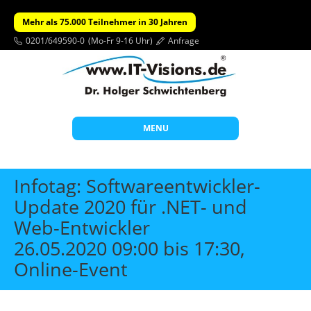
Mehr als 75.000 Teilnehmer in 30 Jahren
0201/649590-0
(Mo-Fr 9-16 Uhr)
Anfrage
MENU
Start
Infotag: Softwareentwickler-
Themen
Update 2020 für .NET- und
Web-Entwickler
Beratung
26.05.2020 09:00 bis 17:30,
Individuelle Schulungen
Online-Event
Offene Seminare
Wissen