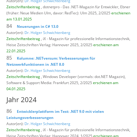
Autor(en):
Dr. Holger Schwichtenberg
Zeitschriftenbeitrag
, dotnetpro - Das .NET-Magazin für Entwickler,
Ebner
(früher: Neue Medien Ulm, davor: RedTec): Ulm 2025, 2/2025
erschienen
am 13.01.2025
84
Neuerungen in C# 13.0
Autor(en):
Dr. Holger Schwichtenberg
Zeitschriftenbeitrag
, iX - Magazin für professionelle Informationstechnik,
Heise Zeitschriften Verlag: Hannover 2025, 2/2025
erschienen am
22.01.2025
85
Kolumne: .NETversum: Verbesserungen für
Netzwerkfunktionen in .NET 8.0
Autor(en):
Dr. Holger Schwichtenberg
Zeitschriftenbeitrag
, Windows Developer (vormals: dot.NET Magazin),
Software & Support Media: Frankfurt 2025, 2/2025
erschienen am
04.01.2025
Jahr 2024
86
Entwicklerplattform im Test: .NET 9.0 mit vielen
Leistungsverbesserungen
Autor(en):
Dr. Holger Schwichtenberg
Zeitschriftenbeitrag
, iX - Magazin für professionelle Informationstechnik,
Heise Zeitschriften Verlag: Hannover 2024, 1/2025
erschienen am