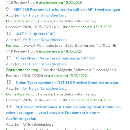
11.0 Preview 1 bis 6
erschienen am 19.05.2026
9
.NET 11.0 Preview 4: Ein bunter Strauß von API-Erweiterungen
Autor(en):
Dr. Holger Schwichtenberg
Online-Publikation
, Heise.de,
Heise Zeitschriften Verlag:
Hannover 2026, 15.05.2026 14:20 Uhr
erschienen am 15.05.2026
10
.NET 11.0 Update (PDF)
Autor(en):
Dr. Holger Schwichtenberg
Fachbuch
,
www.IT-Visions.de: Essen 2026, Buchversion 11.10 zu .NET
11.0 Preview 1 bis 6
erschienen am 19.05.2026
11
Cheat Sheet "Neue Sprachfeatures in C# 14.0"
Autor(en):
Dr. Holger Schwichtenberg
Zeitschriftenbeitrag
, Entwickler Magazin,
Software & Support Media:
Frankfurt 2026, 2/2026
erschienen am 15.05.2026
12
Union Types werden in .NET 11.0 Preview 3 endlich nutzbar
Autor(en):
Dr. Holger Schwichtenberg
Online-Publikation
, Heise.de,
Heise Zeitschriften Verlag:
Hannover 2026, 16.04.2026 09:00 Uhr
erschienen am 16.04.2026
13
SQL Server Performance & Troubleshooting: Reale Probleme,
echte Lösungen — vom Hardware-Fundament bis zum
Ausführungsplan
Autor(en): Ulrich Boddenberg