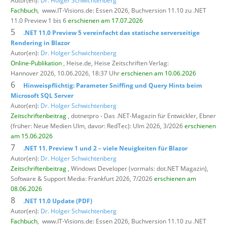
Autor(en):
Dr. Holger Schwichtenberg
Fachbuch
,
www.IT-Visions.de: Essen 2026, Buchversion 11.10 zu .NET
11.0 Preview 1 bis 6
erschienen am 17.07.2026
5
.NET 11.0 Preview 5 vereinfacht das statische serverseitige
Rendering in Blazor
Autor(en):
Dr. Holger Schwichtenberg
Online-Publikation
, Heise.de,
Heise Zeitschriften Verlag:
Hannover 2026, 10.06.2026, 18:37 Uhr
erschienen am 10.06.2026
6
Hinweispflichtig: Parameter Sniffing und Query Hints beim
Microsoft SQL Server
Autor(en):
Dr. Holger Schwichtenberg
Zeitschriftenbeitrag
, dotnetpro - Das .NET-Magazin für Entwickler,
Ebner
(früher: Neue Medien Ulm, davor: RedTec): Ulm 2026, 3/2026
erschienen
am 15.06.2026
7
.NET 11. Preview 1 und 2 – viele Neuigkeiten für Blazor
Autor(en):
Dr. Holger Schwichtenberg
Zeitschriftenbeitrag
, Windows Developer (vormals: dot.NET Magazin),
Software & Support Media: Frankfurt 2026, 7/2026
erschienen am
08.06.2026
8
.NET 11.0 Update (PDF)
Autor(en):
Dr. Holger Schwichtenberg
Fachbuch
,
www.IT-Visions.de: Essen 2026, Buchversion 11.10 zu .NET