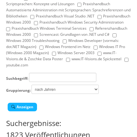
Scriptsprachen: Konzepte und Lösungen
Praxishandbuch
Automatisierte Administration mit Scriptsprachen: Sprachreferenzen und
Bibliotheken
Praxishandbuch Visual Studio .NET
Praxishandbuch
Windows 2000
Praxishandbuch Windows Security Administration
Praxishandbuch Windows Terminal Services
Referenzhandbuch
Windows 2000
Screencast: Grundlagen von .NET und C#
Windows 2000 Troubleshooting
Windows Developer (vormals:
dot.NET Magazin)
Windows Frontend im Netz
Windows IT Pro
(Windows 2000 Magazin)
Windows Server 2003
www.IT-
Visions.de & Zoschke Data Poster
www.IT-Visions.de Spickzettel
youtube.com
Suchbegriff:
Gruppierung:
Anzeigen
Suchergebnisse:
1823 Veröffentlichungen