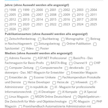
Jahre: (ohne Auswahl werden alle angezeigt!)
1998
1999
2000
2001
2002
2003
2004
2005
2006
2007
2008
2009
2010
2011
2012
2013
2014
2015
2016
2017
2018
2019
2020
2021
2022
2023
2024
2025
2026
2027
Publikationsarten: (ohne Auswahl werden alle angezeigt!)
Zeitschriftenbeitrag
Buchbeitrag
Monographie
Beitrag
in Nachschlagewerk
Zeitungsbeitrag
Online-Publikation
Spickzettel
Video
Poster
Medien: (ohne Auswahl werden alle angezeigt!)
Admins Favorite
ASP.NET Professional
BasicPro - Das
Fachmagazin für Basic-Profis
BASTA-Blog
Channel 9
CHIP
Computer Zeitung
Computerwoche
devdorado
dotnetpro - Das .NET-Magazin für Entwickler
Entwickler Magazin
Entwickler.de
Essener Unikate
Fachkompendium Protokolle
und Dienste
Heise Developer
Heise.de
Infoweek
IT-
Administrator
it-republik.de
iX - Magazin für professionelle
Informationstechnik
iX Developer
iX Kompakt
iX Special
Linux Magazin
MSDN Online Deutschland
ObjektSpektrum -
Die Zeitschrift für Web- und Objekttechnologie
PC-Magazin
PHP
Magazin
Praxishandbuch Automatisierte Administration mit