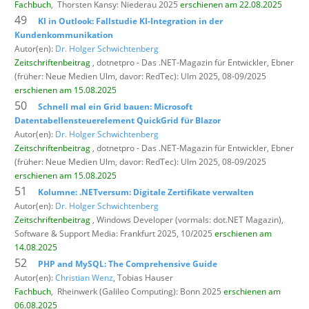
Fachbuch
,
Thorsten Kansy: Niederau 2025
erschienen am 22.08.2025
49
KI in Outlook: Fallstudie KI-Integration in der
Kundenkommunikation
Autor(en):
Dr. Holger Schwichtenberg
Zeitschriftenbeitrag
, dotnetpro - Das .NET-Magazin für Entwickler,
Ebner
(früher: Neue Medien Ulm, davor: RedTec): Ulm 2025, 08-09/2025
erschienen am 15.08.2025
50
Schnell mal ein Grid bauen: Microsoft
Datentabellensteuerelement QuickGrid für Blazor
Autor(en):
Dr. Holger Schwichtenberg
Zeitschriftenbeitrag
, dotnetpro - Das .NET-Magazin für Entwickler,
Ebner
(früher: Neue Medien Ulm, davor: RedTec): Ulm 2025, 08-09/2025
erschienen am 15.08.2025
51
Kolumne: .NETversum: Digitale Zertifikate verwalten
Autor(en):
Dr. Holger Schwichtenberg
Zeitschriftenbeitrag
, Windows Developer (vormals: dot.NET Magazin),
Software & Support Media: Frankfurt 2025, 10/2025
erschienen am
14.08.2025
52
PHP and MySQL: The Comprehensive Guide
Autor(en):
Christian Wenz
, Tobias Hauser
Fachbuch
,
Rheinwerk (Galileo Computing): Bonn 2025
erschienen am
06.08.2025