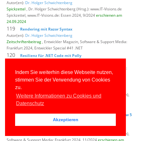
Autor(en):
Dr. Holger Schwichtenberg
Spickzettel
, Dr. Holger Schwichtenberg (Hrsg.): www.IT-Visions.de
Spickzettel,
www.IT-Visions.de: Essen 2024, 9/2024
erschienen am
24.09.2024
119
Rendering mit Razor Syntax
Autor(en):
Dr. Holger Schwichtenberg
Zeitschriftenbeitrag
, Entwickler Magazin,
Software & Support Media:
Frankfurt 2024, Entwickler Special #41 .NET
120
Resilienz für .NET Code mit Polly
Autor(en):
Dr. Holger Schwichtenberg
Zeitschriftenbeitrag
, Entwickler Magazin,
Software & Support Media:
Indem Sie weiterhin diese Webseite nutzen,
Frankfurt 2024, Entwickler Special #41 .NET
stimmen Sie der Verwendung von Cookies
121
F# Cheat Sheet
zu.
Autor(en): Oliver Sturm und
Dr. Holger Schwichtenberg
Zeitschriftenbeitrag
, Windows Developer (vormals: dot.NET Magazin),
Weitere Informationen zu Cookies und
Software & Support Media: Frankfurt 2024, 11/2024
erschienen am
Datenschutz
04.10.2024
122
Viele kleine Neuerungen: Neuerungen in .NET 9.0 Preview 5
Akzeptieren
bis 7 – Teil 1
Autor(en):
Dr. Holger Schwichtenberg
Zeitschriftenbeitrag
, Windows Developer (vormals: dot.NET Magazin),
Software & Support Media: Frankfurt 2024, 11/2024
erschienen am