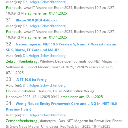
Autor(en):
Dr. Holger Schwichtenberg
Fachbuch
,
www.IT-Visions.de: Essen 2025, Buchversion 10.7 zu .NET
10.0.9 RTM
erschienen am 01.11.2025
31
Blazor 10.0 (PDF-E-Book)
Autor(en):
Dr. Holger Schwichtenberg
Fachbuch
,
www.IT-Visions.de: Essen 2025, Buchversion 10.7 zu .NET
10.0.9 RTM
erschienen am 01.11.2025
32
Neuerungen in .NET 10.0 Preview 5, 6 und 7: Was ist neu im
SDK, Blazor, EF Core und MAUI?
Autor(en):
Dr. Holger Schwichtenberg
Zeitschriftenbeitrag
, Windows Developer (vormals: dot.NET Magazin),
Software & Support Media: Frankfurt 2025, 12/2025
erschienen am
07.11.2025
33
.NET 10.0 ist fertig
Autor(en):
Dr. Holger Schwichtenberg
Online-Publikation
, Heise.de,
Heise Zeitschriften Verlag:
Hannover 2025, 12.11.2025 09:11
erschienen am 12.11.2025
34
Wenig Neues: Entity Framework Core und LINQ in .NET 10.0
Preview 1 bis 6
Autor(en):
Dr. Holger Schwichtenberg
Zeitschriftenbeitrag
, dotnetpro - Das .NET-Magazin für Entwickler,
Ebner
(früher: Neue Medien Ulm, davor: RedTec): Ulm 2025, 10-11/2025