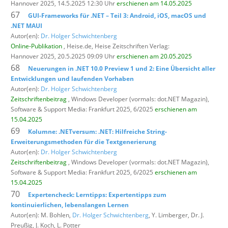
Hannover 2025, 14.5.2025 12:30 Uhr
erschienen am 14.05.2025
67
GUI-Frameworks für .NET – Teil 3: Android, iOS, macOS und
.NET MAUI
Autor(en):
Dr. Holger Schwichtenberg
Online-Publikation
, Heise.de,
Heise Zeitschriften Verlag:
Hannover 2025, 20.5.2025 09:09 Uhr
erschienen am 20.05.2025
68
Neuerungen in .NET 10.0 Preview 1 und 2: Eine Übersicht aller
Entwicklungen und laufenden Vorhaben
Autor(en):
Dr. Holger Schwichtenberg
Zeitschriftenbeitrag
, Windows Developer (vormals: dot.NET Magazin),
Software & Support Media: Frankfurt 2025, 6/2025
erschienen am
15.04.2025
69
Kolumne: .NETversum: .NET: Hilfreiche String-
Erweiterungsmethoden für die Textgenerierung
Autor(en):
Dr. Holger Schwichtenberg
Zeitschriftenbeitrag
, Windows Developer (vormals: dot.NET Magazin),
Software & Support Media: Frankfurt 2025, 6/2025
erschienen am
15.04.2025
70
Expertencheck: Lerntipps: Expertentipps zum
kontinuierlichen, lebenslangen Lernen
Autor(en): M. Bohlen,
Dr. Holger Schwichtenberg
, Y. Limberger, Dr. J.
Preußig, J. Koch, L. Potter