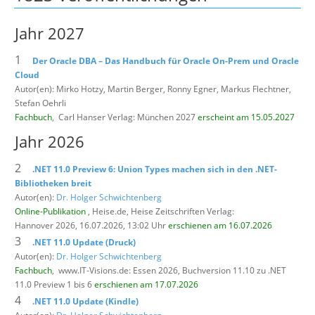
Jahr 2027
1
Der Oracle DBA – Das Handbuch für Oracle On-Prem und Oracle
Cloud
Autor(en): Mirko Hotzy, Martin Berger, Ronny Egner, Markus Flechtner,
Stefan Oehrli
Fachbuch
,
Carl Hanser Verlag: München 2027
erscheint am 15.05.2027
Jahr 2026
2
.NET 11.0 Preview 6: Union Types machen sich in den .NET-
Bibliotheken breit
Autor(en):
Dr. Holger Schwichtenberg
Online-Publikation
, Heise.de,
Heise Zeitschriften Verlag:
Hannover 2026, 16.07.2026, 13:02 Uhr
erschienen am 16.07.2026
3
.NET 11.0 Update (Druck)
Autor(en):
Dr. Holger Schwichtenberg
Fachbuch
,
www.IT-Visions.de: Essen 2026, Buchversion 11.10 zu .NET
11.0 Preview 1 bis 6
erschienen am 17.07.2026
4
.NET 11.0 Update (Kindle)