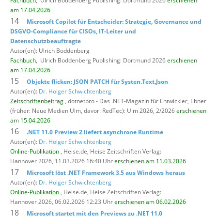
Fachbuch
,
Ulrich Boddenberg Publishing: Dortmund 2026
erschienen
am 17.04.2026
14
Microsoft Copilot für Entscheider: Strategie, Governance und
DSGVO-Compliance für CISOs, IT-Leiter und
Datenschutzbeauftragte
Autor(en): Ulrich Boddenberg
Fachbuch
,
Ulrich Boddenberg Publishing: Dortmund 2026
erschienen
am 17.04.2026
15
Objekte flicken: JSON PATCH für Systen.Text.Json
Autor(en):
Dr. Holger Schwichtenberg
Zeitschriftenbeitrag
, dotnetpro - Das .NET-Magazin für Entwickler,
Ebner
(früher: Neue Medien Ulm, davor: RedTec): Ulm 2026, 2/2026
erschienen
am 15.04.2026
16
.NET 11.0 Preview 2 liefert asynchrone Runtime
Autor(en):
Dr. Holger Schwichtenberg
Online-Publikation
, Heise.de,
Heise Zeitschriften Verlag:
Hannover 2026, 11.03.2026 16:40 Uhr
erschienen am 11.03.2026
17
Microsoft löst .NET Framework 3.5 aus Windows heraus
Autor(en):
Dr. Holger Schwichtenberg
Online-Publikation
, Heise.de,
Heise Zeitschriften Verlag:
Hannover 2026, 06.02.2026 12:23 Uhr
erschienen am 06.02.2026
18
Microsoft startet mit den Previews zu .NET 11.0