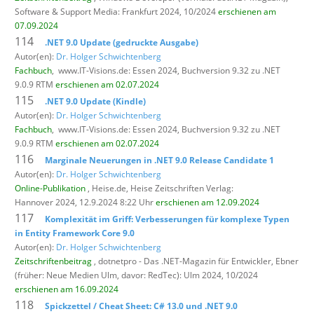
Software & Support Media: Frankfurt 2024, 10/2024
erschienen am
07.09.2024
114
.NET 9.0 Update (gedruckte Ausgabe)
Autor(en):
Dr. Holger Schwichtenberg
Fachbuch
,
www.IT-Visions.de: Essen 2024, Buchversion 9.32 zu .NET
9.0.9 RTM
erschienen am 02.07.2024
115
.NET 9.0 Update (Kindle)
Autor(en):
Dr. Holger Schwichtenberg
Fachbuch
,
www.IT-Visions.de: Essen 2024, Buchversion 9.32 zu .NET
9.0.9 RTM
erschienen am 02.07.2024
116
Marginale Neuerungen in .NET 9.0 Release Candidate 1
Autor(en):
Dr. Holger Schwichtenberg
Online-Publikation
, Heise.de,
Heise Zeitschriften Verlag:
Hannover 2024, 12.9.2024 8:22 Uhr
erschienen am 12.09.2024
117
Komplexität im Griff: Verbesserungen für komplexe Typen
in Entity Framework Core 9.0
Autor(en):
Dr. Holger Schwichtenberg
Zeitschriftenbeitrag
, dotnetpro - Das .NET-Magazin für Entwickler,
Ebner
(früher: Neue Medien Ulm, davor: RedTec): Ulm 2024, 10/2024
erschienen am 16.09.2024
118
Spickzettel / Cheat Sheet: C# 13.0 und .NET 9.0