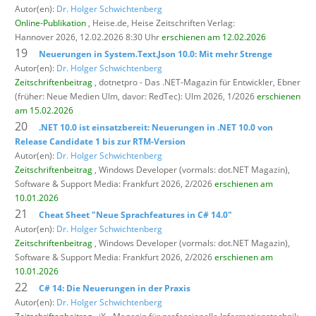
Autor(en):
Dr. Holger Schwichtenberg
Online-Publikation
, Heise.de,
Heise Zeitschriften Verlag:
Hannover 2026, 12.02.2026 8:30 Uhr
erschienen am 12.02.2026
19
Neuerungen in System.Text.Json 10.0: Mit mehr Strenge
Autor(en):
Dr. Holger Schwichtenberg
Zeitschriftenbeitrag
, dotnetpro - Das .NET-Magazin für Entwickler,
Ebner
(früher: Neue Medien Ulm, davor: RedTec): Ulm 2026, 1/2026
erschienen
am 15.02.2026
20
.NET 10.0 ist einsatzbereit: Neuerungen in .NET 10.0 von
Release Candidate 1 bis zur RTM-Version
Autor(en):
Dr. Holger Schwichtenberg
Zeitschriftenbeitrag
, Windows Developer (vormals: dot.NET Magazin),
Software & Support Media: Frankfurt 2026, 2/2026
erschienen am
10.01.2026
21
Cheat Sheet "Neue Sprachfeatures in C# 14.0"
Autor(en):
Dr. Holger Schwichtenberg
Zeitschriftenbeitrag
, Windows Developer (vormals: dot.NET Magazin),
Software & Support Media: Frankfurt 2026, 2/2026
erschienen am
10.01.2026
22
C# 14: Die Neuerungen in der Praxis
Autor(en):
Dr. Holger Schwichtenberg