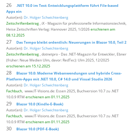
26
.NET 10.0 im Test: Entwicklungsplattform führt File-based
Apps ein
Autor(en):
Dr. Holger Schwichtenberg
Zeitschriftenbeitrag
, iX - Magazin für professionelle Informationstechnik,
Heise Zeitschriften Verlag: Hannover 2025, 1/2026
erschienen am
08.12.2025
27
Das Tempo bleibt ordentlich: Neuerungen in Blazor 10.0, Teil 2
Autor(en):
Dr. Holger Schwichtenberg
Zeitschriftenbeitrag
, dotnetpro - Das .NET-Magazin für Entwickler,
Ebner
(früher: Neue Medien Ulm, davor: RedTec): Ulm 2025, 12/2025
erschienen am 15.12.2025
28
Blazor 10.0: Moderne Webanwendungen und hybride Cross-
Platform-Apps mit .NET 10.0, C# 14.0 und Visual Studio 2026
Autor(en):
Dr. Holger Schwichtenberg
Fachbuch
,
www.IT-Visions.de: Essen 2025, Buchversion 10.7 zu .NET
10.0.9 RTM
erschienen am 01.11.2025
29
Blazor 10.0 (Kindle-E-Book)
Autor(en):
Dr. Holger Schwichtenberg
Fachbuch
,
www.IT-Visions.de: Essen 2025, Buchversion 10.7 zu .NET
10.0.9 RTM
erschienen am 01.11.2025
30
Blazor 10.0 (PDF-E-Book)