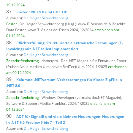
19.12.2024
87
Poster ".NET 9.0 und C# 13.0"
Autor(en):
Dr. Holger Schwichtenberg
Poster
, Dr. Holger Schwichtenberg (Hrsg.): www.IT-Visions.de & Zoschke
Data Poster,
www.IT-Visions.de: Essen 2024, 12/2024
erschienen am
01.12.2024
88
Pflichterfüllung: Strukturierte elektronische Rechnungen (E-
Invoicing) mit .NET selbst implementiert
Autor(en):
Dr. Holger Schwichtenberg
Zeitschriftenbeitrag
, dotnetpro - Das .NET-Magazin für Entwickler,
Ebner
(früher: Neue Medien Ulm, davor: RedTec): Ulm 2024, 1/2025
erschienen
am 09.12.2024
89
Kolumne: .NETversum: Verbesserungen für Klasse ZipFile in
.NET 8.0
Autor(en):
Dr. Holger Schwichtenberg
Zeitschriftenbeitrag
, Windows Developer (vormals: dot.NET Magazin),
Software & Support Media: Frankfurt 2024, 1/2025
erschienen am
04.12.2024
90
AOT für SignalR und viele kleinere Neuerungen: Neuerungen
in .NET 9.0 Preview 5 bis 7 – Teil 2
Autor(en):
Dr. Holger Schwichtenberg