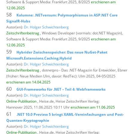
Software & Support Media: Frankfurt 2025, 8/2025
erschienen am
12.06.2025
58
Kolumne: .NETversum: Polymorphismus in ASP.NET Core
SignalR-Hubs
Autor(en):
Dr. Holger Schwichtenberg
Zeitschriftenbeitrag
, Windows Developer (vormals: dot.NET Magazin),
Software & Support Media: Frankfurt 2025, 9/2025
erschienen am
12.06.2025
59
Hybrider Zwischenspeicher: Das neue NuGet-Paket
Microsoft.Extensions.Caching.Hybrid
Autor(en):
Dr. Holger Schwichtenberg
Zeitschriftenbeitrag
, dotnetpro - Das .NET-Magazin für Entwickler,
Ebner
(früher: Neue Medien Ulm, davor: RedTec): Ulm 2025, 04-05/2025
erschienen am 14.04.2025
60
GUI-Frameworks für .NET – Teil 4: Webframeworks
Autor(en):
Dr. Holger Schwichtenberg
Online-Publikation
, Heise.de,
Heise Zeitschriften Verlag:
Hannover 2025, 11.06.2025 10:11 Uhr
erschienen am 11.06.2025
61
.NET 10.0 Preview 5 bringt XAML-Vereinfachungen und Post-
Quanten-Kryptographie
Autor(en):
Dr. Holger Schwichtenberg
Online-Publikation
, Heise.de,
Heise Zeitschriften Verlag: