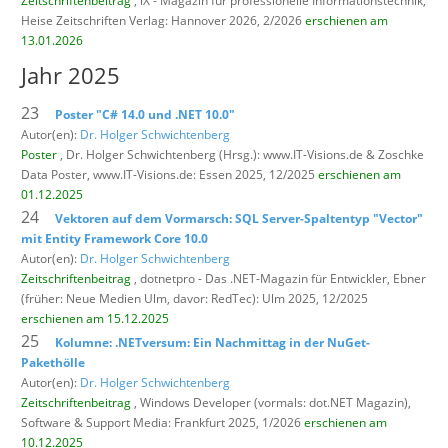
Zeitschriftenbeitrag
, iX - Magazin für professionelle Informationstechnik,
Heise Zeitschriften Verlag: Hannover 2026, 2/2026
erschienen am
13.01.2026
Jahr 2025
23
Poster "C# 14.0 und .NET 10.0"
Autor(en):
Dr. Holger Schwichtenberg
Poster
, Dr. Holger Schwichtenberg (Hrsg.): www.IT-Visions.de & Zoschke
Data Poster,
www.IT-Visions.de: Essen 2025, 12/2025
erschienen am
01.12.2025
24
Vektoren auf dem Vormarsch: SQL Server-Spaltentyp "Vector"
mit Entity Framework Core 10.0
Autor(en):
Dr. Holger Schwichtenberg
Zeitschriftenbeitrag
, dotnetpro - Das .NET-Magazin für Entwickler,
Ebner
(früher: Neue Medien Ulm, davor: RedTec): Ulm 2025, 12/2025
erschienen am 15.12.2025
25
Kolumne: .NETversum: Ein Nachmittag in der NuGet-
Pakethölle
Autor(en):
Dr. Holger Schwichtenberg
Zeitschriftenbeitrag
, Windows Developer (vormals: dot.NET Magazin),
Software & Support Media: Frankfurt 2025, 1/2026
erschienen am
10.12.2025