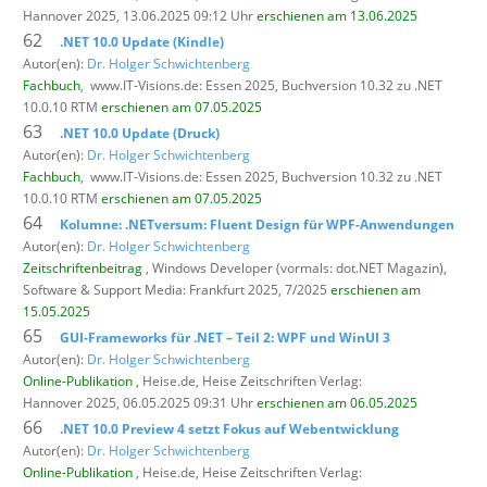
Hannover 2025, 13.06.2025 09:12 Uhr
erschienen am 13.06.2025
62
.NET 10.0 Update (Kindle)
Autor(en):
Dr. Holger Schwichtenberg
Fachbuch
,
www.IT-Visions.de: Essen 2025, Buchversion 10.32 zu .NET
10.0.10 RTM
erschienen am 07.05.2025
63
.NET 10.0 Update (Druck)
Autor(en):
Dr. Holger Schwichtenberg
Fachbuch
,
www.IT-Visions.de: Essen 2025, Buchversion 10.32 zu .NET
10.0.10 RTM
erschienen am 07.05.2025
64
Kolumne: .NETversum: Fluent Design für WPF-Anwendungen
Autor(en):
Dr. Holger Schwichtenberg
Zeitschriftenbeitrag
, Windows Developer (vormals: dot.NET Magazin),
Software & Support Media: Frankfurt 2025, 7/2025
erschienen am
15.05.2025
65
GUI-Frameworks für .NET – Teil 2: WPF und WinUI 3
Autor(en):
Dr. Holger Schwichtenberg
Online-Publikation
, Heise.de,
Heise Zeitschriften Verlag:
Hannover 2025, 06.05.2025 09:31 Uhr
erschienen am 06.05.2025
66
.NET 10.0 Preview 4 setzt Fokus auf Webentwicklung
Autor(en):
Dr. Holger Schwichtenberg
Online-Publikation
, Heise.de,
Heise Zeitschriften Verlag: