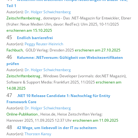
Teil 1
Autor(en):
Dr. Holger Schwichtenberg
Zeitschriftenbeitrag
, dotnetpro - Das .NET-Magazin für Entwickler,
Ebner
(früher: Neue Medien Ulm, davor: RedTec): Ulm 2025, 10-11/2025
erschienen am 15.10.2025
45
Endlich barrierefrei
Autor(en):
Peggy Reuter-Heinrich
Fachbuch
,
GOLD Verlag: Dresden 2025
erschienen am 27.10.2025
46
Kolumne: .NETversum: Gültigkeit von Websitezertifikaten
prüfen
Autor(en):
Dr. Holger Schwichtenberg
Zeitschriftenbeitrag
, Windows Developer (vormals: dot.NET Magazin),
Software & Support Media: Frankfurt 2025, 11/2025
erschienen am
14.08.2025
47
.NET 10 Release Candidate 1: Nachschlag für Entity
Framework Core
Autor(en):
Dr. Holger Schwichtenberg
Online-Publikation
, Heise.de,
Heise Zeitschriften Verlag:
Hannover 2025, 11.09.2025 12:37 Uhr
erschienen am 11.09.2025
48
42 Wege, um liebevoll in der IT zu scheitern
Autor(en):
Thorsten Kansy