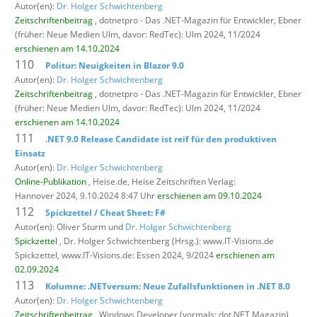
Autor(en):
Dr. Holger Schwichtenberg
Zeitschriftenbeitrag
, dotnetpro - Das .NET-Magazin für Entwickler,
Ebner
(früher: Neue Medien Ulm, davor: RedTec): Ulm 2024, 11/2024
erschienen am 14.10.2024
110
Politur: Neuigkeiten in Blazor 9.0
Autor(en):
Dr. Holger Schwichtenberg
Zeitschriftenbeitrag
, dotnetpro - Das .NET-Magazin für Entwickler,
Ebner
(früher: Neue Medien Ulm, davor: RedTec): Ulm 2024, 11/2024
erschienen am 14.10.2024
111
.NET 9.0 Release Candidate ist reif für den produktiven
Einsatz
Autor(en):
Dr. Holger Schwichtenberg
Online-Publikation
, Heise.de,
Heise Zeitschriften Verlag:
Hannover 2024, 9.10.2024 8:47 Uhr
erschienen am 09.10.2024
112
Spickzettel / Cheat Sheet: F#
Autor(en): Oliver Sturm und
Dr. Holger Schwichtenberg
Spickzettel
, Dr. Holger Schwichtenberg (Hrsg.): www.IT-Visions.de
Spickzettel,
www.IT-Visions.de: Essen 2024, 9/2024
erschienen am
02.09.2024
113
Kolumne: .NETversum: Neue Zufallsfunktionen in .NET 8.0
Autor(en):
Dr. Holger Schwichtenberg
Zeitschriftenbeitrag
, Windows Developer (vormals: dot.NET Magazin),