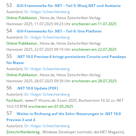
53
GUI-Frameworks für .NET – Teil 5: Wisej.NET und Avalonia
Autor(en):
Dr. Holger Schwichtenberg
Online-Publikation
, Heise.de,
Heise Zeitschriften Verlag:
Hannover 2025, 11.07.2025 09:23 Uhr
erschienen am 11.07.2025
54
GUI-Frameworks für .NET – Teil 6: Uno Platform
Autor(en):
Dr. Holger Schwichtenberg
Online-Publikation
, Heise.de,
Heise Zeitschriften Verlag:
Hannover 2025, 22.07.2025 09:19 Uhr
erschienen am 22.07.2025
55
.NET 10.0 Preview 6 bringt persistierte Circuits und Passkeys
für Blazor
Autor(en):
Dr. Holger Schwichtenberg
Online-Publikation
, Heise.de,
Heise Zeitschriften Verlag:
Hannover 2025, 28.07.2025 09:39 Uhr
erschienen am 28.07.2025
56
.NET 10.0 Update (PDF)
Autor(en):
Dr. Holger Schwichtenberg
Fachbuch
,
www.IT-Visions.de: Essen 2025, Buchversion 10.32 zu .NET
10.0.10 RTM
erschienen am 07.05.2025
57
Weiter in Richtung auf die Zehn: Neuerungen in .NET 10.0
Preview 3 und 4
Autor(en):
Dr. Holger Schwichtenberg
Zeitschriftenbeitrag
, Windows Developer (vormals: dot.NET Magazin),