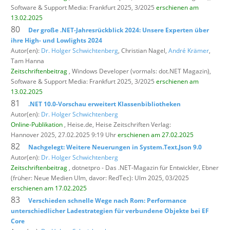
Software & Support Media: Frankfurt 2025, 3/2025
erschienen am
13.02.2025
80
Der große .NET-Jahresrückblick 2024: Unsere Experten über
ihre High- und Lowlights 2024
Autor(en):
Dr. Holger Schwichtenberg
, Christian Nagel,
André Krämer
,
Tam Hanna
Zeitschriftenbeitrag
, Windows Developer (vormals: dot.NET Magazin),
Software & Support Media: Frankfurt 2025, 3/2025
erschienen am
13.02.2025
81
.NET 10.0-Vorschau erweitert Klassenbibliotheken
Autor(en):
Dr. Holger Schwichtenberg
Online-Publikation
, Heise.de,
Heise Zeitschriften Verlag:
Hannover 2025, 27.02.2025 9:19 Uhr
erschienen am 27.02.2025
82
Nachgelegt: Weitere Neuerungen in System.Text.Json 9.0
Autor(en):
Dr. Holger Schwichtenberg
Zeitschriftenbeitrag
, dotnetpro - Das .NET-Magazin für Entwickler,
Ebner
(früher: Neue Medien Ulm, davor: RedTec): Ulm 2025, 03/2025
erschienen am 17.02.2025
83
Verschieden schnelle Wege nach Rom: Performance
unterschiedlicher Ladestrategien für verbundene Objekte bei EF
Core