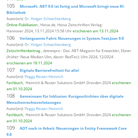
105
Microsoft: .NET 9.0 ist fertig und Microsoft bringt neue KI-
Bibliothek
Autor(en):
Dr. Holger Schwichtenberg
Online-Publikation
, Heise.de,
Heise Zeitschriften Verlag:
Hannover 2024, 13.11.2024 15:58 Uhr
erschienen am 13.11.2024
106
Verlangsamte Fahrt: Neuerungen in System.Text.Json 9.0
Autor(en):
Dr. Holger Schwichtenberg
Zeitschriftenbeitrag
, dotnetpro - Das .NET-Magazin für Entwickler,
Ebner
(früher: Neue Medien Ulm, davor: RedTec): Ulm 2024, 12/2024
erschienen am 18.11.2024
107
Digitale Barrierefreiheit für alle!
Autor(en):
Peggy Reuter-Heinrich
Fachbuch
,
Heinrich & Reuter Solutions GmbH: Dresden 2024
erschienen
am 01.10.2024
108
Gemeinsam für Inklusion: Kurzgeschichten über digitale
Menschenrechtsverletzungen
Autor(en):
Peggy Reuter-Heinrich
Fachbuch
,
Heinrich & Reuter Solutions GmbH: Dresden 2024
erschienen
am 01.10.2024
109
AOT noch in Arbeit: Neuerungen in Entity Framework Core
9.0