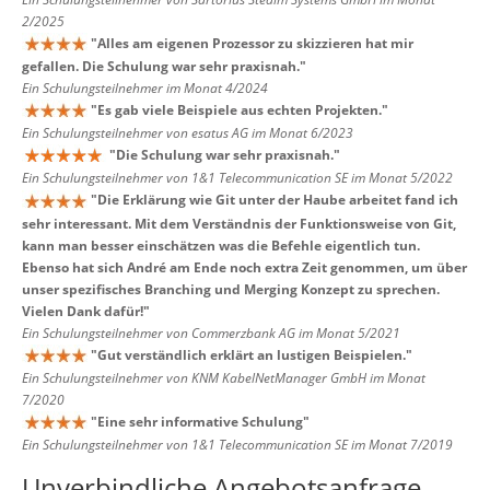
2/2025
"
Alles am eigenen Prozessor zu skizzieren hat mir
gefallen. Die Schulung war sehr praxisnah.
"
Ein Schulungsteilnehmer im Monat 4/2024
"
Es gab viele Beispiele aus echten Projekten.
"
Ein Schulungsteilnehmer von esatus AG im Monat 6/2023
"
Die Schulung war sehr praxisnah.
"
Ein Schulungsteilnehmer von 1&1 Telecommunication SE im Monat 5/2022
"
Die Erklärung wie Git unter der Haube arbeitet fand ich
sehr interessant. Mit dem Verständnis der Funktionsweise von Git,
kann man besser einschätzen was die Befehle eigentlich tun.
Ebenso hat sich André am Ende noch extra Zeit genommen, um über
unser spezifisches Branching und Merging Konzept zu sprechen.
Vielen Dank dafür!
"
Ein Schulungsteilnehmer von Commerzbank AG im Monat 5/2021
"
Gut verständlich erklärt an lustigen Beispielen.
"
Ein Schulungsteilnehmer von KNM KabelNetManager GmbH im Monat
7/2020
"
Eine sehr informative Schulung
"
Ein Schulungsteilnehmer von 1&1 Telecommunication SE im Monat 7/2019
Unverbindliche Angebotsanfrage