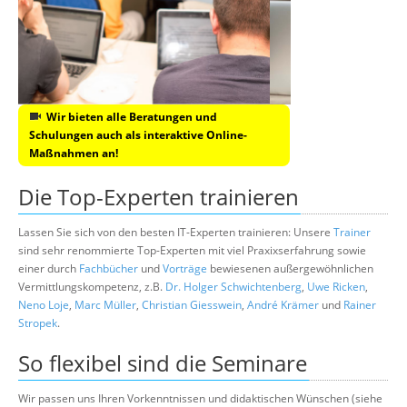
Wir bieten alle Beratungen und
Schulungen auch als interaktive Online-
Maßnahmen an!
Die Top-Experten trainieren
Lassen Sie sich von den besten IT-Experten trainieren: Unsere
Trainer
sind sehr renommierte Top-Experten mit viel Praxixserfahrung sowie
einer durch
Fachbücher
und
Vorträge
bewiesenen außergewöhnlichen
Vermittlungskompetenz, z.B.
Dr. Holger Schwichtenberg
,
Uwe Ricken
,
Neno Loje
,
Marc Müller
,
Christian Giesswein
,
André Krämer
und
Rainer
Stropek
.
So flexibel sind die Seminare
Wir passen uns Ihren Vorkenntnissen und didaktischen Wünschen (siehe