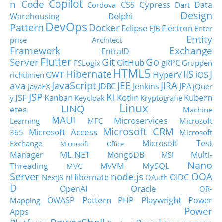
Copilot
n Code
Cypress
CSS
Data
Cordova
Dart
Design
Delphi
Warehousing
DevOps
Pattern
Docker
Eclipse
Electron
EJB
Enter
Entity
prise Architect
Framework
Exchange
EntraID
Flutter
Git
Go
Server
GitHub
gRPC
FSLogix
Gruppen
HTML5
Hibernate
IIS
J
GWT
HyperV
iOS
richtlinien
JavaScript
ava
JEE
JIRA
JDBC
Jenkins
JPA
JavaFX
jQuer
JSP
KI
JSF
Kanban
Kotlin
Kubern
y
Keycloak
Kryptografie
Linux
LINQ
etes
Machine
MAUI
Microservices
Learning
MFC
Microsoft
Microsoft CRM
Microsoft Access
365
Microsoft
Microsoft Test
Exchange
Microsoft Office
ML.NET
Manager
MongoDB
Multi-
MSI
Nano
MySQL
Threading
MVVM
MVC
Server
node.js
OOA
nHibernate
OIDC
NextJS
OAuth
D
Oracle
OpenAI
OR-
Pattern
Playwright
OWASP
PHP
Power
Mapping
Power
Apps