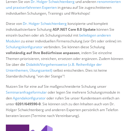
Lernen Sie von
Dr. Holger Schwichtenberg
und anderen
renommierten
Über uns
und praxiserfahrenen Experten
in genau auf Sie zugeschnittenen
individuellen Schulungen, Trainings und Workshops!
Suche
Diese von
Dr. Holger Schwichtenberg
konzipierte und komplett
individualisierbare Schulung
ASP.NET Core 8.0 Update
können Sie
einzeln buchen oder als Schulungsmodul mit
beliebigen anderen
Modulen
zu einer individuellen Firmenschulung (vor Ort oder online) im
Schulungskonfigurator
verbinden. Sie können diese Schulung
vollständig auf Ihre Bedürfnisse anpassen
, indem Sie einzelne
Themen priorisieren, streichen, ersetzen oder ergänzen. Zudem können
Sie über die
Didaktik/Vorgehensweise (z.B. Reihenfolge der
Unterthemen, Übungsanteil)
selbst entscheiden. Dies ist keine
Standardschulung "von der Stange"!
Nutzen Sie für eine auf Sie maßgeschneiderte Schulung unser
Seminaranfrageformular
oder legen Sie mehrere Schulungsmodule in
den
Agendakonfigurator
oder rufen Sie unser Kundenteam einfach an
unter
0201/649590-0
. Sie können sich zu den Inhalten auch von Dr.
Holger Schwichtenberg und anderen Experten persönlich am Telefon
beraten lassen (Termine nach Vereinbarung).