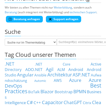
Wir bieten zu allen Themen nicht nur
Weiterbildung
, sondern auch
Beratung
(auch integriert mit Weiterbildung) und
technischen Support
.
Beratung anfragen
Support anfragen
Suche
Tag Cloud unserer Themen
.NET
Active
.NET Core
Agil
ADO.NET
Android
Directory
ALM
Android
Architektur
Angular
ASP.NET
Studio
Ansible
Aufwa
Azure
Azure
AWS
ndsschätzung
Automic
Best
DevOps
Practices
Blazor
BPMN
Busines
Bootstrap
BizTalk
s
C#
Capacitor
ChatGPT
Clea
Intelligence
C++
Citrix