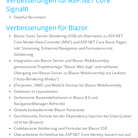
Verbesserungen für ASP.NET Core
SignalR
Stateful Reconnect
Verbesserungen für Blazor
Blazor Static-Server-Rendering (SSR) als Alternative zu ASP.NET
Core Model-View-Controler (MVC) und ASP.NET Core Razor Pages
inkl. Streaming, Enhanced Navigation und Formularen mit
Validierung
Integration von Blazor Server und Blazor WebAssembly:
gemeinsame Projektvorlage "Blazor Web App" und nahtloser
Übergang von Blazor Server zu Blazor WebAssembly zur Laufzeit
("Auto-Rendering-Modus")
JITerpreter, SIMD und WebCIL-Format für Blazor WebAssembly
Sektionen in Layoutseiten
Verbesserte Routendefinitionen in Blazor 8.0 und
NavigationManager.Refresh()
Globale kaskadierende Blazor-Parameter
Geschlüsselte Dienste bei der Dependency Injection bei [inject] (aber
nicht bei @inject)
Codebasierte Validierung und Formular bei Blazor SSR
Überarbeitete Architektur bei ASP.NET Core Identity: basiert nun auf