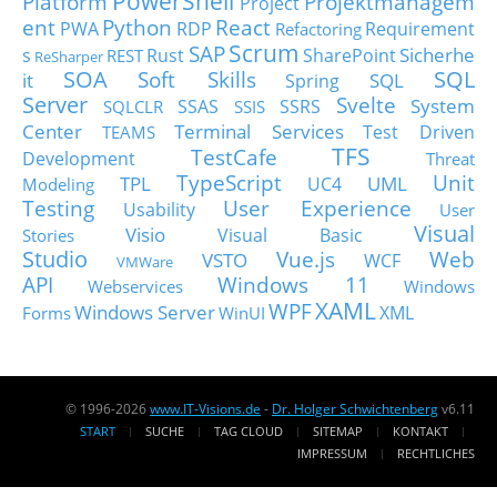
PowerShell
Platform
Projektmanagem
Project
ent
Python
React
PWA
RDP
Requirement
Refactoring
Scrum
SAP
Sicherhe
s
Rust
SharePoint
REST
ReSharper
SOA
SQL
Soft Skills
it
SQL
Spring
Server
Svelte
System
SSAS
SSRS
SQLCLR
SSIS
Center
Terminal Services
Test Driven
TEAMS
TFS
TestCafe
Development
Threat
TypeScript
Unit
TPL
UML
UC4
Modeling
Testing
User Experience
Usability
User
Visual
Visio
Visual Basic
Stories
Studio
Vue.js
Web
VSTO
WCF
VMWare
API
Windows 11
Webservices
Windows
XAML
WPF
Windows Server
XML
Forms
WinUI
© 1996-2026
www.IT-Visions.de
-
Dr. Holger Schwichtenberg
v6.11
START
SUCHE
TAG CLOUD
SITEMAP
KONTAKT
IMPRESSUM
RECHTLICHES