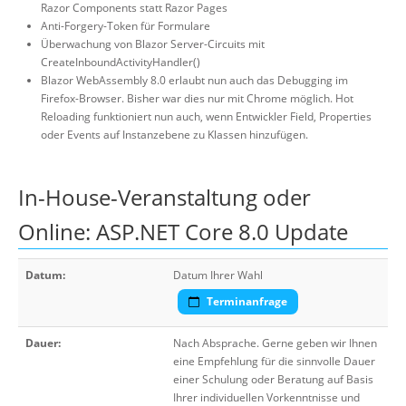
Razor Components statt Razor Pages
Anti-Forgery-Token für Formulare
Überwachung von Blazor Server-Circuits mit
CreateInboundActivityHandler()
Blazor WebAssembly 8.0 erlaubt nun auch das Debugging im
Firefox-Browser. Bisher war dies nur mit Chrome möglich. Hot
Reloading funktioniert nun auch, wenn Entwickler Field, Properties
oder Events auf Instanzebene zu Klassen hinzufügen.
In-House-Veranstaltung oder
Online: ASP.NET Core 8.0 Update
Datum:
Datum Ihrer Wahl
Terminanfrage
Dauer:
Nach Absprache. Gerne geben wir Ihnen
eine Empfehlung für die sinnvolle Dauer
einer Schulung oder Beratung auf Basis
Ihrer individuellen Vorkenntnisse und