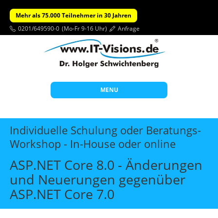
Mehr als 75.000 Teilnehmer in 30 Jahren
0201/649590-0
(Mo-Fr 9-16 Uhr)
Anfrage
MENU
Start
Individuelle Schulung oder Beratungs-
Themen
Workshop - In-House oder online
Beratung
ASP.NET Core 8.0 - Änderungen
Individuelle Schulungen
und Neuerungen gegenüber
ASP.NET Core 7.0
Offene Seminare
Wissen