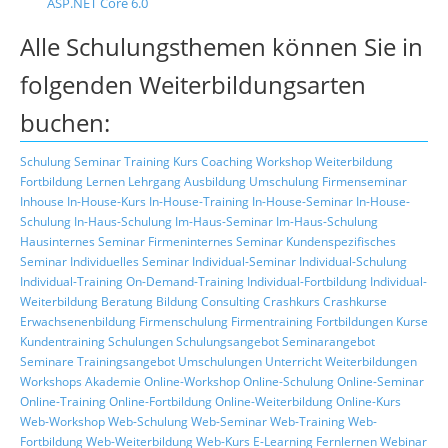
ASP.NET Core 6.0
Alle Schulungsthemen können Sie in
folgenden Weiterbildungsarten
buchen:
Schulung
Seminar
Training
Kurs
Coaching
Workshop
Weiterbildung
Fortbildung
Lernen
Lehrgang
Ausbildung
Umschulung
Firmenseminar
Inhouse
In-House-Kurs
In-House-Training
In-House-Seminar
In-House-
Schulung
In-Haus-Schulung
Im-Haus-Seminar
Im-Haus-Schulung
Hausinternes Seminar
Firmeninternes Seminar
Kundenspezifisches
Seminar
Individuelles Seminar
Individual-Seminar
Individual-Schulung
Individual-Training
On-Demand-Training
Individual-Fortbildung
Individual-
Weiterbildung
Beratung
Bildung
Consulting
Crashkurs
Crashkurse
Erwachsenenbildung
Firmenschulung
Firmentraining
Fortbildungen
Kurse
Kundentraining
Schulungen
Schulungsangebot
Seminarangebot
Seminare
Trainingsangebot
Umschulungen
Unterricht
Weiterbildungen
Workshops
Akademie
Online-Workshop
Online-Schulung
Online-Seminar
Online-Training
Online-Fortbildung
Online-Weiterbildung
Online-Kurs
Web-Workshop
Web-Schulung
Web-Seminar
Web-Training
Web-
Fortbildung
Web-Weiterbildung
Web-Kurs
E-Learning
Fernlernen
Webinar