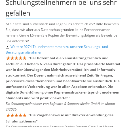
Schulungsteilnehmern bei uns sehr
gefallen
Alle Zitate sind authentisch und liegen uns schriftlich vor! Bitte beachten
Sie, dass wir aber aus Datenschutzgründen keine Personennamen
nennen. Gerne können Sie Kopien der Bewertungsbögen als Beweis bei
uns anfordern!
Weitere 9274 Teilnehmerstimmen zu unseren Schulungs- und
Beratungsmaßnahmen
"
Der Dozent hat die Veranstaltung fachlich und
sachlich auf hohem Niveau durchgeführt. Das präsentierte Material
war in der überwiegenden Mehrheit verständlich und informativ
strukturiert. Der Dozent nahm sich ausreichend Zeit für Fragen,
priorisierte diese thematisch und beantwortete sie ausführlich. Die
umfassende Vorbereitung war in allen Aspekten erkennbar. Die
digitale Durchführung ohne Papierausdrucke entspricht modernen
Standards und wird positiv bewertet.
"
Ein Schulungsteilnehmer von Software & Support Media GmbH im Monat
3/2026
"
Die Vorgehensweise mit direkter Anwendung des
Schulungsthemas
"
Ein Schulungsteilnehmer von Sartorius Stedim Systems GmbH im Monat