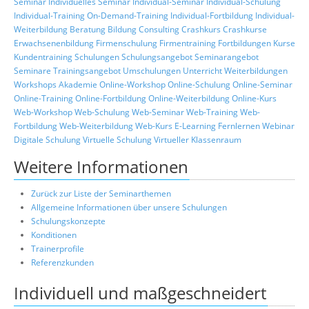
Seminar
Individuelles Seminar
Individual-Seminar
Individual-Schulung
Individual-Training
On-Demand-Training
Individual-Fortbildung
Individual-
Weiterbildung
Beratung
Bildung
Consulting
Crashkurs
Crashkurse
Erwachsenenbildung
Firmenschulung
Firmentraining
Fortbildungen
Kurse
Kundentraining
Schulungen
Schulungsangebot
Seminarangebot
Seminare
Trainingsangebot
Umschulungen
Unterricht
Weiterbildungen
Workshops
Akademie
Online-Workshop
Online-Schulung
Online-Seminar
Online-Training
Online-Fortbildung
Online-Weiterbildung
Online-Kurs
Web-Workshop
Web-Schulung
Web-Seminar
Web-Training
Web-
Fortbildung
Web-Weiterbildung
Web-Kurs
E-Learning
Fernlernen
Webinar
Digitale Schulung
Virtuelle Schulung
Virtueller Klassenraum
Weitere Informationen
Zurück zur Liste der Seminarthemen
Allgemeine Informationen über unsere Schulungen
Schulungskonzepte
Konditionen
Trainerprofile
Referenzkunden
Individuell und maßgeschneidert