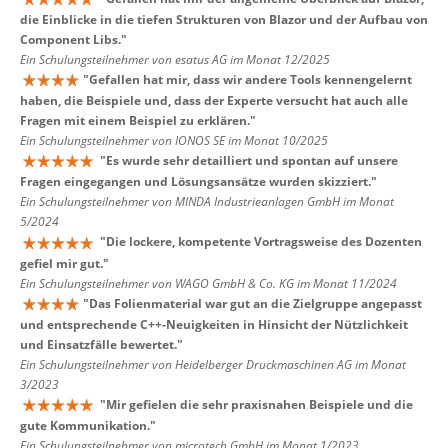
die Einblicke in die tiefen Strukturen von Blazor und der Aufbau von
Component Libs.
"
Ein Schulungsteilnehmer von esatus AG im Monat 12/2025
"
Gefallen hat mir, dass wir andere Tools kennengelernt
haben, die Beispiele und, dass der Experte versucht hat auch alle
Fragen mit einem Beispiel zu erklären.
"
Ein Schulungsteilnehmer von IONOS SE im Monat 10/2025
"
Es wurde sehr detailliert und spontan auf unsere
Fragen eingegangen und Lösungsansätze wurden skizziert.
"
Ein Schulungsteilnehmer von MINDA Industrieanlagen GmbH im Monat
5/2024
"
Die lockere, kompetente Vortragsweise des Dozenten
gefiel mir gut.
"
Ein Schulungsteilnehmer von WAGO GmbH & Co. KG im Monat 11/2024
"
Das Folienmaterial war gut an die Zielgruppe angepasst
und entsprechende C++-Neuigkeiten in Hinsicht der Nützlichkeit
und Einsatzfälle bewertet.
"
Ein Schulungsteilnehmer von Heidelberger Druckmaschinen AG im Monat
3/2023
"
Mir gefielen die sehr praxisnahen Beispiele und die
gute Kommunikation.
"
Ein Schulungsteilnehmer von microtech GmbH im Monat 1/2023