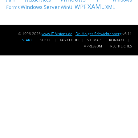
XAML
WPF
Windows Server
XML
Forms
WinUI
© 1996-2026
www.IT-Visions.de
-
Dr. Holger Schwichtenberg
v6.11
START
SUCHE
TAG CLOUD
SITEMAP
KONTAKT
IMPRESSUM
RECHTLICHES