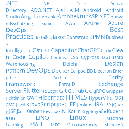
.NET
Active
.NET Core
Agil
ADO.NET
Android
Directory
ALM
Android
Architektur
Angular
ASP.NET
Studio
Ansible
Aufwa
Azure
Azure
AWS
ndsschätzung
Automic
Best
DevOps
Practices
Blazor
BPMN
Busines
Bootstrap
BizTalk
s
C#
Capacitor
ChatGPT
Clea
Intelligence
C++
Citrix
Copilot
n Code
Cypress
CSS
Data
Cordova
Dart
Design
Delphi
Warehousing
DevOps
Pattern
Docker
Eclipse
Electron
EJB
Enter
Entity
prise Architect
Framework
Exchange
EntraID
Flutter
Git
Go
Server
GitHub
gRPC
FSLogix
Gruppen
HTML5
Hibernate
IIS
J
GWT
HyperV
iOS
richtlinien
JavaScript
ava
JEE
JIRA
JDBC
Jenkins
JPA
JavaFX
jQuer
JSP
KI
JSF
Kanban
Kotlin
Kubern
y
Keycloak
Kryptografie
Linux
LINQ
etes
Machine
MAUI
Microservices
Learning
MFC
Microsoft