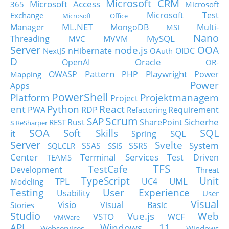
Microsoft CRM
Microsoft Access
365
Microsoft
Microsoft Test
Exchange
Microsoft Office
ML.NET
Manager
MongoDB
Multi-
MSI
Nano
MySQL
Threading
MVVM
MVC
Server
node.js
OOA
nHibernate
OIDC
NextJS
OAuth
D
Oracle
OpenAI
OR-
Pattern
Playwright
OWASP
PHP
Power
Mapping
Power
Apps
PowerShell
Platform
Projektmanagem
Project
ent
Python
React
PWA
RDP
Requirement
Refactoring
Scrum
SAP
Sicherhe
s
Rust
SharePoint
REST
ReSharper
SOA
SQL
Soft Skills
it
SQL
Spring
Server
Svelte
System
SSAS
SSRS
SQLCLR
SSIS
Center
Terminal Services
Test Driven
TEAMS
TFS
TestCafe
Development
Threat
TypeScript
Unit
TPL
UML
UC4
Modeling
Testing
User Experience
Usability
User
Visual
Visio
Visual Basic
Stories
Studio
Vue.js
Web
VSTO
WCF
VMWare
API
Windows 11
Webservices
Windows