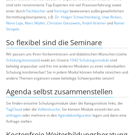
sind sehr renommierte Top-Experten mit viel Praxixserfahrung sowie
einer durch
Fachbücher
und
Vorträge
bewiesenen außergewöhnlichen
Vermittlungskompetenz, z.B.
Dr. Holger Schwichtenberg
,
Uwe Ricken
,
Neno Loje
,
Marc Müller
,
Christian Giesswein
,
André Krämer
und
Rainer
Stropek
.
So flexibel sind die Seminare
Wir passen uns Ihren Vorkenntnissen und didaktischen Wünschen (siehe
Schulungskonzepte
) exakt an: Unsere
1042 Schulungsmodule
sind
beliebig anpassbar und frei mit anderen Modulen zu einer individuellen
Schulung kombinierbar! Sie in jedem Modul können Inhalte streichen und
andere Themen ergänzen sowie beliebige Schwerpunkte setzen!
Agenda selbst zusammenstellen
Sie finden einzelne Schulungsmodule über die Kategorieliste links, die
TagCloud
oder die
Volltextsuche
. Sie können Module einzeln bei uns
anfragen
oder mehrere in den
Agendakonfigurator
legen und dann eine
Anfrage stellen.
Kostenfreie Weiterbildungsberatung