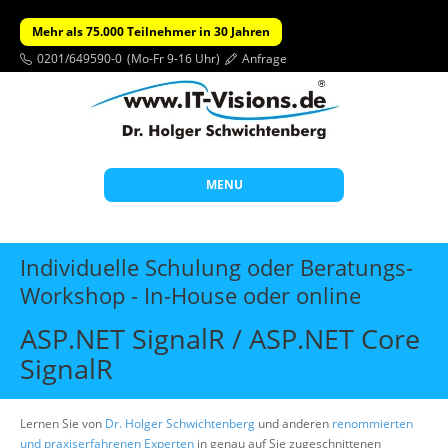
Mehr als 75.000 Teilnehmer in 30 Jahren
0201/649590-0
(Mo-Fr 9-16 Uhr)
Anfrage
MENU
Start
Individuelle Schulung oder Beratungs-
Themen
Workshop - In-House oder online
Beratung
ASP.NET SignalR / ASP.NET Core
Individuelle Schulungen
SignalR
Offene Seminare
Lernen Sie von
Dr. Holger Schwichtenberg
und anderen
renommierten
Wissen
und praxiserfahrenen Experten
in genau auf Sie zugeschnittenen