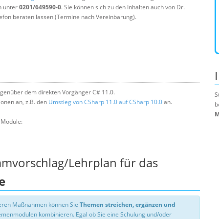
n unter
0201/649590-0
. Sie können sich zu den Inhalten auch von Dr.
efon beraten lassen (Termine nach Vereinbarung).
egenüber dem direkten Vorgänger C# 11.0.
S
ionen an, z.B. den
Umstieg von CSharp 11.0 auf CSharp 10.0
an.
b
M
e Module:
mmvorschlag/Lehrplan für das
e
nseren Maßnahmen können Sie
Themen streichen, ergänzen und
hemenmodulen kombinieren. Egal ob Sie eine Schulung und/oder