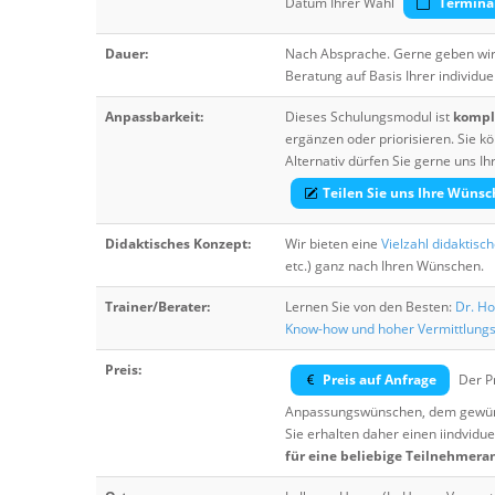
Datum Ihrer Wahl
Termina
Dauer:
Nach Absprache. Gerne geben wir 
Beratung auf Basis Ihrer individue
Anpassbarkeit:
Dieses Schulungsmodul ist
komple
ergänzen oder priorisieren. Sie
Alternativ dürfen Sie gerne uns 
Teilen Sie uns Ihre Wünsc
Didaktisches Konzept:
Wir bieten eine
Vielzahl didaktisc
etc.) ganz nach Ihren Wünschen.
Trainer/Berater:
Lernen Sie von den Besten:
Dr. Ho
Know-how und hoher Vermittlung
Preis:
Preis auf Anfrage
Der Pr
Anpassungswünschen, dem gewüns
Sie erhalten daher einen iindvidue
für eine beliebige Teilnehmera