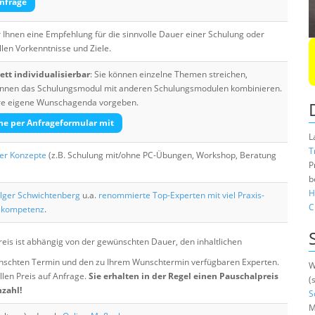
nfrage
Ihnen eine Empfehlung für die sinnvolle Dauer einer Schulung oder
llen Vorkenntnisse und Ziele.
tt individualisierbar
: Sie können einzelne Themen streichen,
 können das Schulungsmodul mit anderen Schulungsmodulen kombinieren.
Ihre eigene Wunschagenda vorgeben.
he per Anfrageformular mit
L
T
her Konzepte
(z.B. Schulung mit/ohne PC-Übungen, Workshop, Beratung
P
b
H
lger Schwichtenberg
u.a.
renommierte Top-Experten mit viel Praxis-
C
skompetenz
.
eis ist abhängig von der gewünschten Dauer, den inhaltlichen
chten Termin und den zu Ihrem Wunschtermin verfügbaren Experten.
W
llen Preis auf Anfrage.
Sie erhalten in der Regel einen Pauschalpreis
(
nzahl!
S
M