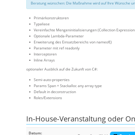
Beratung wünschen: Die Maßnahme wird auf Ihre Wünsche un
Primärkonstruktoren
Typaliase
Vereinfachte Mengeninitialisierungen (Collection Expressions 
Optionale Lambda-Parameter
Erweiterung des Einsatzbereichs von nameof()
Parameter mit ref readonly
Interceptoren
Inline Arrays
optionaler Ausblick auf die Zukunft von C#:
Semi-auto-properties
Params Span
+ Stackalloc any array type
Default in deconstruction
Roles/Extensions
In-House-Veranstaltung oder On
Datum: