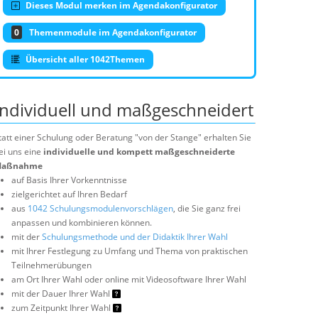
Dieses Modul merken im Agendakonfigurator
0
Themenmodule im Agendakonfigurator
Übersicht aller 1042Themen
Individuell und maßgeschneidert
tatt einer Schulung oder Beratung "von der Stange" erhalten Sie
ei uns eine
individuelle und kompett maßgeschneiderte
aßnahme
auf Basis Ihrer Vorkenntnisse
zielgerichtet auf Ihren Bedarf
aus
1042 Schulungsmodulenvorschlägen
, die Sie ganz frei
anpassen und kombinieren können.
mit der
Schulungsmethode und der Didaktik Ihrer Wahl
mit Ihrer Festlegung zu Umfang und Thema von praktischen
Teilnehmerübungen
am Ort Ihrer Wahl oder online mit Videosoftware Ihrer Wahl
mit der Dauer Ihrer Wahl
zum Zeitpunkt Ihrer Wahl