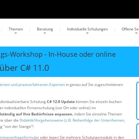
Themen
Beratung
Individuelle Schulungen
Offene S
ngs-Workshop - In-House oder online
über C# 11.0
erten und praxiserfahrenen Experten
in genau auf Sie zugeschnittenen
ndividualisierbare Schulung
C# 12.0 Update
können Sie einzeln buchen
er individuellen Firmenschulung (vor Ort oder online) im
lständig auf Ihre Bedürfnisse anpassen
, indem Sie einzelne Themen
ie über die
Didaktik/Vorgehensweise (z.B. Reihenfolge der Unterthemen,
ng "von der Stange"!
minaranfrageformular
oder legen Sie mehrere Schulungsmodule in den