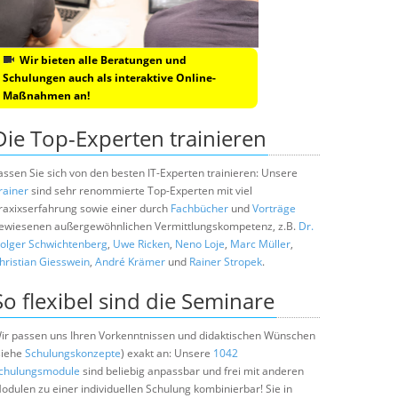
Wir bieten alle Beratungen und
Schulungen auch als interaktive Online-
Maßnahmen an!
Die Top-Experten trainieren
assen Sie sich von den besten IT-Experten trainieren: Unsere
rainer
sind sehr renommierte Top-Experten mit viel
raxixserfahrung sowie einer durch
Fachbücher
und
Vorträge
ewiesenen außergewöhnlichen Vermittlungskompetenz, z.B.
Dr.
olger Schwichtenberg
,
Uwe Ricken
,
Neno Loje
,
Marc Müller
,
hristian Giesswein
,
André Krämer
und
Rainer Stropek
.
So flexibel sind die Seminare
ir passen uns Ihren Vorkenntnissen und didaktischen Wünschen
siehe
Schulungskonzepte
) exakt an: Unsere
1042
chulungsmodule
sind beliebig anpassbar und frei mit anderen
odulen zu einer individuellen Schulung kombinierbar! Sie in