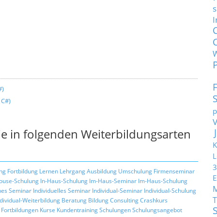
s
I
#)
 C#)
p
e in folgenden Weiterbildungsarten
K
L
3
ng
Fortbildung
Lernen
Lehrgang
Ausbildung
Umschulung
Firmenseminar
E
ouse-Schulung
In-Haus-Schulung
Im-Haus-Seminar
Im-Haus-Schulung
hes Seminar
Individuelles Seminar
Individual-Seminar
Individual-Schulung
T
ndividual-Weiterbildung
Beratung
Bildung
Consulting
Crashkurs
Fortbildungen
Kurse
Kundentraining
Schulungen
Schulungsangebot