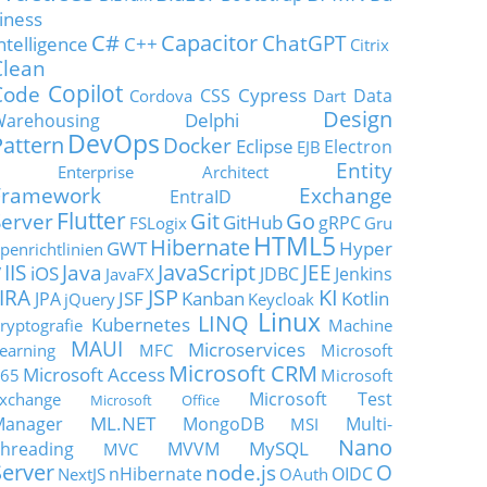
iness
C#
Capacitor
ChatGPT
ntelligence
C++
Citrix
Clean
Copilot
Code
Cypress
CSS
Data
Cordova
Dart
Design
Delphi
Warehousing
DevOps
Pattern
Docker
Eclipse
Electron
EJB
Entity
Enterprise Architect
Framework
Exchange
EntraID
Flutter
Git
Go
Server
GitHub
gRPC
FSLogix
Gru
HTML5
Hibernate
GWT
Hyper
penrichtlinien
JavaScript
IIS
Java
JEE
V
iOS
JDBC
Jenkins
JavaFX
JSP
KI
JIRA
JSF
Kanban
Kotlin
JPA
jQuery
Keycloak
Linux
LINQ
Kubernetes
ryptografie
Machine
MAUI
Microservices
earning
MFC
Microsoft
Microsoft CRM
Microsoft Access
65
Microsoft
Microsoft Test
xchange
Microsoft Office
ML.NET
Manager
MongoDB
Multi-
MSI
Nano
MySQL
hreading
MVVM
MVC
Server
node.js
O
nHibernate
OIDC
NextJS
OAuth