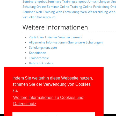
Seminarangebot
Seminare
Trainingsangebot
Umschulungen
Unt
Schulung
Online-Seminar
Online-Training
Online-Fortbildung
Onl
Seminar
Web-Training
Web-Fortbildung
Web-Weiterbildung
Web-
Virtueller Klassenraum
Weitere Informationen
Zurück zur Liste der Seminarthemen
Allgemeine Informationen über unsere Schulungen
Schulungskonzepte
Konditionen
Trainerprofile
Referenzkunden
Indem Sie weiterhin diese Webseite nutzen,
stimmen Sie der Verwendung von Cookies
zu.
Weitere Informationen zu Cookies und
Datenschutz