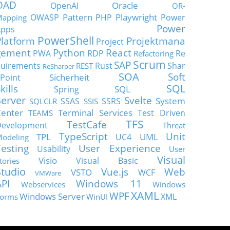
OAD
Oracle
OpenAI
OR-
Pattern
Playwright
OWASP
PHP
Power
apping
Power
Apps
PowerShell
Platform
Projektmana
Project
gement
Python
React
PWA
RDP
Re
Refactoring
Scrum
SAP
uirements
Rust
Shar
REST
ReSharper
SOA
Soft
Sicherheit
Point
SQL
kills
SQL
Spring
Server
Svelte
System
SSAS
SSRS
SQLCLR
SSIS
enter
Terminal Services
Test Driven
TEAMS
TFS
TestCafe
Development
Threat
TypeScript
Unit
TPL
UML
UC4
odeling
Testing
User Experience
Usability
User
Visual
Visio
Visual Basic
tories
Studio
Vue.js
Web
VSTO
WCF
VMWare
API
Windows 11
Webservices
Windows
XAML
WPF
Windows Server
XML
orms
WinUI