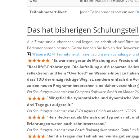
Ort:
In Ihrem Hause (In-House-Veranst
Teilnahmezertifikat:
Jeder Teilnehmer erhält ein von
Dr
Das hat bisherigen Schulungstei
Alle Zitate sind authentisch und liegen uns schriftlich vor! Bitt
Personennamen nennen. Gerne können Sie Kopien der Bewertung
Weitere 9274 Teilnehmerstimmen zu unseren Schulungs- u
"
Es war eine gesunde Mischung aus Praxis und 
"Real life"-Erfahrungen. Die Aufteilung auf 6 separate Halbt
reflektieren und kein "Overload" an Wissens-Input zu haben. 
dass TDD der einzig richtige Weg ist, sondern einfach die Vo
zu den neuen Programmiersprachen sind daher verzeihbar ;
Ein Schulungsteilnehmer von Compass Software GmbH im Monat 2
"
Mir gefiel die sympathische und dynamische Vort
drei Tage gut aufgeteilt.
"
Ein Schulungsteilnehmer von IT-Designers GmbH im Monat 1/2026
"
Herr Hecker ist als Mensch und Typ sehr nett un
Erfahrungen waren auch sehr interessant.
"
Ein Schulungsteilnehmer von Bosch Building Automation GmbH im 
"
Auf die Fragen der Teilnehmer wurde gut eingeg