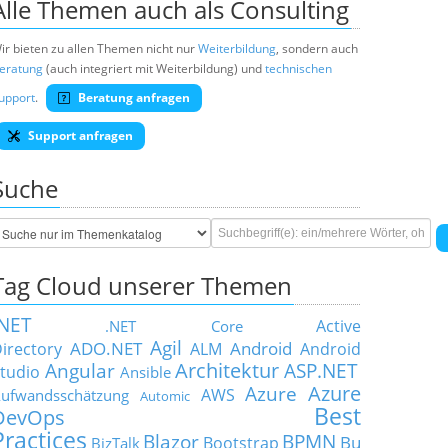
Alle Themen auch als Consulting
ir bieten zu allen Themen nicht nur
Weiterbildung
, sondern auch
eratung
(auch integriert mit Weiterbildung) und
technischen
upport
.
Beratung anfragen
Support anfragen
Suche
Tag Cloud unserer Themen
.NET
Active
.NET Core
Agil
ADO.NET
Android
irectory
ALM
Android
Architektur
Angular
ASP.NET
tudio
Ansible
Azure
Azure
AWS
ufwandsschätzung
Automic
Best
DevOps
Practices
Blazor
BPMN
Bu
Bootstrap
BizTalk