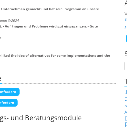
rem Unternehmen gemacht und hat sein Programm an unsere
W
B
Monat 3/2024
. - Auf Fragen und Probleme wird gut eingegangen. - Gute
S
4
o liked the idea of alternatives for some implementations and the
e
anfordern
D
nfordern
S
A
ngs- und Beratungsmodule