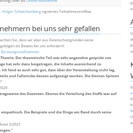
altung) oder als
Online-Maßnahme
j
e
. Holger Schwichtenberg
signiertes Teilnahmezertifikat.
lnehmern bei uns sehr gefallen
S
d
e beachten Sie, dass wir aber aus Datenschutzgründen keine
b
sbögen als Beweis bei uns anfordern!
u
nd Beratungsmaßnahmen
Theorie. Der theoretische Teil war sehr angenehm gespickt von
age hat sehr dazu beigetragen, die Inhalte ausreichend zu
Ich fand es auch sehr gut, dass über der Veranstaltung nicht lag,
rteile und Fallstricke dessen aufgezeigt wurden. Die kleinen Spitzen
)
"
G
/2026
m
ragsweise des Dozenten. Ebenso die Verteilung des Stoffs war auf
V
f
W
d empathisch. Die Beispiele und die Dinge am Rand durch seine
U
a
Monat 3/2025
angen.
"