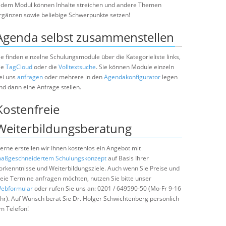
edem Modul können Inhalte streichen und andere Themen
rgänzen sowie beliebige Schwerpunkte setzen!
Agenda selbst zusammenstellen
ie finden einzelne Schulungsmodule über die Kategorieliste links,
ie
TagCloud
oder die
Volltextsuche
. Sie können Module einzeln
ei uns
anfragen
oder mehrere in den
Agendakonfigurator
legen
nd dann eine Anfrage stellen.
Kostenfreie
Weiterbildungsberatung
erne erstellen wir Ihnen kostenlos ein Angebot mit
aßgeschneidertem Schulungskonzept
auf Basis Ihrer
orkenntnisse und Weiterbildungsziele. Auch wenn Sie Preise und
reie Termine anfragen möchten, nutzen Sie bitte unser
ebformular
oder rufen Sie uns an: 0201 / 649590-50 (Mo-Fr 9-16
hr). Auf Wunsch berät Sie Dr. Holger Schwichtenberg persönlich
m Telefon!