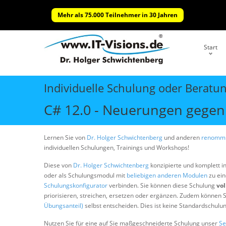
Mehr als 75.000 Teilnehmer in 30 Jahren
Start
Individuelle Schulung oder Beratu
C# 12.0 - Neuerungen gegen
Lernen Sie von
Dr. Holger Schwichtenberg
und anderen
renommi
individuellen Schulungen, Trainings und Workshops!
Diese von
Dr. Holger Schwichtenberg
konzipierte und komplett i
oder als Schulungsmodul mit
beliebigen anderen Modulen
zu ein
Schulungskonfigurator
verbinden. Sie können diese Schulung
vol
priorisieren, streichen, ersetzen oder ergänzen. Zudem können S
Übungsanteil)
selbst entscheiden. Dies ist keine Standardschulu
Nutzen Sie für eine auf Sie maßgeschneiderte Schulung unser
Se