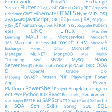
Framework
Exchange
EntraID
Flutter
Git
Go
Server
GitHub
gRPC
FSLogix
Gruppen
HTML5
Hibernate
IIS
J
GWT
HyperV
iOS
richtlinien
JavaScript
ava
JEE
JIRA
JDBC
Jenkins
JPA
JavaFX
jQuer
JSP
KI
JSF
Kanban
Kotlin
Kubern
y
Keycloak
Kryptografie
Linux
LINQ
etes
Machine
MAUI
Microservices
Learning
MFC
Microsoft
Microsoft CRM
Microsoft Access
365
Microsoft
Microsoft Test
Exchange
Microsoft Office
ML.NET
Manager
MongoDB
Multi-
MSI
Nano
MySQL
Threading
MVVM
MVC
Server
node.js
OOA
nHibernate
OIDC
NextJS
OAuth
D
Oracle
OpenAI
OR-
Pattern
Playwright
OWASP
PHP
Power
Mapping
Power
Apps
PowerShell
Platform
Projektmanagem
Project
ent
Python
React
PWA
RDP
Requirement
Refactoring
Scrum
SAP
Sicherhe
s
Rust
SharePoint
REST
ReSharper
SOA
SQL
Soft Skills
it
SQL
Spring
Server
Svelte
System