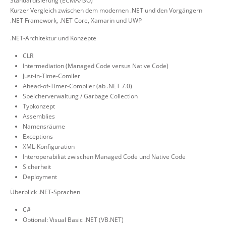
Standardisierung (ECMA/ISO)
Kurzer Vergleich zwischen dem modernen .NET und den Vorgängern
.NET Framework, .NET Core, Xamarin und UWP
.NET-Architektur und Konzepte
CLR
Intermediation (Managed Code versus Native Code)
Just-in-Time-Comiler
Ahead-of-Timer-Compiler (ab .NET 7.0)
Speicherverwaltung / Garbage Collection
Typkonzept
Assemblies
Namensräume
Exceptions
XML-Konfiguration
Interoperabiliät zwischen Managed Code und Native Code
Sicherheit
Deployment
Überblick .NET-Sprachen
C#
Optional: Visual Basic .NET (VB.NET)