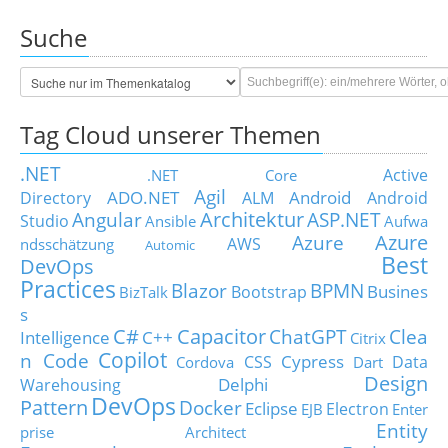
Suche
Tag Cloud unserer Themen
.NET
Active
.NET Core
Agil
ADO.NET
Android
Directory
ALM
Android
Architektur
Angular
ASP.NET
Studio
Ansible
Aufwa
Azure
Azure
AWS
ndsschätzung
Automic
Best
DevOps
Practices
Blazor
BPMN
Busines
Bootstrap
BizTalk
s
C#
Capacitor
ChatGPT
Clea
Intelligence
C++
Citrix
Copilot
n Code
Cypress
CSS
Data
Cordova
Dart
Design
Delphi
Warehousing
DevOps
Pattern
Docker
Eclipse
Electron
EJB
Enter
Entity
prise Architect