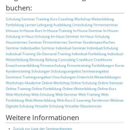
buchen:
Schulung
Seminar
Training
Kurs
Coaching
Workshop
Weiterbildung
Fortbildung
Lernen
Lehrgang
Ausbildung
Umschulung
Firmenseminar
Inhouse
In-House-Kurs
In-House-Training
In-House-Seminar
In-House-
Schulung
In-Haus-Schulung
Im-Haus-Seminar
Im-Haus-Schulung
Hausinternes Seminar
Firmeninternes Seminar
Kundenspezifisches
Seminar
Individuelles Seminar
Individual-Seminar
Individual-Schulung
Individual-Training
On-Demand-Training
Individual-Fortbildung
Individual-
Weiterbildung
Beratung
Bildung
Consulting
Crashkurs
Crashkurse
Erwachsenenbildung
Firmenschulung
Firmentraining
Fortbildungen
Kurse
Kundentraining
Schulungen
Schulungsangebot
Seminarangebot
Seminare
Trainingsangebot
Umschulungen
Unterricht
Weiterbildungen
Workshops
Akademie
Online-Workshop
Online-Schulung
Online-Seminar
Online-Training
Online-Fortbildung
Online-Weiterbildung
Online-Kurs
Web-Workshop
Web-Schulung
Web-Seminar
Web-Training
Web-
Fortbildung
Web-Weiterbildung
Web-Kurs
E-Learning
Fernlernen
Webinar
Digitale Schulung
Virtuelle Schulung
Virtueller Klassenraum
Weitere Informationen
Zurück zur Liste der Seminarthemen