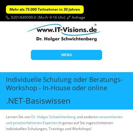
Mehr als 75.000 Teilnehmer in 30 Jahren
0201/649590-0
(Mo-Fr 9-16 Uhr)
Anfrage
MENU
Start
Individuelle Schulung oder Beratungs-
Themen
Workshop - In-House oder online
Beratung
.NET-Basiswissen
Individuelle Schulungen
Offene Seminare
Lernen Sie von
Dr. Holger Schwichtenberg
und anderen
renommierten
und praxiserfahrenen Experten
in genau auf Sie zugeschnittenen
Wissen
individuellen Schulungen, Trainings und Workshops!