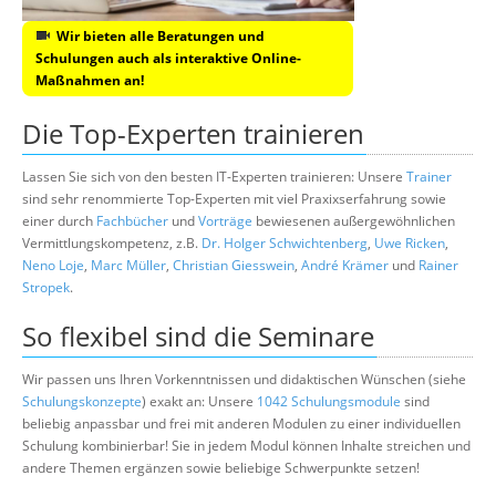
Wir bieten alle Beratungen und
Schulungen auch als interaktive Online-
Maßnahmen an!
Die Top-Experten trainieren
Lassen Sie sich von den besten IT-Experten trainieren: Unsere
Trainer
sind sehr renommierte Top-Experten mit viel Praxixserfahrung sowie
einer durch
Fachbücher
und
Vorträge
bewiesenen außergewöhnlichen
Vermittlungskompetenz, z.B.
Dr. Holger Schwichtenberg
,
Uwe Ricken
,
Neno Loje
,
Marc Müller
,
Christian Giesswein
,
André Krämer
und
Rainer
Stropek
.
So flexibel sind die Seminare
Wir passen uns Ihren Vorkenntnissen und didaktischen Wünschen (siehe
Schulungskonzepte
) exakt an: Unsere
1042 Schulungsmodule
sind
beliebig anpassbar und frei mit anderen Modulen zu einer individuellen
Schulung kombinierbar! Sie in jedem Modul können Inhalte streichen und
andere Themen ergänzen sowie beliebige Schwerpunkte setzen!