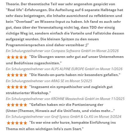
Theorie. Der theoretische Teil war sehr angenehm gespickt von
"Real life"-Erfahrungen. Die Aufteilung auf 6 separate Halbtage hat
sehr dazu beigetragen, die Inhalte ausreichend zu reflektieren und
kein "Overload" an Wissens-Input zu haben. Ich fand es auch sehr
gut, dass über der Veranstaltung nicht lag, dass TDD der einzig
richtige Weg ist, sondern einfach die Vorteile und Fallstricke dessen
aufgezeigt wurden. Die kleinen Spitzen zu den neuen
Programmiersprachen sind daher verzeihbar ;)
"
Ein Schulungsteilnehmer von Compass Software GmbH im Monat 2/2026
"
Die Übungen waren sehr gut auf unser Unternehmen
und Bedüfnisse zugeschnitten.
"
Ein Schulungsteilnehmer von ALPS ALPINE EUROPE GmbH im Monat 1/2026
"
Die Hands-on-parts haben mir besonders gefallen.
"
Ein Schulungsteilnehmer von ARAG SE im Monat 5/2025
"
Insgesamt ein sympathischer und zugleich gut
strukturierter Workshop.
"
Ein Schulungsteilnehmer von KROHNE Messtechnik GmbH im Monat 11/2025
"
Gefallen haben mir die Portionierung der
(Unter-)Themen, Hinweis auf die UnitTests, und vieles mehr…
"
Ein Schulungsteilnehmer von Graf-Syteco GmbH & Co.KG im Monat 3/2024
"
Es war eine sehr kurze, kompakte Einführung ins
Thema mit allen wichtigen Info's zum Start.
"