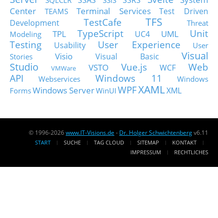
SSAS
SSRS
SQLCLR
SSIS
Center
Terminal Services
Test Driven
TEAMS
TFS
TestCafe
Development
Threat
TypeScript
Unit
TPL
UML
UC4
Modeling
Testing
User Experience
Usability
User
Visual
Visio
Visual Basic
Stories
Studio
Vue.js
Web
VSTO
WCF
VMWare
API
Windows 11
Webservices
Windows
XAML
WPF
Windows Server
XML
Forms
WinUI
© 1996-2026
www.IT-Visions.de
-
Dr. Holger Schwichtenberg
v6.11
START
SUCHE
TAG CLOUD
SITEMAP
KONTAKT
IMPRESSUM
RECHTLICHES