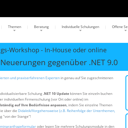
Themen
Beratung
Individuelle Schulungen
Offene S
ngs-Workshop - In-House oder online
 Neuerungen gegenüber .NET 9.0
erten und praxiserfahrenen Experten
in genau auf Sie zugeschnittenen
ndividualisierbare Schulung
.NET 10 Update
können Sie einzeln buchen
er individuellen Firmenschulung (vor Ort oder online) im
lständig auf Ihre Bedürfnisse anpassen
, indem Sie einzelne Themen
ie über die
Didaktik/Vorgehensweise (z.B. Reihenfolge der Unterthemen,
ng "von der Stange"!
minaranfrageformular
oder legen Sie mehrere Schulungsmodule in den