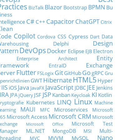
Practices
Blazor
BPMN
Bu
Bootstrap
BizTalk
iness
C#
Capacitor
ChatGPT
ntelligence
C++
Citrix
Clean
Copilot
Code
Cypress
CSS
Data
Cordova
Dart
Design
Delphi
Warehousing
DevOps
Pattern
Docker
Eclipse
Electron
EJB
Entity
Enterprise Architect
Framework
Exchange
EntraID
Flutter
Git
Go
Server
GitHub
gRPC
FSLogix
Gru
HTML5
Hibernate
GWT
Hyper
penrichtlinien
JavaScript
IIS
Java
JEE
V
iOS
JDBC
Jenkins
JavaFX
JSP
KI
JIRA
JSF
Kanban
Kotlin
JPA
jQuery
Keycloak
Linux
LINQ
Kubernetes
ryptografie
Machine
MAUI
Microservices
earning
MFC
Microsoft
Microsoft CRM
Microsoft Access
65
Microsoft
Microsoft Test
xchange
Microsoft Office
ML.NET
Manager
MongoDB
Multi-
MSI
Nano
MySQL
hreading
MVVM
MVC