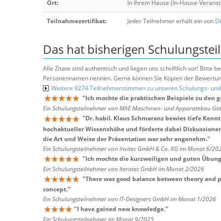
Ort:
In Ihrem Hause (In-House-Veranst
Teilnahmezertifikat:
Jeder Teilnehmer erhält ein von
Dr
Das hat bisherigen Schulungstei
Alle Zitate sind authentisch und liegen uns schriftlich vor! Bitt
Personennamen nennen. Gerne können Sie Kopien der Bewertung
Weitere 9274 Teilnehmerstimmen zu unseren Schulungs- u
"
Ich mochte die praktischen Beispiele zu den 
Ein Schulungsteilnehmer von MAE Maschinen- und Apparatebau G
"
Dr. habil. Klaus Schmaranz bewies tiefe Kenn
hochaktueller Wissenshöhe und förderte dabei Diskussionen. 
die Art und Weise der Präsentation war sehr angenehm.
"
Ein Schulungsteilnehmer von Invitec GmbH & Co. KG im Monat 6/20
"
Ich mochte die kurzweiligen und guten Übun
Ein Schulungsteilnehmer von Iteratec GmbH im Monat 2/2026
"
There was good balance between theory and pr
concept.
"
Ein Schulungsteilnehmer von IT-Designers GmbH im Monat 1/2026
"
I have gained new knowledge.
"
Ein Schulungsteilnehmer im Monat 9/2025