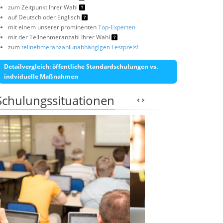
zum Zeitpunkt Ihrer Wahl
auf Deutsch oder Englisch
mit einem unserer prominenten
Top-Experten
mit der Teilnehmeranzahl Ihrer Wahl
zum
teilnehmeranzahlunabhängigen Festpreis!
Detailvergleich: öffentliche Standardschulungen vs.
indviduelle Maßnahmen
Schulungssituationen