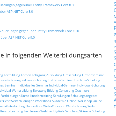
Neuerungen gegenüber Entity Framework Core 8.0
ber ASP.NET Core 8.0
M
d Neuerungen gegenüber Entity Framework Core 10.0
über ASP.NET Core 9.0
q
e
S
e in folgenden Weiterbildungsarten
C
ng
Fortbildung
Lernen
Lehrgang
Ausbildung
Umschulung
Firmenseminar
M
ouse-Schulung
In-Haus-Schulung
Im-Haus-Seminar
Im-Haus-Schulung
hes Seminar
Individuelles Seminar
Individual-Seminar
Individual-Schulung
S
ndividual-Weiterbildung
Beratung
Bildung
Consulting
Crashkurs
Fortbildungen
Kurse
Kundentraining
Schulungen
Schulungsangebot
erricht
Weiterbildungen
Workshops
Akademie
Online-Workshop
Online-
ine-Weiterbildung
Online-Kurs
Web-Workshop
Web-Schulung
Web-
F
Kurs
E-Learning
Fernlernen
Webinar
Digitale Schulung
Virtuelle Schulung