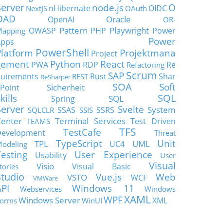
Server
node.js
O
nHibernate
OIDC
NextJS
OAuth
OAD
Oracle
OpenAI
OR-
Pattern
Playwright
OWASP
PHP
Power
apping
Power
Apps
PowerShell
Platform
Projektmana
Project
gement
Python
React
PWA
RDP
Re
Refactoring
Scrum
SAP
uirements
Rust
Shar
REST
ReSharper
SOA
Soft
Sicherheit
Point
SQL
kills
SQL
Spring
Server
Svelte
System
SSAS
SSRS
SQLCLR
SSIS
enter
Terminal Services
Test Driven
TEAMS
TFS
TestCafe
Development
Threat
TypeScript
Unit
TPL
UML
UC4
odeling
Testing
User Experience
Usability
User
Visual
Visio
Visual Basic
tories
Studio
Vue.js
Web
VSTO
WCF
VMWare
API
Windows 11
Webservices
Windows
XAML
WPF
Windows Server
XML
orms
WinUI