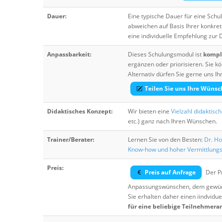
Dauer:
Eine typische Dauer für eine Sch
abweichen auf Basis Ihrer konkre
eine individuelle Empfehlung zur
Anpassbarkeit:
Dieses Schulungsmodul ist
komple
ergänzen oder priorisieren. Sie
Alternativ dürfen Sie gerne uns 
Teilen Sie uns Ihre Wünsc
Didaktisches Konzept:
Wir bieten eine
Vielzahl didaktisc
etc.) ganz nach Ihren Wünschen.
Trainer/Berater:
Lernen Sie von den Besten:
Dr. Ho
Know-how und hoher Vermittlung
Preis:
Preis auf Anfrage
Der Pr
Anpassungswünschen, dem gewüns
Sie erhalten daher einen iindvidue
für eine beliebige Teilnehmera