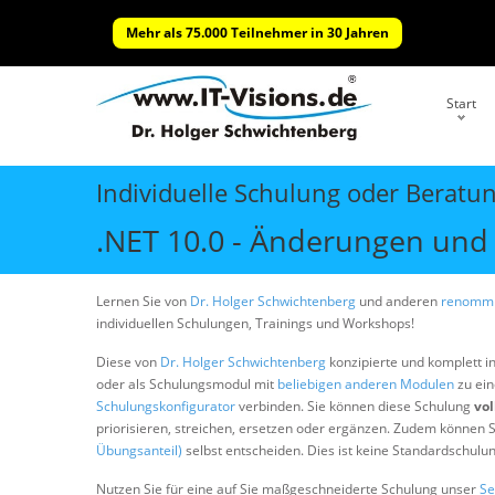
Mehr als 75.000 Teilnehmer in 30 Jahren
Start
Individuelle Schulung oder Beratu
.NET 10.0 - Änderungen und
Lernen Sie von
Dr. Holger Schwichtenberg
und anderen
renommi
individuellen Schulungen, Trainings und Workshops!
Diese von
Dr. Holger Schwichtenberg
konzipierte und komplett i
oder als Schulungsmodul mit
beliebigen anderen Modulen
zu ein
Schulungskonfigurator
verbinden. Sie können diese Schulung
vol
priorisieren, streichen, ersetzen oder ergänzen. Zudem können S
Übungsanteil)
selbst entscheiden. Dies ist keine Standardschulu
Nutzen Sie für eine auf Sie maßgeschneiderte Schulung unser
Se