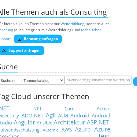
Alle Themen auch als Consulting
ir bieten zu allen Themen nicht nur
Weiterbildung
, sondern auch
eratung
(auch integriert mit Weiterbildung) und
technischen
upport
.
Beratung anfragen
Support anfragen
Suche
Tag Cloud unserer Themen
.NET
Active
.NET Core
Agil
ADO.NET
Android
irectory
ALM
Android
Architektur
Angular
ASP.NET
tudio
Ansible
Azure
Azure
AWS
ufwandsschätzung
Automic
Best
DevOps