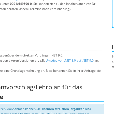
n unter
0201/649590-0
. Sie können sich zu den Inhalten auch von Dr.
efon beraten lassen (Termine nach Vereinbarung).
gegenüber dem direkten Vorgänger .NET 9.0.
S
 von älteren Versionen an, z.B.
Umstieg von .NET 8.0 auf .NET 9.0
an.
b
M
ne eine Grundlagenschulung an. Bitte benennen Sie in Ihrer Anfrage die
mmvorschlag/Lehrplan für das
te
nseren Maßnahmen können Sie
Themen streichen, ergänzen und
hemenmodulen kombinieren. Egal ob Sie eine Schulung und/oder