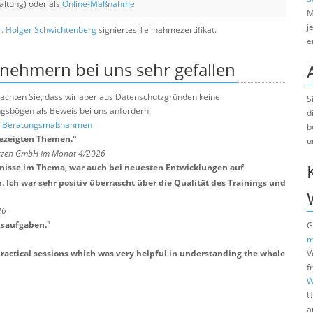
altung) oder als
Online-Maßnahme
M
j
. Holger Schwichtenberg
signiertes Teilnahmezertifikat.
e
lnehmern bei uns sehr gefallen
e beachten Sie, dass wir aber aus Datenschutzgründen keine
S
sbögen als Beweis bei uns anfordern!
d
nd Beratungsmaßnahmen
b
gezeigten Themen.
"
u
ötzen GmbH im Monat 4/2026
tnisse im Thema, war auch bei neuesten Entwicklungen auf
Ich war sehr positiv überrascht über die Qualität des Trainings und
26
gsaufgaben.
"
G
m
actical sessions which was very helpful in understanding the whole
V
f
W
U
a