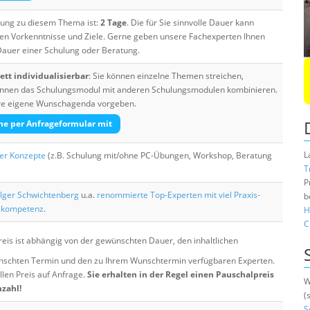
ulung zu diesem Thema ist:
2 Tage
. Die für Sie sinnvolle Dauer kann
ten Vorkenntnisse und Ziele. Gerne geben unsere Fachexperten Ihnen
 Dauer einer Schulung oder Beratung.
tt individualisierbar
: Sie können einzelne Themen streichen,
 können das Schulungsmodul mit anderen Schulungsmodulen kombinieren.
Ihre eigene Wunschagenda vorgeben.
he per Anfrageformular mit
L
her Konzepte
(z.B. Schulung mit/ohne PC-Übungen, Workshop, Beratung
T
P
lger Schwichtenberg
u.a.
renommierte Top-Experten mit viel Praxis-
b
skompetenz
.
H
C
eis ist abhängig von der gewünschten Dauer, den inhaltlichen
chten Termin und den zu Ihrem Wunschtermin verfügbaren Experten.
llen Preis auf Anfrage.
Sie erhalten in der Regel einen Pauschalpreis
W
nzahl!
(
S