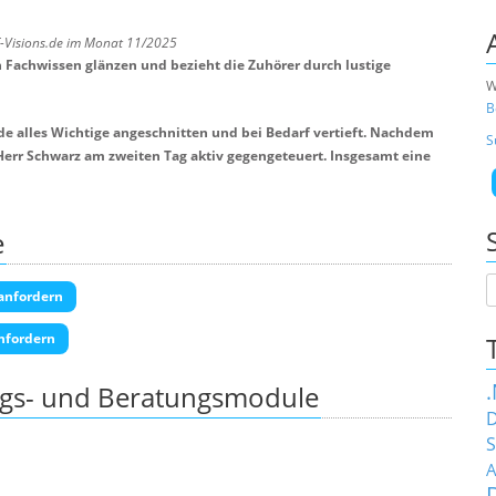
T-Visions.de im Monat 11/2025
Fachwissen glänzen und bezieht die Zuhörer durch lustige
W
B
e alles Wichtige angeschnitten und bei Bedarf vertieft. Nachdem
S
 Herr Schwarz am zweiten Tag aktiv gegengeteuert. Insgesamt eine
e
anfordern
nfordern
ngs- und Beratungsmodule
D
S
A