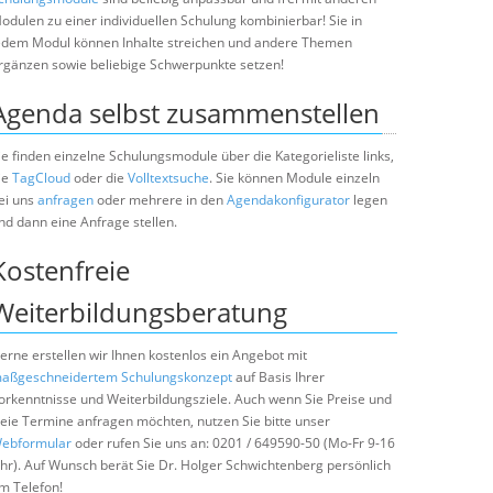
odulen zu einer individuellen Schulung kombinierbar! Sie in
edem Modul können Inhalte streichen und andere Themen
rgänzen sowie beliebige Schwerpunkte setzen!
Agenda selbst zusammenstellen
ie finden einzelne Schulungsmodule über die Kategorieliste links,
ie
TagCloud
oder die
Volltextsuche
. Sie können Module einzeln
ei uns
anfragen
oder mehrere in den
Agendakonfigurator
legen
nd dann eine Anfrage stellen.
Kostenfreie
Weiterbildungsberatung
erne erstellen wir Ihnen kostenlos ein Angebot mit
aßgeschneidertem Schulungskonzept
auf Basis Ihrer
orkenntnisse und Weiterbildungsziele. Auch wenn Sie Preise und
reie Termine anfragen möchten, nutzen Sie bitte unser
ebformular
oder rufen Sie uns an: 0201 / 649590-50 (Mo-Fr 9-16
hr). Auf Wunsch berät Sie Dr. Holger Schwichtenberg persönlich
m Telefon!