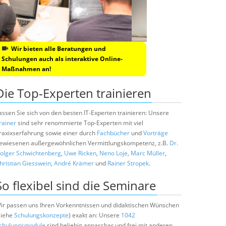
Wir bieten alle Beratungen und
Schulungen auch als interaktive Online-
Maßnahmen an!
Die Top-Experten trainieren
assen Sie sich von den besten IT-Experten trainieren: Unsere
rainer
sind sehr renommierte Top-Experten mit viel
raxixserfahrung sowie einer durch
Fachbücher
und
Vorträge
ewiesenen außergewöhnlichen Vermittlungskompetenz, z.B.
Dr.
olger Schwichtenberg
,
Uwe Ricken
,
Neno Loje
,
Marc Müller
,
hristian Giesswein
,
André Krämer
und
Rainer Stropek
.
So flexibel sind die Seminare
ir passen uns Ihren Vorkenntnissen und didaktischen Wünschen
siehe
Schulungskonzepte
) exakt an: Unsere
1042
chulungsmodule
sind beliebig anpassbar und frei mit anderen