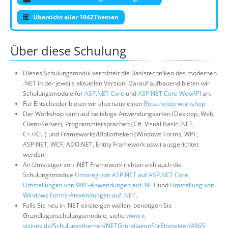
Übersicht aller 1042Themen
Über diese Schulung
Dieses Schulungsmodul vermittelt die Basistechniken des modernen
.NET in der jeweils aktuellen Version. Darauf aufbauend bieten wir
Schulungsmodule für
ASP.NET Core
und
ASP.NET Core WebAPI
an.
Für Entscheider bieten wir alternativ einen
Entscheiderworkshop
Der Workshop kann auf beliebige Anwendungsarten (Desktop, Web,
Client-Server), Programmiersprachen (C#, Visual Basic .NET,
C++/CLI) und Frameworks/Bibliotheken (Windows Forms, WPF;
ASP.NET, WCF, ADO.NET, Entity Framework usw.) ausgerichtet
werden.
An Umsteiger von .NET Framework richten sich auch die
Schulungsmodule
Umstieg von ASP.NET auf ASP.NET Core
,
Umstellungen von WPF-Anwendungen auf .NET
und
Umstellung von
Windows Forms-Anwendungen auf .NET
.
Falls Sie neu in .NET einsteigen wollen, benötigen Sie
Grundlagenschulungsmodule, siehe
www.it-
visions.de/Schulungsthemen/NETGrundlagenFürEinsteiger/4865