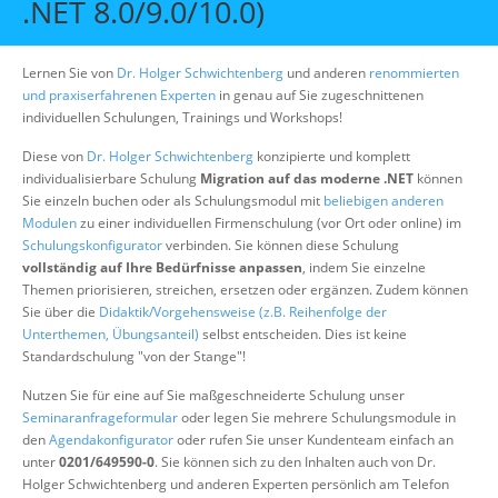
.NET 8.0/9.0/10.0)
Über uns
Suche
Lernen Sie von
Dr. Holger Schwichtenberg
und anderen
renommierten
und praxiserfahrenen Experten
in genau auf Sie zugeschnittenen
individuellen Schulungen, Trainings und Workshops!
Diese von
Dr. Holger Schwichtenberg
konzipierte und komplett
individualisierbare Schulung
Migration auf das moderne .NET
können
Sie einzeln buchen oder als Schulungsmodul mit
beliebigen anderen
Modulen
zu einer individuellen Firmenschulung (vor Ort oder online) im
Schulungskonfigurator
verbinden. Sie können diese Schulung
vollständig auf Ihre Bedürfnisse anpassen
, indem Sie einzelne
Themen priorisieren, streichen, ersetzen oder ergänzen. Zudem können
Sie über die
Didaktik/Vorgehensweise (z.B. Reihenfolge der
Unterthemen, Übungsanteil)
selbst entscheiden. Dies ist keine
Standardschulung "von der Stange"!
Nutzen Sie für eine auf Sie maßgeschneiderte Schulung unser
Seminaranfrageformular
oder legen Sie mehrere Schulungsmodule in
den
Agendakonfigurator
oder rufen Sie unser Kundenteam einfach an
unter
0201/649590-0
. Sie können sich zu den Inhalten auch von Dr.
Holger Schwichtenberg und anderen Experten persönlich am Telefon