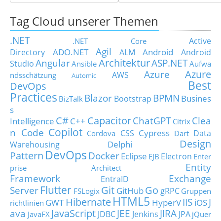
Tag Cloud unserer Themen
.NET
Active
.NET Core
Agil
ADO.NET
Android
Directory
ALM
Android
Architektur
Angular
ASP.NET
Studio
Ansible
Aufwa
Azure
Azure
AWS
ndsschätzung
Automic
Best
DevOps
Practices
Blazor
BPMN
Busines
Bootstrap
BizTalk
s
C#
Capacitor
ChatGPT
Clea
Intelligence
C++
Citrix
Copilot
n Code
Cypress
CSS
Data
Cordova
Dart
Design
Delphi
Warehousing
DevOps
Pattern
Docker
Eclipse
Electron
EJB
Enter
Entity
prise Architect
Framework
Exchange
EntraID
Flutter
Git
Go
Server
GitHub
gRPC
FSLogix
Gruppen
HTML5
Hibernate
IIS
J
GWT
HyperV
iOS
richtlinien
JavaScript
ava
JEE
JIRA
JDBC
Jenkins
JPA
JavaFX
jQuer