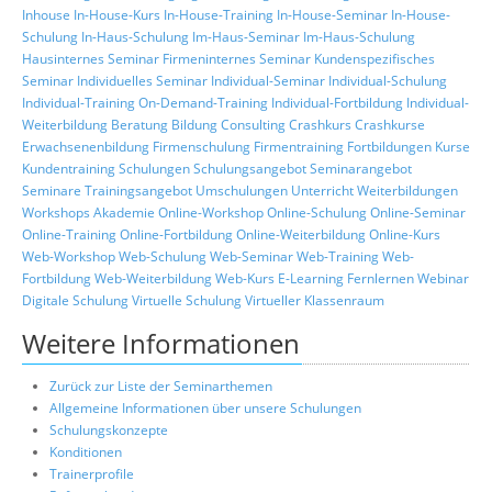
Inhouse
In-House-Kurs
In-House-Training
In-House-Seminar
In-House-
Schulung
In-Haus-Schulung
Im-Haus-Seminar
Im-Haus-Schulung
Hausinternes Seminar
Firmeninternes Seminar
Kundenspezifisches
Seminar
Individuelles Seminar
Individual-Seminar
Individual-Schulung
Individual-Training
On-Demand-Training
Individual-Fortbildung
Individual-
Weiterbildung
Beratung
Bildung
Consulting
Crashkurs
Crashkurse
Erwachsenenbildung
Firmenschulung
Firmentraining
Fortbildungen
Kurse
Kundentraining
Schulungen
Schulungsangebot
Seminarangebot
Seminare
Trainingsangebot
Umschulungen
Unterricht
Weiterbildungen
Workshops
Akademie
Online-Workshop
Online-Schulung
Online-Seminar
Online-Training
Online-Fortbildung
Online-Weiterbildung
Online-Kurs
Web-Workshop
Web-Schulung
Web-Seminar
Web-Training
Web-
Fortbildung
Web-Weiterbildung
Web-Kurs
E-Learning
Fernlernen
Webinar
Digitale Schulung
Virtuelle Schulung
Virtueller Klassenraum
Weitere Informationen
Zurück zur Liste der Seminarthemen
Allgemeine Informationen über unsere Schulungen
Schulungskonzepte
Konditionen
Trainerprofile