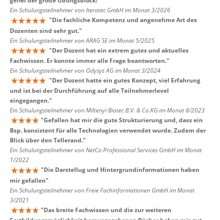
gefiel der große Übungsblock!
"
Ein Schulungsteilnehmer von Iteratec GmbH im Monat 3/2026
"
Die fachliche Kompetenz und angenehme Art des
Dozenten sind sehr gut.
"
Ein Schulungsteilnehmer von ARAG SE im Monat 5/2025
"
Der Dozent hat ein extrem gutes und aktuelles
Fachwissen. Er konnte immer alle Frage beantworten.
"
Ein Schulungsteilnehmer von Odysys AG im Monat 3/2024
"
Der Dozent hatte ein gutes Konzept, viel Erfahrung
und ist bei der Durchführung auf alle Teilnehmerlevel
eingegangen.
"
Ein Schulungsteilnehmer von Miltenyi Biotec B.V. & Co.KG im Monat 8/2023
"
Gefallen hat mir die gute Strukturierung und, dass ein
Bsp. konsistent für alle Technologien verwendet wurde. Zudem der
Blick über den Tellerand.
"
Ein Schulungsteilnehmer von NetCo Professional Services GmbH im Monat
1/2022
"
Die Darstellug und Hintergrundinformationen haben
mir gefallen
"
Ein Schulungsteilnehmer von Freie Fachinformationen GmbH im Monat
3/2021
"
Das breite Fachwissen und die zur weiteren