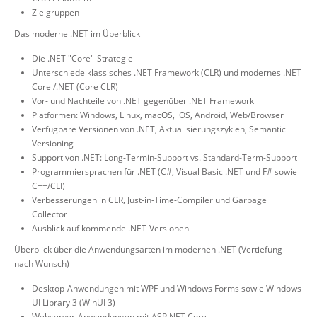
Zielgruppen
Das moderne .NET im Überblick
Die .NET "Core"-Strategie
Unterschiede klassisches .NET Framework (CLR) und modernes .NET
Core /.NET (Core CLR)
Vor- und Nachteile von .NET gegenüber .NET Framework
Platformen: Windows, Linux, macOS, iOS, Android, Web/Browser
Verfügbare Versionen von .NET, Aktualisierungszyklen, Semantic
Versioning
Support von .NET: Long-Termin-Support vs. Standard-Term-Support
Programmiersprachen für .NET (C#, Visual Basic .NET und F# sowie
C++/CLI)
Verbesserungen in CLR, Just-in-Time-Compiler und Garbage
Collector
Ausblick auf kommende .NET-Versionen
Überblick über die Anwendungsarten im modernen .NET (Vertiefung
nach Wunsch)
Desktop-Anwendungen mit WPF und Windows Forms sowie Windows
UI Library 3 (WinUI 3)
Webserver-Anwendungen mit ASP.NET Core