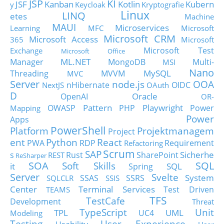
JSP
KI
JSF
Kanban
Kotlin
Kubern
y
Keycloak
Kryptografie
Linux
LINQ
etes
Machine
MAUI
Microservices
Learning
MFC
Microsoft
Microsoft CRM
Microsoft Access
365
Microsoft
Microsoft Test
Exchange
Microsoft Office
ML.NET
Manager
MongoDB
Multi-
MSI
Nano
MySQL
Threading
MVVM
MVC
Server
node.js
OOA
nHibernate
OIDC
NextJS
OAuth
D
Oracle
OpenAI
OR-
Pattern
Playwright
OWASP
PHP
Power
Mapping
Power
Apps
PowerShell
Platform
Projektmanagem
Project
ent
Python
React
PWA
RDP
Requirement
Refactoring
Scrum
SAP
Sicherhe
s
Rust
SharePoint
REST
ReSharper
SOA
SQL
Soft Skills
it
SQL
Spring
Server
Svelte
System
SSAS
SSRS
SQLCLR
SSIS
Center
Terminal Services
Test Driven
TEAMS
TFS
TestCafe
Development
Threat
TypeScript
Unit
TPL
UML
UC4
Modeling
Testing
User Experience