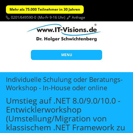
Mehr als 75.000 Teilnehmer in 30 Jahren
0201/649590-0
(Mo-Fr 9-16 Uhr)
Anfrage
MENU
Start
Individuelle Schulung oder Beratungs-
Themen
Workshop - In-House oder online
Beratung
Umstieg auf .NET 8.0/9.0/10.0 -
Individuelle Schulungen
Entwicklerworkshop
(Umstellung/Migration von
Offene Seminare
klassischem .NET Framework zu
Wissen