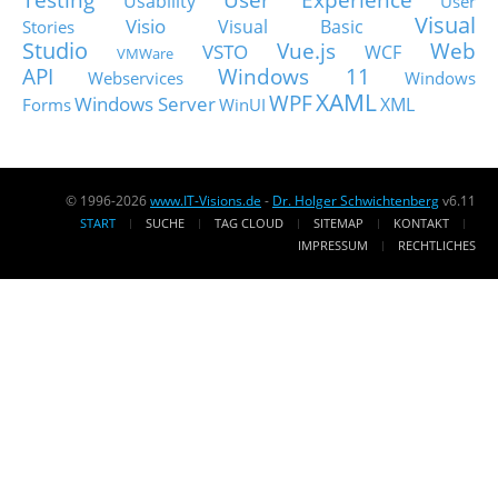
Usability
User
Visual
Visio
Visual Basic
Stories
Studio
Vue.js
Web
VSTO
WCF
VMWare
API
Windows 11
Webservices
Windows
XAML
WPF
Windows Server
XML
Forms
WinUI
© 1996-2026
www.IT-Visions.de
-
Dr. Holger Schwichtenberg
v6.11
START
SUCHE
TAG CLOUD
SITEMAP
KONTAKT
IMPRESSUM
RECHTLICHES