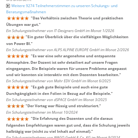
Weitere 9274 Teilnehmerstimmen zu unseren Schulungs- und
Beratungsmaßnahmen
"
Das Verhältnis zwischen Theorie und praktischen
Übungen war gut.
"
Ein Schulungsteilnehmer von IT-Designers GmbH im Monat 1/2026
"
Ein guter Überblick über die vielfältigen Möglichkeiten
von Power BI.
"
Ein Schulungsteilnehmer von ALPS ALPINE EUROPE GmbH im Monat 2/2026
"
Es war eine sehr angenehme und entspannte
Atmosphäre. Der Dozent ist sehr detailiert auf unsere Fragen
eingegangen. Die Beispiele waren für unsere Probleme angepasst
und wir konnten sie interaktiv mit dem Dozenten bearbeiten.
"
Ein Schulungsteilnehmer von Mahr EDV GmbH im Monat 6/2025
"
Es gab gute Beispiele und auch eine gute
Durchgängigkeit in den Folien in Bezug auf die Beispiele.
"
Ein Schulungsteilnehmer von dSPACE GmbH im Monat 3/2025
"
Der Vortag war flüssig und strukturiert.
"
Ein Schulungsteilnehmer im Monat 10/2024
"
Die Erfahrung des Dozenten und die daraus
folgenden Empfehlungen waren gut und, dass die Schulung jeweils
halbtägig war (nicht zu viel Inhalt auf einmal).
"
Ein Schulungsteilnehmer von WAGO GmbH & Co. KG im Monat 9/2024