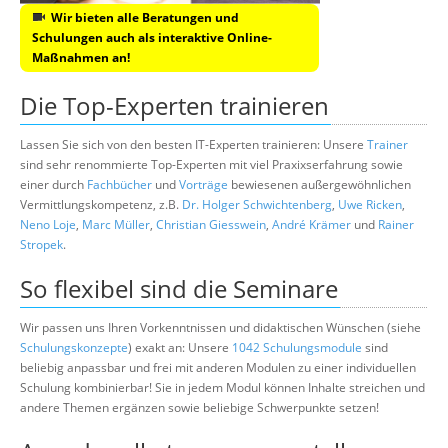
Wir bieten alle Beratungen und
Schulungen auch als interaktive Online-
Maßnahmen an!
Die Top-Experten trainieren
Lassen Sie sich von den besten IT-Experten trainieren: Unsere
Trainer
sind sehr renommierte Top-Experten mit viel Praxixserfahrung sowie
einer durch
Fachbücher
und
Vorträge
bewiesenen außergewöhnlichen
Vermittlungskompetenz, z.B.
Dr. Holger Schwichtenberg
,
Uwe Ricken
,
Neno Loje
,
Marc Müller
,
Christian Giesswein
,
André Krämer
und
Rainer
Stropek
.
So flexibel sind die Seminare
Wir passen uns Ihren Vorkenntnissen und didaktischen Wünschen (siehe
Schulungskonzepte
) exakt an: Unsere
1042 Schulungsmodule
sind
beliebig anpassbar und frei mit anderen Modulen zu einer individuellen
Schulung kombinierbar! Sie in jedem Modul können Inhalte streichen und
andere Themen ergänzen sowie beliebige Schwerpunkte setzen!