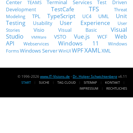
Center
Terminal Services
Test Driven
TEAMS
TFS
TestCafe
Development
Threat
TypeScript
Unit
TPL
UML
UC4
Modeling
Testing
User Experience
Usability
User
Visual
Visio
Visual Basic
Stories
Studio
Vue.js
Web
VSTO
WCF
VMWare
API
Windows 11
Webservices
Windows
XAML
WPF
Windows Server
XML
Forms
WinUI
© 1996-2026
www.IT-Visions.de
-
Dr. Holger Schwichtenberg
v6.11
START
SUCHE
TAG CLOUD
SITEMAP
KONTAKT
IMPRESSUM
RECHTLICHES