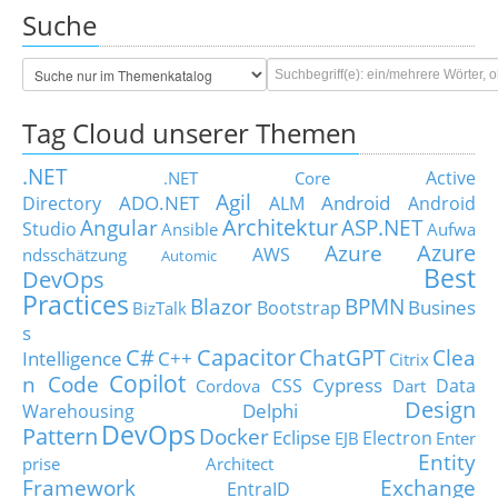
Suche
Tag Cloud unserer Themen
.NET
Active
.NET Core
Agil
ADO.NET
Android
Directory
ALM
Android
Architektur
Angular
ASP.NET
Studio
Ansible
Aufwa
Azure
Azure
AWS
ndsschätzung
Automic
Best
DevOps
Practices
Blazor
BPMN
Busines
Bootstrap
BizTalk
s
C#
Capacitor
ChatGPT
Clea
Intelligence
C++
Citrix
Copilot
n Code
Cypress
CSS
Data
Cordova
Dart
Design
Delphi
Warehousing
DevOps
Pattern
Docker
Eclipse
Electron
EJB
Enter
Entity
prise Architect
Framework
Exchange
EntraID