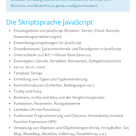
Wünsche und Bedürfnisse genau maßgeschneidert!
Die Skriptsprache JavaScript
Einsatzgebiete von JavaScript (Browser, Server, Cloud, Konsole,
Anwendungserweiterungen)
Entwicklungsumgebungen für JavaScript
Grundkonzepte: Sprachmerkmale und Paradigmen in JavaScript
Unterschiede zu C#/C++/Visual Basic/Java u.a.
Datentypen, Literale, Variablen, Konstanten, Gültigkeitsbereiche
var vs. let vs. const
Template Strings
Ermittlung von Typen und Typkonvertierung
Kontrollstrukturen (Schleifen, Bedingungen etc.)
Truthy und Falsy
Booleans, truthy und falsy und der Vergleichsoperator
Funktionen, Parameter, Rückgabewerte
Lambdas (Arrow-Functions)
Funktionale Programmierung und Closures, Immediately Invoked
Function Expression (IIFE)
Verwatung von Objekten und Objektmengen (Array, ArrayBuffer, Set,
Map, WeakMap, WeakSet, Int8Array, Float64Array u.a.)