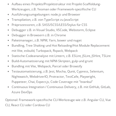
Aufbau eines Projekts/Projektstruktur mit Projekt-Scaffoldung-
Werkzeugen, z.B. Yeoman oder Framework-spezifische CLI
Ausführungsumgebungen: node.js und Browser
Transpilation, z.B. von TypeScript zu JavaScript
Präprozessoren, z.B. SASS/SCSS/LESS/Stylus für CSS
Debugger z.B. in Visual Studio, VSCode, Webstorm, Eclipse
Debugger in Browsern z.B. in Chrome
Paketmanager, z.B. NPM, Yarn, bower und nuget
Bundling, Tree Shaking und Hot Reloading/Hot Module Replacement
mit Vite, esbuild, Turbopack, Rspack, Webpack
Statische-Codeananalyse mit Lintern, z.B. ESLint, JSLint, JSHint, TSLint
Build-Automatisierung mit NPM-Skripten, gulp und grunt
Bundling mit Vite, Webpack, Parcel oder Browsify
Testautomatisierung, z.B. Jest, Mocha, Qunit, Cypress, Selenium,
Nightwatch, WebdriverIO, Protractor, TestCafe, Playwright,
Puppeteer, Chai, Expect.js, Code Coverage mit "Istanbul"
Continuous Integration / Continuous Delivery, z.B. mit GitHub, GitLab,
Azure DevOps
Optional: Framework-spezifische CLI-Werkzeuge wie z.B. Angular CLI, Vue
CLI, React CLI oder Cordova CLI