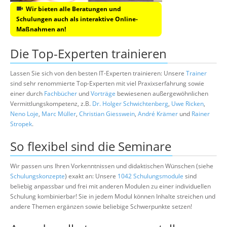
Wir bieten alle Beratungen und
Schulungen auch als interaktive Online-
Maßnahmen an!
Die Top-Experten trainieren
Lassen Sie sich von den besten IT-Experten trainieren: Unsere
Trainer
sind sehr renommierte Top-Experten mit viel Praxixserfahrung sowie
einer durch
Fachbücher
und
Vorträge
bewiesenen außergewöhnlichen
Vermittlungskompetenz, z.B.
Dr. Holger Schwichtenberg
,
Uwe Ricken
,
Neno Loje
,
Marc Müller
,
Christian Giesswein
,
André Krämer
und
Rainer
Stropek
.
So flexibel sind die Seminare
Wir passen uns Ihren Vorkenntnissen und didaktischen Wünschen (siehe
Schulungskonzepte
) exakt an: Unsere
1042 Schulungsmodule
sind
beliebig anpassbar und frei mit anderen Modulen zu einer individuellen
Schulung kombinierbar! Sie in jedem Modul können Inhalte streichen und
andere Themen ergänzen sowie beliebige Schwerpunkte setzen!