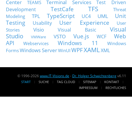
Center
Terminal Services
Test Driven
TEAMS
TFS
TestCafe
Development
Threat
TypeScript
Unit
TPL
UML
UC4
Modeling
Testing
User Experience
Usability
User
Visual
Visio
Visual Basic
Stories
Studio
Vue.js
Web
VSTO
WCF
VMWare
API
Windows 11
Webservices
Windows
XAML
WPF
Windows Server
XML
Forms
WinUI
© 1996-2026
www.IT-Visions.de
-
Dr. Holger Schwichtenberg
v6.11
START
SUCHE
TAG CLOUD
SITEMAP
KONTAKT
IMPRESSUM
RECHTLICHES