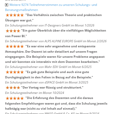
Weitere 9274 Teilnehmerstimmen zu unseren Schulungs- und
Beratungsmaßnahmen
"
Das Verhältnis zwischen Theorie und praktischen
Übungen war gut.
"
Ein Schulungsteilnehmer von IT-Designers GmbH im Monat 1/2026
"
Ein guter Überblick über die vielfältigen Möglichkeiten
von Power BI.
"
Ein Schulungsteilnehmer von ALPS ALPINE EUROPE GmbH im Monat 2/2026
"
Es war eine sehr angenehme und entspannte
Atmosphäre. Der Dozent ist sehr detailiert auf unsere Fragen
eingegangen. Die Beispiele waren für unsere Probleme angepasst
und wir konnten sie interaktiv mit dem Dozenten bearbeiten.
"
Ein Schulungsteilnehmer von Mahr EDV GmbH im Monat 6/2025
"
Es gab gute Beispiele und auch eine gute
Durchgängigkeit in den Folien in Bezug auf die Beispiele.
"
Ein Schulungsteilnehmer von dSPACE GmbH im Monat 3/2025
"
Der Vortag war flüssig und strukturiert.
"
Ein Schulungsteilnehmer im Monat 10/2024
"
Die Erfahrung des Dozenten und die daraus
folgenden Empfehlungen waren gut und, dass die Schulung jeweils
halbtägig war (nicht zu viel Inhalt auf einmal).
"
Ein Schulungsteilnehmer von WAGO GmbH & Co. KG im Monat 9/2024