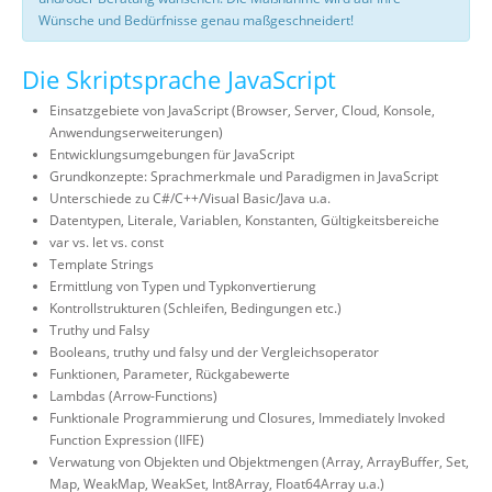
Wünsche und Bedürfnisse genau maßgeschneidert!
Die Skriptsprache JavaScript
Einsatzgebiete von JavaScript (Browser, Server, Cloud, Konsole,
Anwendungserweiterungen)
Entwicklungsumgebungen für JavaScript
Grundkonzepte: Sprachmerkmale und Paradigmen in JavaScript
Unterschiede zu C#/C++/Visual Basic/Java u.a.
Datentypen, Literale, Variablen, Konstanten, Gültigkeitsbereiche
var vs. let vs. const
Template Strings
Ermittlung von Typen und Typkonvertierung
Kontrollstrukturen (Schleifen, Bedingungen etc.)
Truthy und Falsy
Booleans, truthy und falsy und der Vergleichsoperator
Funktionen, Parameter, Rückgabewerte
Lambdas (Arrow-Functions)
Funktionale Programmierung und Closures, Immediately Invoked
Function Expression (IIFE)
Verwatung von Objekten und Objektmengen (Array, ArrayBuffer, Set,
Map, WeakMap, WeakSet, Int8Array, Float64Array u.a.)