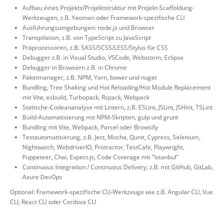
Aufbau eines Projekts/Projektstruktur mit Projekt-Scaffoldung-
Werkzeugen, z.B. Yeoman oder Framework-spezifische CLI
Ausführungsumgebungen: node.js und Browser
Transpilation, z.B. von TypeScript zu JavaScript
Präprozessoren, z.B. SASS/SCSS/LESS/Stylus für CSS
Debugger z.B. in Visual Studio, VSCode, Webstorm, Eclipse
Debugger in Browsern z.B. in Chrome
Paketmanager, z.B. NPM, Yarn, bower und nuget
Bundling, Tree Shaking und Hot Reloading/Hot Module Replacement
mit Vite, esbuild, Turbopack, Rspack, Webpack
Statische-Codeananalyse mit Lintern, z.B. ESLint, JSLint, JSHint, TSLint
Build-Automatisierung mit NPM-Skripten, gulp und grunt
Bundling mit Vite, Webpack, Parcel oder Browsify
Testautomatisierung, z.B. Jest, Mocha, Qunit, Cypress, Selenium,
Nightwatch, WebdriverIO, Protractor, TestCafe, Playwright,
Puppeteer, Chai, Expect.js, Code Coverage mit "Istanbul"
Continuous Integration / Continuous Delivery, z.B. mit GitHub, GitLab,
Azure DevOps
Optional: Framework-spezifische CLI-Werkzeuge wie z.B. Angular CLI, Vue
CLI, React CLI oder Cordova CLI