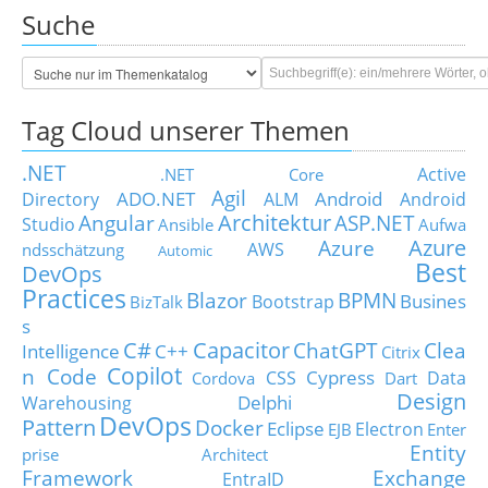
Suche
Tag Cloud unserer Themen
.NET
Active
.NET Core
Agil
ADO.NET
Android
Directory
ALM
Android
Architektur
Angular
ASP.NET
Studio
Ansible
Aufwa
Azure
Azure
AWS
ndsschätzung
Automic
Best
DevOps
Practices
Blazor
BPMN
Busines
Bootstrap
BizTalk
s
C#
Capacitor
ChatGPT
Clea
Intelligence
C++
Citrix
Copilot
n Code
Cypress
CSS
Data
Cordova
Dart
Design
Delphi
Warehousing
DevOps
Pattern
Docker
Eclipse
Electron
EJB
Enter
Entity
prise Architect
Framework
Exchange
EntraID