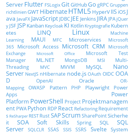
Flutter
Git
Go
Server
GitHub
gRPC
FSLogix
Gruppen
HTML5
Hibernate
IIS
J
GWT
HyperV
iOS
richtlinien
JavaScript
ava
JEE
JIRA
JDBC
Jenkins
JPA
JavaFX
jQuer
JSP
KI
JSF
Kanban
Kotlin
Kubern
y
Keycloak
Kryptografie
Linux
LINQ
etes
Machine
MAUI
Microservices
Learning
MFC
Microsoft
Microsoft CRM
Microsoft Access
365
Microsoft
Microsoft Test
Exchange
Microsoft Office
ML.NET
Manager
MongoDB
Multi-
MSI
Nano
MySQL
Threading
MVVM
MVC
Server
node.js
OOA
nHibernate
OIDC
NextJS
OAuth
D
Oracle
OpenAI
OR-
Pattern
Playwright
OWASP
PHP
Power
Mapping
Power
Apps
PowerShell
Platform
Projektmanagem
Project
ent
Python
React
PWA
RDP
Requirement
Refactoring
Scrum
SAP
Sicherhe
s
Rust
SharePoint
REST
ReSharper
SOA
SQL
Soft Skills
it
SQL
Spring
Server
Svelte
System
SSAS
SSRS
SQLCLR
SSIS