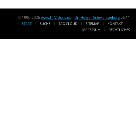
© 1996-2026
www.IT-Visions.de
-
Dr. Holger Schwichtenberg
v6.11
START
SUCHE
TAG CLOUD
SITEMAP
KONTAKT
IMPRESSUM
RECHTLICHES