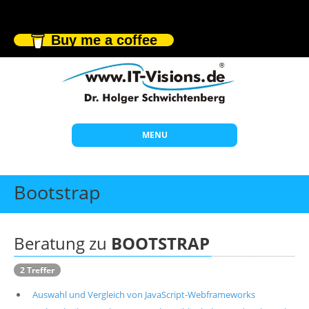
Buy me a coffee
MENU
Start
Bootstrap
Themen
Beratung
Beratung zu
BOOTSTRAP
Individuelle Schulungen
2 Treffer
Offene Seminare
Auswahl und Vergleich von JavaScript-Webframeworks
Wissen