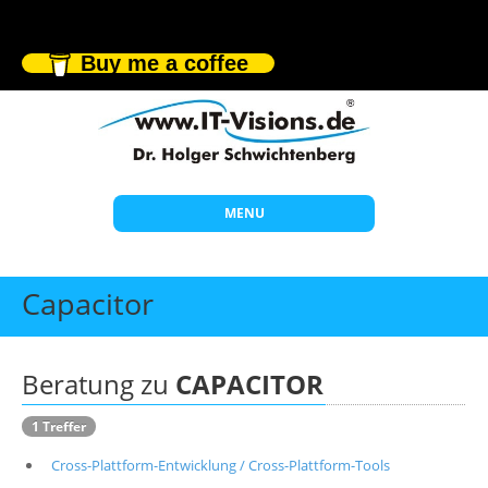
Buy me a coffee
MENU
Start
Capacitor
Themen
Beratung
Beratung zu
CAPACITOR
Individuelle Schulungen
1 Treffer
Offene Seminare
Cross-Plattform-Entwicklung / Cross-Plattform-Tools
Wissen