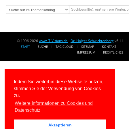
© 1996-2026
www.IT-Visions.de
-
Dr. Holger Schwichtenberg
v6.11
START
SUCHE
TAG CLOUD
SITEMAP
KONTAKT
IMPRESSUM
RECHTLICHES
Indem Sie weiterhin diese Webseite nutzen,
stimmen Sie der Verwendung von Cookies
zu.
Weitere Informationen zu Cookies und
Datenschutz
Akzeptieren