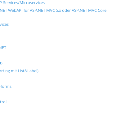
P-Services/Microservices
.NET WebAPI für ASP.NET MVC 5.x oder ASP.NET MVC Core
vices
.NET
#)
rting mit List&Label)
bforms
trol