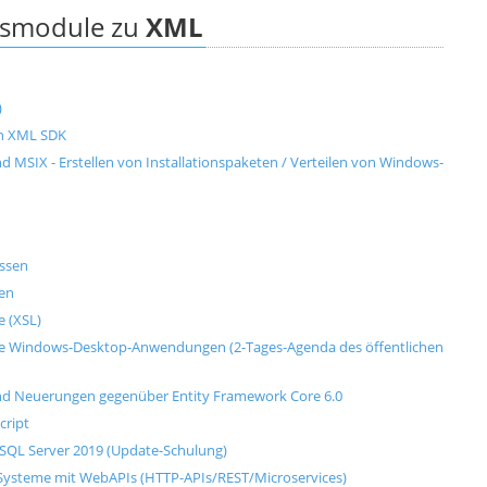
ngsmodule zu
XML
)
en XML SDK
d MSIX - Erstellen von Installationspaketen / Verteilen von Windows-
ssen
sen
e (XSL)
rne Windows-Desktop-Anwendungen (2-Tages-Agenda des öffentlichen
und Neuerungen gegenüber Entity Framework Core 6.0
cript
 SQL Server 2019 (Update-Schulung)
ysteme mit WebAPIs (HTTP-APIs/REST/Microservices)