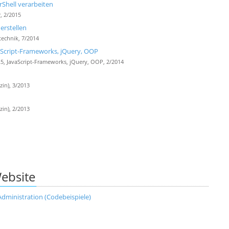
hell verarbeiten
, 2/2015
erstellen
technik, 7/2014
aScript-Frameworks, jQuery, OOP
5, JavaScript-Frameworks, jQuery, OOP, 2/2014
in), 3/2013
in), 2/2013
ebsite
Administration (Codebeispiele)