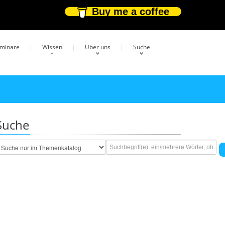
Buy me a coffee
eminare
Wissen
Über uns
Suche
Suche