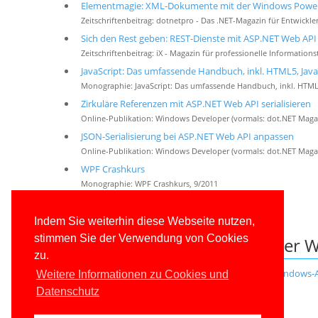
Elementmagie: XML-Dokumente mit der Windows PowerS
Zeitschriftenbeitrag: dotnetpro - Das .NET-Magazin für Entwickler
Sich den Rest geben: REST-Dienste mit ASP.NET Web API 
Zeitschriftenbeitrag: iX - Magazin für professionelle Informations
JavaScript: Das umfassende Handbuch, inkl. HTML5, Jav
Monographie: JavaScript: Das umfassende Handbuch, inkl. HTML
Zirkuläre Referenzen mit ASP.NET Web API serialisieren
Online-Publikation: Windows Developer (vormals: dot.NET Magaz
JSON-Serialisierung bei ASP.NET Web API anpassen
Online-Publikation: Windows Developer (vormals: dot.NET Magaz
WPF Crashkurs
Monographie: WPF Crashkurs, 9/2011
Weitere Fachveröffentlichungen
Indem Sie weiterhin diese Webseite nutzen,
stimmen Sie der Verwendung von Cookies
Weitere Ressourcen auf dieser W
zu.
Skriptbibliothek mit über 200 Skripten für die Windows-
Weitere Informationen zu Cookies und
Datenschutz