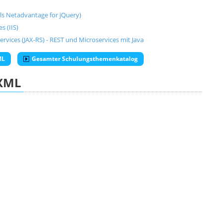
mals Netadvantage for jQuery)
s (IIS)
ervices (JAX-RS) - REST und Microservices mit Java
ML
Gesamter Schulungsthemenkatalog
XML