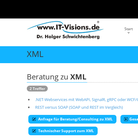
Start
XML
Beratung zu
XML
2 Treffer
.NET-Webservices mit WebAPI, SignalR, gRPC oder WCF
REST versus SOAP (SOAP und REST im Vergleich)
Anfrage für Beratung/Consulting zu XML
Gesa
Technischer Support zum XML