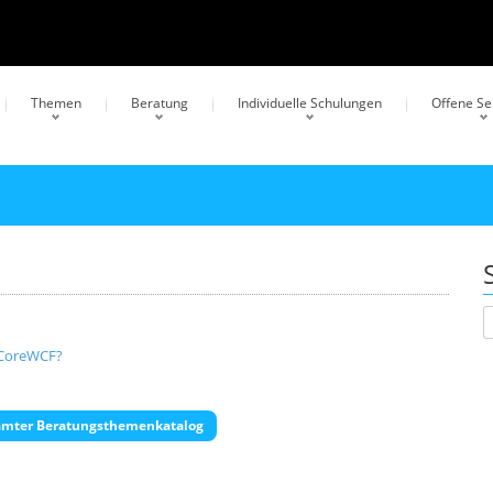
Themen
Beratung
Individuelle Schulungen
Offene S
/CoreWCF?
mter Beratungsthemenkatalog