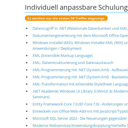
Individuell anpassbare Schulu
Es werden nur die ersten 50 Treffer angezeigt.
Datenzugriff in .NET (Relationale Datenbanken und XML
Dokumentengenerierung mit dem Microsoft Office Op
Windows Installer (MSI), Windows Installer-XML (WiX) un
Anwendungen / Deployment
XML (Extensible Markup Language)
XML: Datenstrukturierung und Datenaustausch
XML-Programmierung mit .NET (System.Xml) - Aufbauwi
XML-Programmierung mit .NET (System.Xml) - Basiswis
XML-Transformation mit eXtensible StyleSheet Languag
.NET Akademie: Windows UI Library 3 (WinUI 3): Mode
Seminars)
Entity Framework Core 7.0 (EF Core 7.0) - Änderungen 
Entwickeln von Office-Web-Add-Ins mit JavaScript/TypeS
Microsoft SQL Server 2022 - Die Neuerungen gegenüber
Moderne Webservices/Anwendungskopplung/Verteilte S