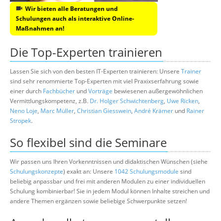
Wir bieten alle Beratungen und
Schulungen auch als interaktive Online-
Maßnahmen an!
Die Top-Experten trainieren
Lassen Sie sich von den besten IT-Experten trainieren: Unsere
Trainer
sind sehr renommierte Top-Experten mit viel Praxixserfahrung sowie
einer durch
Fachbücher
und
Vorträge
bewiesenen außergewöhnlichen
Vermittlungskompetenz, z.B.
Dr. Holger Schwichtenberg
,
Uwe Ricken
,
Neno Loje
,
Marc Müller
,
Christian Giesswein
,
André Krämer
und
Rainer
Stropek
.
So flexibel sind die Seminare
Wir passen uns Ihren Vorkenntnissen und didaktischen Wünschen (siehe
Schulungskonzepte
) exakt an: Unsere
1042 Schulungsmodule
sind
beliebig anpassbar und frei mit anderen Modulen zu einer individuellen
Schulung kombinierbar! Sie in jedem Modul können Inhalte streichen und
andere Themen ergänzen sowie beliebige Schwerpunkte setzen!