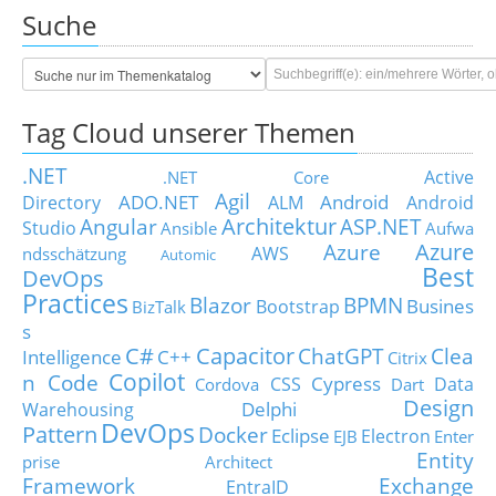
Suche
Tag Cloud unserer Themen
.NET
Active
.NET Core
Agil
ADO.NET
Android
Directory
ALM
Android
Architektur
Angular
ASP.NET
Studio
Ansible
Aufwa
Azure
Azure
AWS
ndsschätzung
Automic
Best
DevOps
Practices
Blazor
BPMN
Busines
Bootstrap
BizTalk
s
C#
Capacitor
ChatGPT
Clea
Intelligence
C++
Citrix
Copilot
n Code
Cypress
CSS
Data
Cordova
Dart
Design
Delphi
Warehousing
DevOps
Pattern
Docker
Eclipse
Electron
EJB
Enter
Entity
prise Architect
Framework
Exchange
EntraID