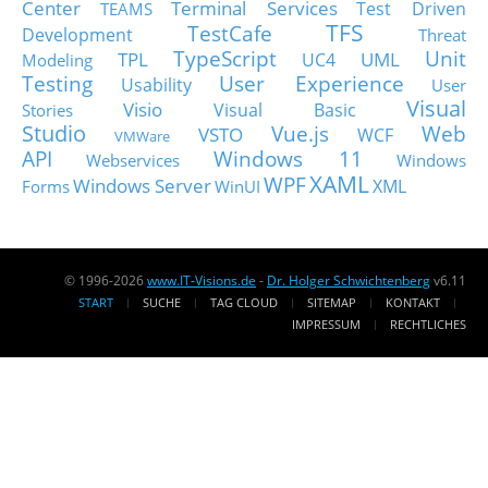
Center
Terminal Services
Test Driven
TEAMS
TFS
TestCafe
Development
Threat
TypeScript
Unit
TPL
UML
UC4
Modeling
Testing
User Experience
Usability
User
Visual
Visio
Visual Basic
Stories
Studio
Vue.js
Web
VSTO
WCF
VMWare
API
Windows 11
Webservices
Windows
XAML
WPF
Windows Server
XML
Forms
WinUI
© 1996-2026
www.IT-Visions.de
-
Dr. Holger Schwichtenberg
v6.11
START
SUCHE
TAG CLOUD
SITEMAP
KONTAKT
IMPRESSUM
RECHTLICHES