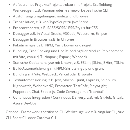
Aufbau eines Projekts/Projektstruktur mit Projekt-Scaffoldung-
Werkzeugen, z.B. Yeoman oder Framework-spezifische CLI
Ausführungsumgebungen: node.js und Browser
Transpilation, z.B. von TypeScript zu JavaScript
Präprozessoren, z.B. SASS/SCSS/LESS/Stylus für CSS
Debugger z.B. in Visual Studio, VSCode, Webstorm, Eclipse
Debugger in Browsern z.B. in Chrome
Paketmanager, z.B. NPM, Yarn, bower und nuget
Bundling, Tree Shaking und Hot Reloading/Hot Module Replacement
mit Vite, esbuild, Turbopack, Rspack, Webpack
Statische-Codeananalyse mit Lintern, z.B. ESLint, JSLint, JSHint, TSLint
Build-Automatisierung mit NPM-Skripten, gulp und grunt
Bundling mit Vite, Webpack, Parcel oder Browsify
Testautomatisierung, z.B. Jest, Mocha, Qunit, Cypress, Selenium,
Nightwatch, WebdriverIO, Protractor, TestCafe, Playwright,
Puppeteer, Chai, Expect.js, Code Coverage mit "Istanbul"
Continuous Integration / Continuous Delivery, z.B. mit GitHub, GitLab,
Azure DevOps
Optional: Framework-spezifische CLI-Werkzeuge wie z.B. Angular CLI, Vue
CLI, React CLI oder Cordova CLI