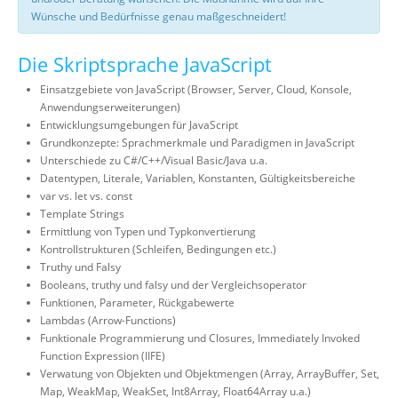
Wünsche und Bedürfnisse genau maßgeschneidert!
Die Skriptsprache JavaScript
Einsatzgebiete von JavaScript (Browser, Server, Cloud, Konsole,
Anwendungserweiterungen)
Entwicklungsumgebungen für JavaScript
Grundkonzepte: Sprachmerkmale und Paradigmen in JavaScript
Unterschiede zu C#/C++/Visual Basic/Java u.a.
Datentypen, Literale, Variablen, Konstanten, Gültigkeitsbereiche
var vs. let vs. const
Template Strings
Ermittlung von Typen und Typkonvertierung
Kontrollstrukturen (Schleifen, Bedingungen etc.)
Truthy und Falsy
Booleans, truthy und falsy und der Vergleichsoperator
Funktionen, Parameter, Rückgabewerte
Lambdas (Arrow-Functions)
Funktionale Programmierung und Closures, Immediately Invoked
Function Expression (IIFE)
Verwatung von Objekten und Objektmengen (Array, ArrayBuffer, Set,
Map, WeakMap, WeakSet, Int8Array, Float64Array u.a.)