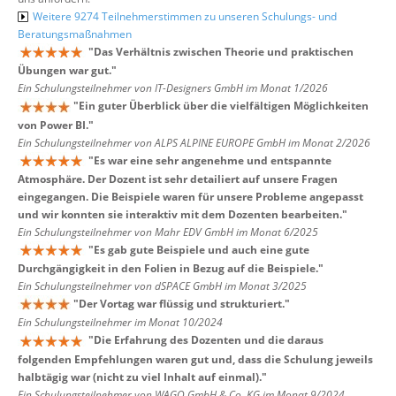
Weitere 9274 Teilnehmerstimmen zu unseren Schulungs- und
Beratungsmaßnahmen
"
Das Verhältnis zwischen Theorie und praktischen
Übungen war gut.
"
Ein Schulungsteilnehmer von IT-Designers GmbH im Monat 1/2026
"
Ein guter Überblick über die vielfältigen Möglichkeiten
von Power BI.
"
Ein Schulungsteilnehmer von ALPS ALPINE EUROPE GmbH im Monat 2/2026
"
Es war eine sehr angenehme und entspannte
Atmosphäre. Der Dozent ist sehr detailiert auf unsere Fragen
eingegangen. Die Beispiele waren für unsere Probleme angepasst
und wir konnten sie interaktiv mit dem Dozenten bearbeiten.
"
Ein Schulungsteilnehmer von Mahr EDV GmbH im Monat 6/2025
"
Es gab gute Beispiele und auch eine gute
Durchgängigkeit in den Folien in Bezug auf die Beispiele.
"
Ein Schulungsteilnehmer von dSPACE GmbH im Monat 3/2025
"
Der Vortag war flüssig und strukturiert.
"
Ein Schulungsteilnehmer im Monat 10/2024
"
Die Erfahrung des Dozenten und die daraus
folgenden Empfehlungen waren gut und, dass die Schulung jeweils
halbtägig war (nicht zu viel Inhalt auf einmal).
"
Ein Schulungsteilnehmer von WAGO GmbH & Co. KG im Monat 9/2024