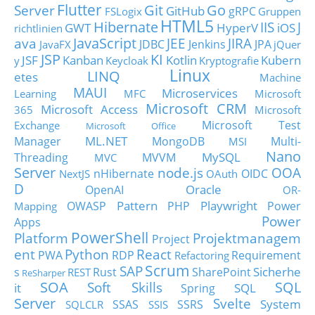
Flutter
Git
Go
Server
GitHub
gRPC
FSLogix
Gruppen
HTML5
Hibernate
IIS
J
GWT
HyperV
iOS
richtlinien
JavaScript
ava
JEE
JIRA
JDBC
Jenkins
JPA
JavaFX
jQuer
JSP
KI
JSF
Kanban
Kotlin
Kubern
y
Keycloak
Kryptografie
Linux
LINQ
etes
Machine
MAUI
Microservices
Learning
MFC
Microsoft
Microsoft CRM
Microsoft Access
365
Microsoft
Microsoft Test
Exchange
Microsoft Office
ML.NET
Manager
MongoDB
Multi-
MSI
Nano
MySQL
Threading
MVVM
MVC
Server
node.js
OOA
nHibernate
OIDC
NextJS
OAuth
D
Oracle
OpenAI
OR-
Pattern
Playwright
OWASP
PHP
Power
Mapping
Power
Apps
PowerShell
Platform
Projektmanagem
Project
ent
Python
React
PWA
RDP
Requirement
Refactoring
Scrum
SAP
Sicherhe
s
Rust
SharePoint
REST
ReSharper
SOA
SQL
Soft Skills
it
SQL
Spring
Server
Svelte
System
SSAS
SSRS
SQLCLR
SSIS