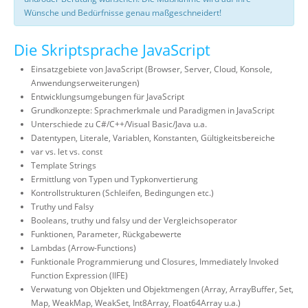
Wünsche und Bedürfnisse genau maßgeschneidert!
Die Skriptsprache JavaScript
Einsatzgebiete von JavaScript (Browser, Server, Cloud, Konsole,
Anwendungserweiterungen)
Entwicklungsumgebungen für JavaScript
Grundkonzepte: Sprachmerkmale und Paradigmen in JavaScript
Unterschiede zu C#/C++/Visual Basic/Java u.a.
Datentypen, Literale, Variablen, Konstanten, Gültigkeitsbereiche
var vs. let vs. const
Template Strings
Ermittlung von Typen und Typkonvertierung
Kontrollstrukturen (Schleifen, Bedingungen etc.)
Truthy und Falsy
Booleans, truthy und falsy und der Vergleichsoperator
Funktionen, Parameter, Rückgabewerte
Lambdas (Arrow-Functions)
Funktionale Programmierung und Closures, Immediately Invoked
Function Expression (IIFE)
Verwatung von Objekten und Objektmengen (Array, ArrayBuffer, Set,
Map, WeakMap, WeakSet, Int8Array, Float64Array u.a.)