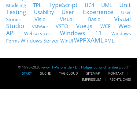
TypeScript
Unit
TPL
UML
UC4
Modeling
Testing
User Experience
Usability
User
Visual
Visio
Visual Basic
Stories
Studio
Vue.js
Web
VSTO
WCF
VMWare
API
Windows 11
Webservices
Windows
XAML
WPF
Windows Server
XML
Forms
WinUI
© 1996-2026
www.IT-Visions.de
-
Dr. Holger Schwichtenberg
v6.11
START
SUCHE
TAG CLOUD
SITEMAP
KONTAKT
IMPRESSUM
RECHTLICHES