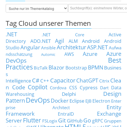
Tag Cloud unserer Themen
.NET
Active
.NET Core
Agil
ADO.NET
Android
Directory
ALM
Android
Architektur
Angular
ASP.NET
Studio
Ansible
Aufwa
Azure
Azure
AWS
ndsschätzung
Automic
Best
DevOps
Practices
Blazor
BPMN
Busines
Bootstrap
BizTalk
s
C#
Capacitor
ChatGPT
Clea
Intelligence
C++
Citrix
Copilot
n Code
Cypress
CSS
Data
Cordova
Dart
Design
Delphi
Warehousing
DevOps
Pattern
Docker
Eclipse
Electron
EJB
Enter
Entity
prise Architect
Framework
Exchange
EntraID
Flutter
Git
Go
Server
GitHub
gRPC
FSLogix
Gruppen
HTML5