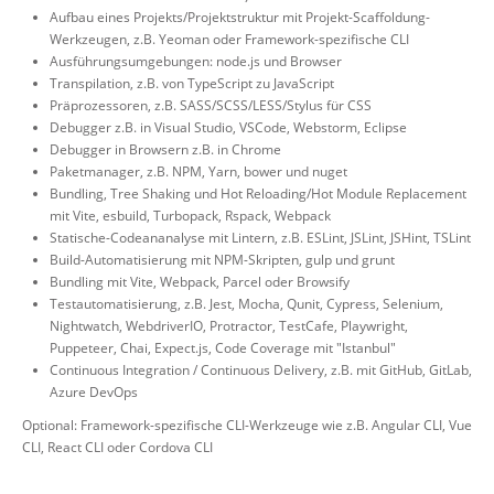
Aufbau eines Projekts/Projektstruktur mit Projekt-Scaffoldung-
Werkzeugen, z.B. Yeoman oder Framework-spezifische CLI
Ausführungsumgebungen: node.js und Browser
Transpilation, z.B. von TypeScript zu JavaScript
Präprozessoren, z.B. SASS/SCSS/LESS/Stylus für CSS
Debugger z.B. in Visual Studio, VSCode, Webstorm, Eclipse
Debugger in Browsern z.B. in Chrome
Paketmanager, z.B. NPM, Yarn, bower und nuget
Bundling, Tree Shaking und Hot Reloading/Hot Module Replacement
mit Vite, esbuild, Turbopack, Rspack, Webpack
Statische-Codeananalyse mit Lintern, z.B. ESLint, JSLint, JSHint, TSLint
Build-Automatisierung mit NPM-Skripten, gulp und grunt
Bundling mit Vite, Webpack, Parcel oder Browsify
Testautomatisierung, z.B. Jest, Mocha, Qunit, Cypress, Selenium,
Nightwatch, WebdriverIO, Protractor, TestCafe, Playwright,
Puppeteer, Chai, Expect.js, Code Coverage mit "Istanbul"
Continuous Integration / Continuous Delivery, z.B. mit GitHub, GitLab,
Azure DevOps
Optional: Framework-spezifische CLI-Werkzeuge wie z.B. Angular CLI, Vue
CLI, React CLI oder Cordova CLI