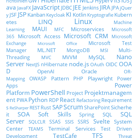
Hibernate
IIS
J
GWT
HyperV
iOS
richtlinien
JavaScript
ava
JEE
JIRA
JDBC
Jenkins
JPA
JavaFX
jQuer
JSP
KI
JSF
Kanban
Kotlin
Kubern
y
Keycloak
Kryptografie
Linux
LINQ
etes
Machine
MAUI
Microservices
Learning
MFC
Microsoft
Microsoft CRM
Microsoft Access
365
Microsoft
Microsoft Test
Exchange
Microsoft Office
ML.NET
Manager
MongoDB
Multi-
MSI
Nano
MySQL
Threading
MVVM
MVC
Server
node.js
OOA
nHibernate
OIDC
NextJS
OAuth
D
Oracle
OpenAI
OR-
Pattern
Playwright
OWASP
PHP
Power
Mapping
Power
Apps
PowerShell
Platform
Projektmanagem
Project
ent
Python
React
PWA
RDP
Requirement
Refactoring
Scrum
SAP
Sicherhe
s
Rust
SharePoint
REST
ReSharper
SOA
SQL
Soft Skills
it
SQL
Spring
Server
Svelte
System
SSAS
SSRS
SQLCLR
SSIS
Center
Terminal Services
Test Driven
TEAMS
TFS
TestCafe
Development
Threat