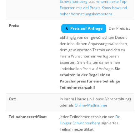
Schwichtenberg
u.a.
renommierte Top-
Experten mit viel Praxis-Know-how und
hoher Vermittlungskompetenz
.
Preis:
Preis auf Anfrage
Der Preis ist
abhängig von der gewünschten Dauer,
den inhaltlichen Anpassungswünschen,
dem gewünschten Termin und den zu
Ihrem Wunschtermin verfügbaren
Experten. Sie erhalten daher einen
iindviduellen Preis auf Anfrage.
Sie
erhalten in der Regel einen
Pauschalpreis für eine beliebige
Teilnehmeranzahl!
Ort:
In Ihrem Hause (In-House-Veranstaltung)
oder als
Online-Maßnahme
Teilnahmezertifikat:
Jeder Teilnehmer erhält ein von
Dr.
Holger Schwichtenberg
signiertes
Teilnahmezertifikat.