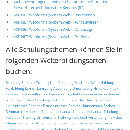
Webanwendungen entwickeln für Internet Information
Server/Internet Information Services (IIS)
ASP.NET Webforms (System.Web) - Basiswissen
ASP.NET Webforms (System.Web) - Aufbauwissen
ASP.NET Webforms (System.Web) - Datenzugriff
ASP.NET Webforms (System.Web) - Profiwissen
Alle Schulungsthemen können Sie in
folgenden Weiterbildungsarten
buchen:
Schulung
Seminar
Training
Kurs
Coaching
Workshop
Weiterbildung
Fortbildung
Lernen
Lehrgang
Ausbildung
Umschulung
Firmenseminar
Inhouse
In-House-Kurs
In-House-Training
In-House-Seminar
In-House-
Schulung
In-Haus-Schulung
Im-Haus-Seminar
Im-Haus-Schulung
Hausinternes Seminar
Firmeninternes Seminar
Kundenspezifisches
Seminar
Individuelles Seminar
Individual-Seminar
Individual-Schulung
Individual-Training
On-Demand-Training
Individual-Fortbildung
Individual-
Weiterbildung
Beratung
Bildung
Consulting
Crashkurs
Crashkurse
Erwachsenenbildung
Firmenschulung
Firmentraining
Fortbildungen
Kurse