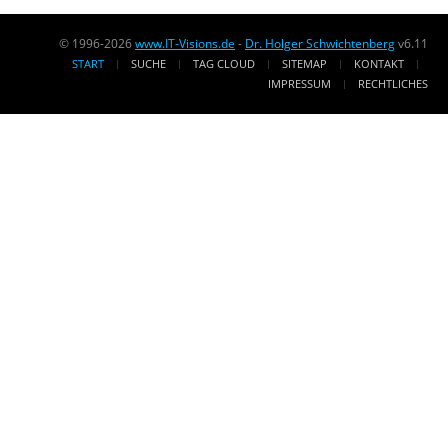
© 1996-2026
www.IT-Visions.de
-
Dr. Holger Schwichtenberg
v6.11
START
SUCHE
TAG CLOUD
SITEMAP
KONTAKT
IMPRESSUM
RECHTLICHES