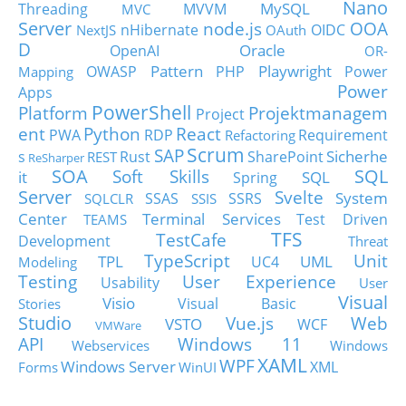
Nano
MySQL
Threading
MVVM
MVC
Server
node.js
OOA
nHibernate
OIDC
NextJS
OAuth
D
Oracle
OpenAI
OR-
Pattern
Playwright
OWASP
PHP
Power
Mapping
Power
Apps
PowerShell
Platform
Projektmanagem
Project
ent
Python
React
PWA
RDP
Requirement
Refactoring
Scrum
SAP
Sicherhe
s
Rust
SharePoint
REST
ReSharper
SOA
SQL
Soft Skills
it
SQL
Spring
Server
Svelte
System
SSAS
SSRS
SQLCLR
SSIS
Center
Terminal Services
Test Driven
TEAMS
TFS
TestCafe
Development
Threat
TypeScript
Unit
TPL
UML
UC4
Modeling
Testing
User Experience
Usability
User
Visual
Visio
Visual Basic
Stories
Studio
Vue.js
Web
VSTO
WCF
VMWare
API
Windows 11
Webservices
Windows
XAML
WPF
Windows Server
XML
Forms
WinUI