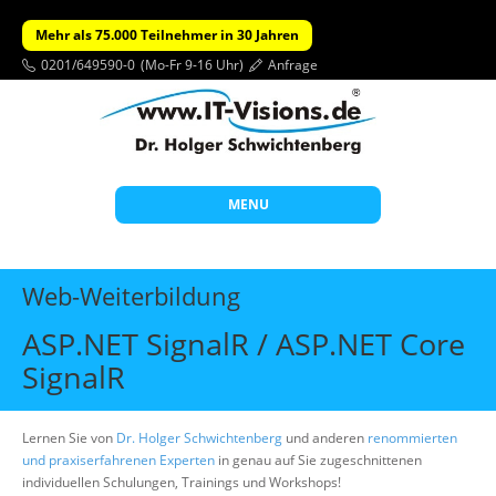
Mehr als 75.000 Teilnehmer in 30 Jahren
0201/649590-0
(Mo-Fr 9-16 Uhr)
Anfrage
MENU
Start
Web-Weiterbildung
Themen
ASP.NET SignalR / ASP.NET Core
Beratung
SignalR
Individuelle Schulungen
Offene Seminare
Lernen Sie von
Dr. Holger Schwichtenberg
und anderen
renommierten
und praxiserfahrenen Experten
in genau auf Sie zugeschnittenen
Wissen
individuellen Schulungen, Trainings und Workshops!