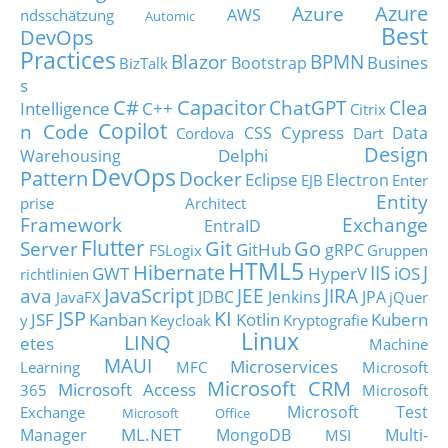
Azure
Azure
AWS
ndsschätzung
Automic
Best
DevOps
Practices
Blazor
BPMN
Busines
Bootstrap
BizTalk
s
C#
Capacitor
ChatGPT
Clea
Intelligence
C++
Citrix
Copilot
n Code
Cypress
CSS
Data
Cordova
Dart
Design
Delphi
Warehousing
DevOps
Pattern
Docker
Eclipse
Electron
EJB
Enter
Entity
prise Architect
Framework
Exchange
EntraID
Flutter
Git
Go
Server
GitHub
gRPC
FSLogix
Gruppen
HTML5
Hibernate
IIS
J
GWT
HyperV
iOS
richtlinien
JavaScript
ava
JEE
JIRA
JDBC
Jenkins
JPA
JavaFX
jQuer
JSP
KI
JSF
Kanban
Kotlin
Kubern
y
Keycloak
Kryptografie
Linux
LINQ
etes
Machine
MAUI
Microservices
Learning
MFC
Microsoft
Microsoft CRM
Microsoft Access
365
Microsoft
Microsoft Test
Exchange
Microsoft Office
ML.NET
Manager
MongoDB
Multi-
MSI