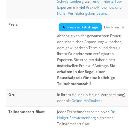
Schwichtenberg
u.a.
renommierte Top-
Experten mit viel Praxis-Know-how und
hoher Vermittlungskompetenz
.
Preis:
Preis auf Anfrage
Der Preis ist
abhängig von der gewünschten Dauer,
den inhaltlichen Anpassungswünschen,
dem gewünschten Termin und den zu
Ihrem Wunschtermin verfügbaren
Experten. Sie erhalten daher einen
iindviduellen Preis auf Anfrage.
Sie
erhalten in der Regel einen
Pauschalpreis für eine beliebige
Teilnehmeranzahl!
Ort:
In Ihrem Hause (In-House-Veranstaltung)
oder als
Online-Maßnahme
Teilnahmezertifikat:
Jeder Teilnehmer erhält ein von
Dr.
Holger Schwichtenberg
signiertes
Teilnahmezertifikat.