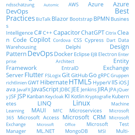
Azure
Azure
AWS
ndsschätzung
Automic
Best
DevOps
Practices
Blazor
BPMN
Busines
Bootstrap
BizTalk
s
C#
Capacitor
ChatGPT
Clea
Intelligence
C++
Citrix
Copilot
n Code
Cypress
CSS
Data
Cordova
Dart
Design
Delphi
Warehousing
DevOps
Pattern
Docker
Eclipse
Electron
EJB
Enter
Entity
prise Architect
Framework
Exchange
EntraID
Flutter
Git
Go
Server
GitHub
gRPC
FSLogix
Gruppen
HTML5
Hibernate
IIS
J
GWT
HyperV
iOS
richtlinien
JavaScript
ava
JEE
JIRA
JDBC
Jenkins
JPA
JavaFX
jQuer
JSP
KI
JSF
Kanban
Kotlin
Kubern
y
Keycloak
Kryptografie
Linux
LINQ
etes
Machine
MAUI
Microservices
Learning
MFC
Microsoft
Microsoft CRM
Microsoft Access
365
Microsoft
Microsoft Test
Exchange
Microsoft Office
ML.NET
Manager
MongoDB
Multi-
MSI