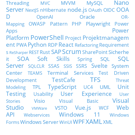
Nano
MySQL
Threading
MVVM
MVC
Server
node.js
OOA
nHibernate
OIDC
NextJS
OAuth
D
Oracle
OpenAI
OR-
Pattern
Playwright
OWASP
PHP
Power
Mapping
Power
Apps
PowerShell
Platform
Projektmanagem
Project
ent
Python
React
PWA
RDP
Requirement
Refactoring
Scrum
SAP
Sicherhe
s
Rust
SharePoint
REST
ReSharper
SOA
SQL
Soft Skills
it
SQL
Spring
Server
Svelte
System
SSAS
SSRS
SQLCLR
SSIS
Center
Terminal Services
Test Driven
TEAMS
TFS
TestCafe
Development
Threat
TypeScript
Unit
TPL
UML
UC4
Modeling
Testing
User Experience
Usability
User
Visual
Visio
Visual Basic
Stories
Studio
Vue.js
Web
VSTO
WCF
VMWare
API
Windows 11
Webservices
Windows
XAML
WPF
Windows Server
XML
Forms
WinUI