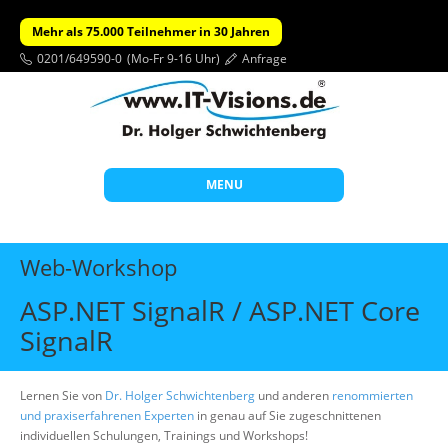
Mehr als 75.000 Teilnehmer in 30 Jahren
0201/649590-0
(Mo-Fr 9-16 Uhr)
Anfrage
MENU
Start
Web-Workshop
Themen
ASP.NET SignalR / ASP.NET Core
Beratung
SignalR
Individuelle Schulungen
Offene Seminare
Lernen Sie von
Dr. Holger Schwichtenberg
und anderen
renommierten
und praxiserfahrenen Experten
in genau auf Sie zugeschnittenen
Wissen
individuellen Schulungen, Trainings und Workshops!