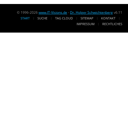
© 1996-2026
www.IT-Visions.de
-
Dr. Holger Schwichtenberg
v6.11
START
SUCHE
TAG CLOUD
SITEMAP
KONTAKT
IMPRESSUM
RECHTLICHES