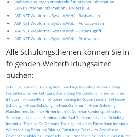
Webanwendungen entwickeln für Internet Information
Server/Internet Information Services (IIS)
ASP.NET Webforms (System.Web) - Basiswissen
ASP.NET Webforms (System.Web) - Aufbauwissen
ASP.NET Webforms (System.Web) - Datenzugriff
ASP.NET Webforms (System.Web) - Profiwissen
Alle Schulungsthemen können Sie in
folgenden Weiterbildungsarten
buchen:
Schulung
Seminar
Training
Kurs
Coaching
Workshop
Weiterbildung
Fortbildung
Lernen
Lehrgang
Ausbildung
Umschulung
Firmenseminar
Inhouse
In-House-Kurs
In-House-Training
In-House-Seminar
In-House-
Schulung
In-Haus-Schulung
Im-Haus-Seminar
Im-Haus-Schulung
Hausinternes Seminar
Firmeninternes Seminar
Kundenspezifisches
Seminar
Individuelles Seminar
Individual-Seminar
Individual-Schulung
Individual-Training
On-Demand-Training
Individual-Fortbildung
Individual-
Weiterbildung
Beratung
Bildung
Consulting
Crashkurs
Crashkurse
Erwachsenenbildung
Firmenschulung
Firmentraining
Fortbildungen
Kurse