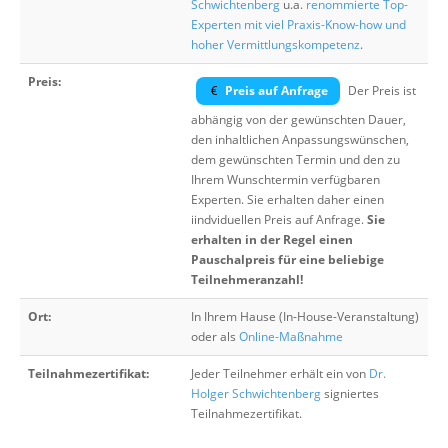
Schwichtenberg
u.a.
renommierte Top-
Experten mit viel Praxis-Know-how und
hoher Vermittlungskompetenz
.
Preis:
Preis auf Anfrage
Der Preis ist
abhängig von der gewünschten Dauer,
den inhaltlichen Anpassungswünschen,
dem gewünschten Termin und den zu
Ihrem Wunschtermin verfügbaren
Experten. Sie erhalten daher einen
iindviduellen Preis auf Anfrage.
Sie
erhalten in der Regel einen
Pauschalpreis für eine beliebige
Teilnehmeranzahl!
Ort:
In Ihrem Hause (In-House-Veranstaltung)
oder als
Online-Maßnahme
Teilnahmezertifikat:
Jeder Teilnehmer erhält ein von
Dr.
Holger Schwichtenberg
signiertes
Teilnahmezertifikat.