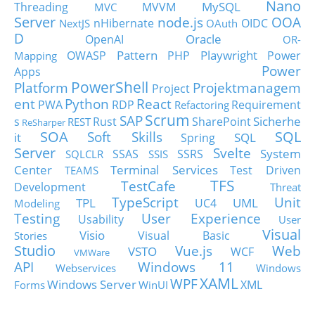
Nano
MySQL
Threading
MVVM
MVC
Server
node.js
OOA
nHibernate
OIDC
NextJS
OAuth
D
Oracle
OpenAI
OR-
Pattern
Playwright
OWASP
PHP
Power
Mapping
Power
Apps
PowerShell
Platform
Projektmanagem
Project
ent
Python
React
PWA
RDP
Requirement
Refactoring
Scrum
SAP
Sicherhe
s
Rust
SharePoint
REST
ReSharper
SOA
SQL
Soft Skills
it
SQL
Spring
Server
Svelte
System
SSAS
SSRS
SQLCLR
SSIS
Center
Terminal Services
Test Driven
TEAMS
TFS
TestCafe
Development
Threat
TypeScript
Unit
TPL
UML
UC4
Modeling
Testing
User Experience
Usability
User
Visual
Visio
Visual Basic
Stories
Studio
Vue.js
Web
VSTO
WCF
VMWare
API
Windows 11
Webservices
Windows
XAML
WPF
Windows Server
XML
Forms
WinUI