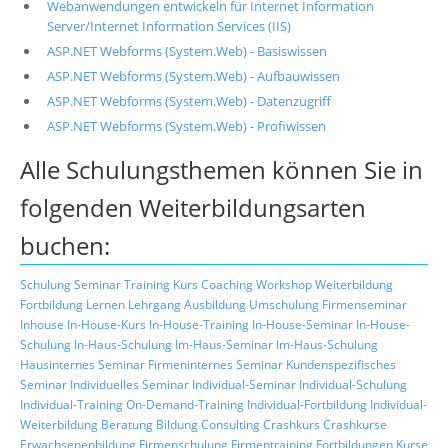
Webanwendungen entwickeln für Internet Information
Server/Internet Information Services (IIS)
ASP.NET Webforms (System.Web) - Basiswissen
ASP.NET Webforms (System.Web) - Aufbauwissen
ASP.NET Webforms (System.Web) - Datenzugriff
ASP.NET Webforms (System.Web) - Profiwissen
Alle Schulungsthemen können Sie in
folgenden Weiterbildungsarten
buchen:
Schulung
Seminar
Training
Kurs
Coaching
Workshop
Weiterbildung
Fortbildung
Lernen
Lehrgang
Ausbildung
Umschulung
Firmenseminar
Inhouse
In-House-Kurs
In-House-Training
In-House-Seminar
In-House-
Schulung
In-Haus-Schulung
Im-Haus-Seminar
Im-Haus-Schulung
Hausinternes Seminar
Firmeninternes Seminar
Kundenspezifisches
Seminar
Individuelles Seminar
Individual-Seminar
Individual-Schulung
Individual-Training
On-Demand-Training
Individual-Fortbildung
Individual-
Weiterbildung
Beratung
Bildung
Consulting
Crashkurs
Crashkurse
Erwachsenenbildung
Firmenschulung
Firmentraining
Fortbildungen
Kurse