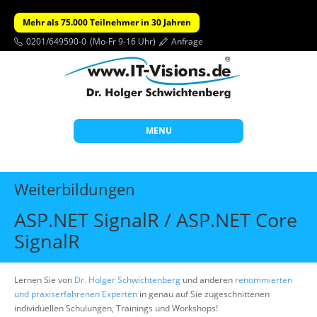
Mehr als 75.000 Teilnehmer in 30 Jahren
0201/649590-0
(Mo-Fr 9-16 Uhr)
Anfrage
MENU
Start
Weiterbildungen
Themen
ASP.NET SignalR / ASP.NET Core
Beratung
SignalR
Individuelle Schulungen
Offene Seminare
Lernen Sie von
Dr. Holger Schwichtenberg
und anderen
renommierten
und praxiserfahrenen Experten
in genau auf Sie zugeschnittenen
Wissen
individuellen Schulungen, Trainings und Workshops!