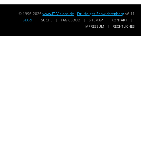
© 1996-2026
www.IT-Visions.de
-
Dr. Holger Schwichtenberg
v6.11
START
SUCHE
TAG CLOUD
SITEMAP
KONTAKT
IMPRESSUM
RECHTLICHES