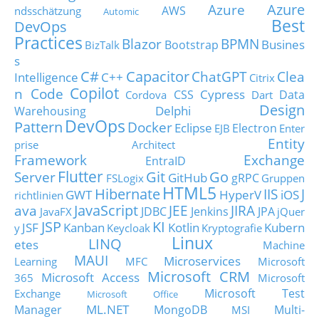
Azure
Azure
AWS
ndsschätzung
Automic
Best
DevOps
Practices
Blazor
BPMN
Busines
Bootstrap
BizTalk
s
C#
Capacitor
ChatGPT
Clea
Intelligence
C++
Citrix
Copilot
n Code
Cypress
CSS
Data
Cordova
Dart
Design
Delphi
Warehousing
DevOps
Pattern
Docker
Eclipse
Electron
EJB
Enter
Entity
prise Architect
Framework
Exchange
EntraID
Flutter
Git
Go
Server
GitHub
gRPC
FSLogix
Gruppen
HTML5
Hibernate
IIS
J
GWT
HyperV
iOS
richtlinien
JavaScript
ava
JEE
JIRA
JDBC
Jenkins
JPA
JavaFX
jQuer
JSP
KI
JSF
Kanban
Kotlin
Kubern
y
Keycloak
Kryptografie
Linux
LINQ
etes
Machine
MAUI
Microservices
Learning
MFC
Microsoft
Microsoft CRM
Microsoft Access
365
Microsoft
Microsoft Test
Exchange
Microsoft Office
ML.NET
Manager
MongoDB
Multi-
MSI