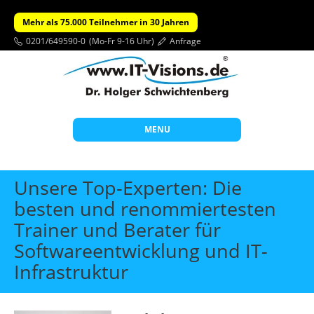
Mehr als 75.000 Teilnehmer in 30 Jahren
0201/649590-0
(Mo-Fr 9-16 Uhr)
Anfrage
MENU
Start
Unsere Top-Experten: Die
Themen
besten und renommiertesten
Trainer und Berater für
Beratung
Softwareentwicklung und IT-
Individuelle Schulungen
Infrastruktur
Offene Seminare
Wissen