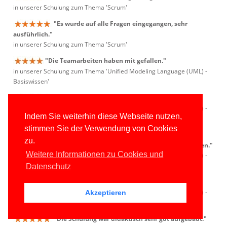
in unserer Schulung zum Thema 'Scrum'
"Es wurde auf alle Fragen eingegangen, sehr
ausführlich."
in unserer Schulung zum Thema 'Scrum'
"Die Teamarbeiten haben mit gefallen."
in unserer Schulung zum Thema 'Unified Modeling Language (UML) -
Basiswissen'
"Ein gelungener Mix aus Vortrag und Übungen."
in unserer Schulung zum Thema 'Unified Modeling Language (UML) -
Indem Sie weiterhin diese Webseite nutzen,
Basiswissen'
stimmen Sie der Verwendung von Cookies
"Eine sehr informative Schulung. Theoretische
zu.
Themen wurden aufgelockert und sehr verständlich vorgetragen."
Weitere Informationen zu Cookies und
in unserer Schulung zum Thema 'Unified Modeling Language (UML) -
Basiswissen'
Datenschutz
"Die Interaktivität des Workshops war gut."
in unserer Schulung zum Thema 'Unified Modeling Language (UML) -
Akzeptieren
Basiswissen'
"Die Schulung war didaktisch sehr gut aufgebaut."