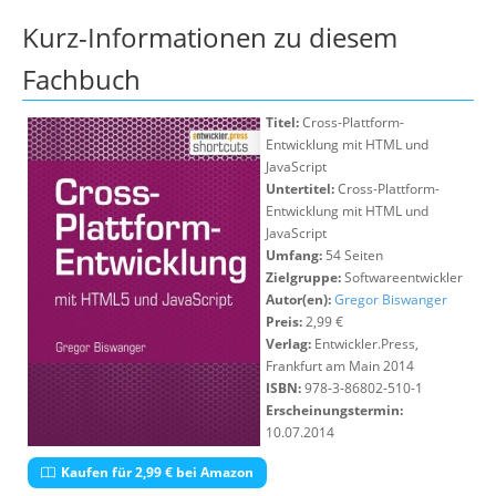
Über uns
Kurz-Informationen zu diesem
Suche
Fachbuch
Titel:
Cross-Plattform-
Entwicklung mit HTML und
JavaScript
Untertitel:
Cross-Plattform-
Entwicklung mit HTML und
JavaScript
Umfang:
54 Seiten
Zielgruppe:
Softwareentwickler
Autor(en):
Gregor Biswanger
Preis:
2,99 €
Verlag:
Entwickler.Press,
Frankfurt am Main 2014
ISBN:
978-3-86802-510-1
Erscheinungstermin:
10.07.2014
Kaufen für 2,99 € bei Amazon