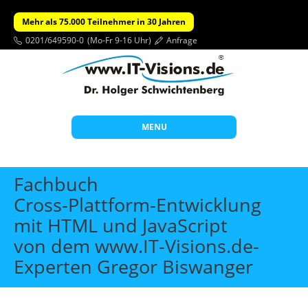
Mehr als 75.000 Teilnehmer in 30 Jahren
0201/649590-0
(Mo-Fr 9-16 Uhr)
Anfrage
MENU
Start
Fachbuch
Themen
Cross-Plattform-Entwicklung
mit HTML und JavaScript
Beratung
von dem www.IT-Visions.de-
Individuelle Schulungen
Experten Gregor Biswanger
Offene Seminare
Wissen