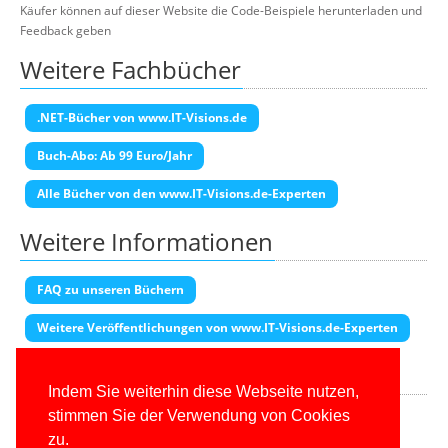
Käufer können auf dieser Website die Code-Beispiele herunterladen und
Feedback geben
Weitere Fachbücher
.NET-Bücher von www.IT-Visions.de
Buch-Abo: Ab 99 Euro/Jahr
Alle Bücher von den www.IT-Visions.de-Experten
Weitere Informationen
FAQ zu unseren Büchern
Weitere Veröffentlichungen von www.IT-Visions.de-Experten
Transparenzhinweis
Indem Sie weiterhin diese Webseite nutzen,
Diese Seite enthält Partner-Links. Wenn Sie auf einen Amazon-Link
stimmen Sie der Verwendung von Cookies
klicken und dort kaufen, erhalten wir eine Provision.
zu.