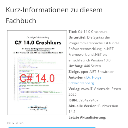
Über uns
Kurz-Informationen zu diesem
Suche
Fachbuch
Titel:
C# 14.0 Crashkurs
Untertitel:
Die Syntax der
Programmiersprache C# für die
Softwareentwicklung in .NET
Framework und .NET bis
einschließlich Version 10.0
Umfang:
446 Seiten
Zielgruppe:
.NET-Entwickler
Autor(en):
Dr. Holger
Schwichtenberg
Verlag:
www.IT-Visions.de, Essen
2025
ISBN:
3934279457
Aktuelle Version:
Buchversion
14.5
Letzte Aktualisierung:
08.07.2026