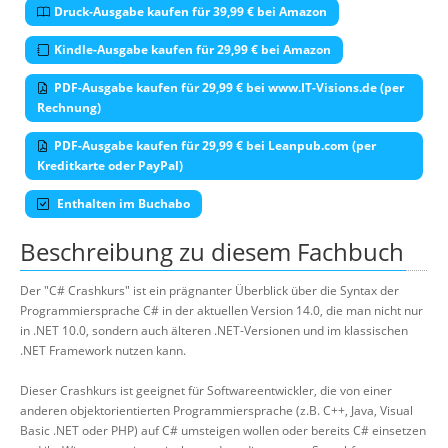
Druck-Ausgabe kaufen für 39,99 € bei Amazon
Kindle-Ausgabe kaufen für 29,99 € bei Amazon
PDF-Ausgabe kaufen für 29,99 € bei www.IT-Visions.de (per
Rechnung)
PDF-Ausgabe kaufen für 29,99 € bei Leanpub.com (per
Kreditkarte oder PayPal)
Enthalten im Buchabo
Beschreibung zu diesem Fachbuch
Der "C# Crashkurs" ist ein prägnanter Überblick über die Syntax der
Programmiersprache C# in der aktuellen Version 14.0, die man nicht nur
in .NET 10.0, sondern auch älteren .NET-Versionen und im klassischen
.NET Framework nutzen kann.
Dieser Crashkurs ist geeignet für Softwareentwickler, die von einer
anderen objektorientierten Programmiersprache (z.B. C++, Java, Visual
Basic .NET oder PHP) auf C# umsteigen wollen oder bereits C# einsetzen