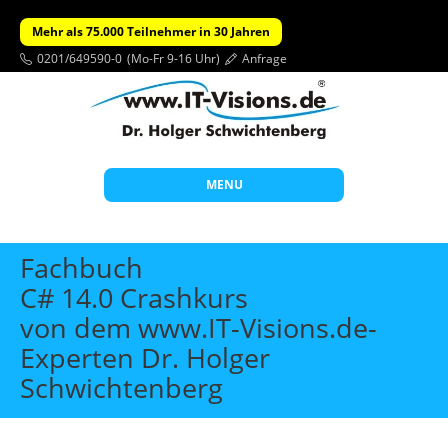
Mehr als 75.000 Teilnehmer in 30 Jahren
0201/649590-0
(Mo-Fr 9-16 Uhr)
Anfrage
MENU
Start
Fachbuch
Themen
C# 14.0 Crashkurs
von dem www.IT-Visions.de-
Beratung
Experten Dr. Holger
Individuelle Schulungen
Schwichtenberg
Offene Seminare
Wissen