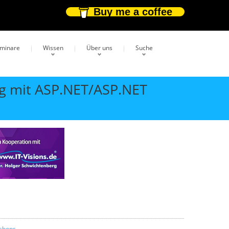
Buy me a coffee
eminare
Wissen
Über uns
Suche
g mit ASP.NET/ASP.NET
shops