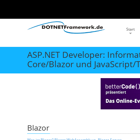
Start
ASP.NET Developer: Inform
Core/Blazor und JavaScript/
Blazor
Was ist Blazor? Blazor WebAssembly vs. Blazor Server