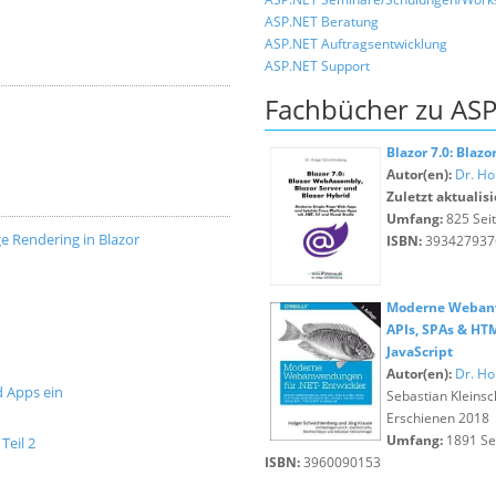
ASP.NET Beratung
ASP.NET Auftragsentwicklung
ASP.NET Support
Fachbücher zu ASP
Blazor 7.0: Blaz
Autor(en):
Dr. Ho
Zuletzt aktualisi
Umfang:
825 Sei
ge Rendering in Blazor
ISBN:
393427937
Moderne Webanw
APIs, SPAs & HT
JavaScript
Autor(en):
Dr. Ho
d Apps ein
Sebastian Kleins
Erschienen 2018
Umfang:
1891 Se
Teil 2
ISBN:
3960090153