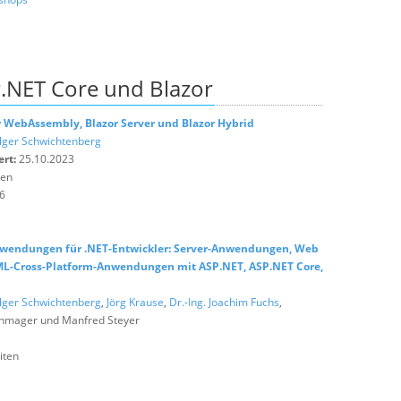
.NET Core und Blazor
or WebAssembly, Blazor Server und Blazor Hybrid
lger Schwichtenberg
ert:
25.10.2023
ten
6
endungen für .NET-Entwickler: Server-Anwendungen, Web
ML-Cross-Platform-Anwendungen mit ASP.NET, ASP.NET Core,
lger Schwichtenberg
,
Jörg Krause
,
Dr.-Ing. Joachim Fuchs
,
chmager und Manfred Steyer
iten