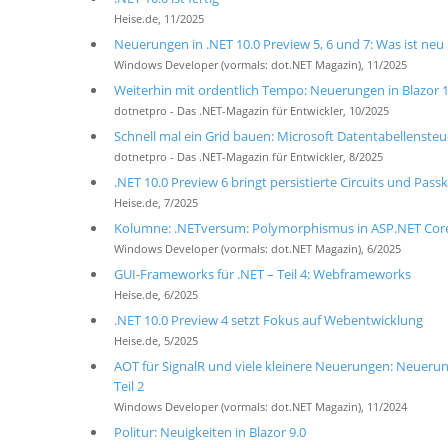
Heise.de, 11/2025
Neuerungen in .NET 10.0 Preview 5, 6 und 7: Was ist neu
Windows Developer (vormals: dot.NET Magazin), 11/2025
Weiterhin mit ordentlich Tempo: Neuerungen in Blazor 10
dotnetpro - Das .NET-Magazin für Entwickler, 10/2025
Schnell mal ein Grid bauen: Microsoft Datentabellensteu
dotnetpro - Das .NET-Magazin für Entwickler, 8/2025
.NET 10.0 Preview 6 bringt persistierte Circuits und Passk
Heise.de, 7/2025
Kolumne: .NETversum: Polymorphismus in ASP.NET Cor
Windows Developer (vormals: dot.NET Magazin), 6/2025
GUI-Frameworks für .NET – Teil 4: Webframeworks
Heise.de, 6/2025
.NET 10.0 Preview 4 setzt Fokus auf Webentwicklung
Heise.de, 5/2025
AOT für SignalR und viele kleinere Neuerungen: Neuerung
Teil 2
Windows Developer (vormals: dot.NET Magazin), 11/2024
Politur: Neuigkeiten in Blazor 9.0