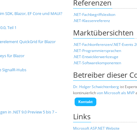
Referenzen
 im SDK, Blazor, EF Core und MAUI?
.NET-Fachbegriffslexikon
.NET-Klassenreferenz
.0, Teil 1
Marktübersichten
erelement QuickGrid für Blazor
.NET-Fachkonferenzen/.NET-Events 
.NET-Programmiersprachen
eys für Blazor
.NET-Entwicklerwerkzeuge
.NET-Softwarekomponenten
e SignalR-Hubs
Betreiber dieser 
Dr. Holger Schwichtenberg
ist Expert
kontinuierlich
von Microsoft als MVP
a
Kontakt
en in .NET 9.0 Preview 5 bis 7 –
Links
Microsoft ASP.NET Website