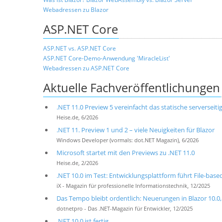
Webadressen zu Blazor
ASP.NET Core
ASP.NET vs. ASP.NET Core
ASP.NET Core-Demo-Anwendung 'MiracleList'
Webadressen zu ASP.NET Core
Aktuelle Fachveröffentlichungen
.NET 11.0 Preview 5 vereinfacht das statische serverseiti
Heise.de, 6/2026
.NET 11. Preview 1 und 2 – viele Neuigkeiten für Blazor
Windows Developer (vormals: dot.NET Magazin), 6/2026
Microsoft startet mit den Previews zu .NET 11.0
Heise.de, 2/2026
.NET 10.0 im Test: Entwicklungsplattform führt File-base
iX - Magazin für professionelle Informationstechnik, 12/2025
Das Tempo bleibt ordentlich: Neuerungen in Blazor 10.0, 
dotnetpro - Das .NET-Magazin für Entwickler, 12/2025
.NET 10.0 ist fertig