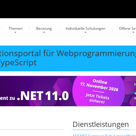
Themen
Beratung
Individuelle Schulungen
Offene S
ationsportal für Webprogrammierun
TypeScript
Dienstleistungen
ASP.NET Seminare/Schulungen/Work