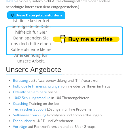
Daten
erwirken, sofern nicht Aufzeichnungspflichten oder andere
berechtigte Interessen dem entgegenstehen.)
Diese Datei jetzt anfordern
Ist diese kostenfrei
bereitgestellte Datei
hilfreich für Sie?
Dann spenden Sie
Buy me a coffee
uns doch bitte einen
Kaffee als eine kleine
Anerkennung für
unsere Arbeit.
Unsere Angebote
Beratung
zu Softwareentwicklung und IT-Infrastruktur
Individuelle Firmenschulungen
online oder bei Ihnen im Haus
Öffentliche Seminare
online
1042 Schulungsmodule
in 104 Themengebieten
Coaching
Training on the Job
Technischer Support
Lösungen für Ihre Probleme
Softwareentwicklung
Prototypen und Komplettlösungen
Fachbücher
zu .NET- und Webthemen
Vorträge
auf Fachkonferenzen und bei User Groups