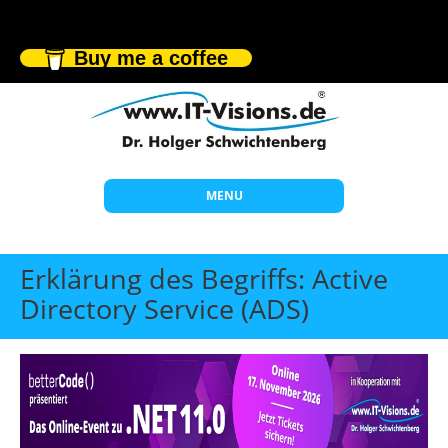
Buy me a coffee
MENU
Start
Erklärung des Begriffs: Active
Themen
Directory Service (ADS)
Beratung
Individuelle Schulungen
Offene Seminare
Wissen