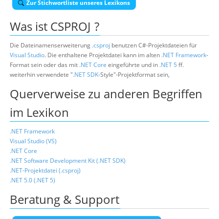
Zur Stichwortliste unseres Lexikons
Über uns
Was ist
CSPROJ
?
Suche
Die Dateinamenserweiterung
.csproj
benutzen C#-Projektdateien für
Visual Studio
. Die enthaltene Projektdatei kann im alten
.NET Framework
-
Format sein oder das mit
.NET Core
eingeführte und in
.NET 5
ff.
weiterhin verwendete "
.NET SDK
-Style"-Projektformat sein,
Querverweise zu anderen Begriffen
im Lexikon
.NET Framework
Visual Studio (VS)
.NET Core
.NET Software Development Kit (.NET SDK)
.NET-Projektdatei (.csproj)
.NET 5.0 (.NET 5)
Beratung & Support