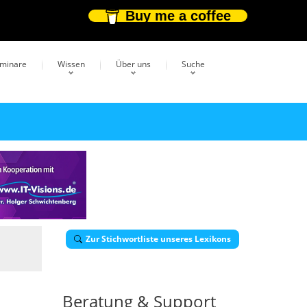
Buy me a coffee
eminare
Wissen
Über uns
Suche
Zur Stichwortliste unseres Lexikons
Beratung & Support