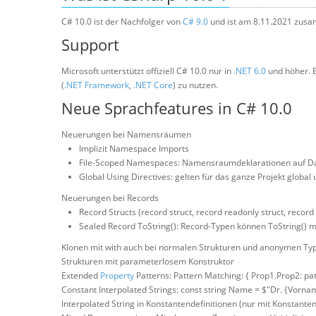
C# 10.0 ist der Nachfolger von
C# 9.0
und ist am 8.11.2021 zus
Support
Microsoft unterstützt offiziell C# 10.0 nur in
.NET 6.0
und höher. E
(
.NET Framework
,
.NET Core
) zu nutzen.
Neue Sprachfeatures in C# 10.0
Neuerungen bei Namensräumen
Implizit Namespace Imports
File-Scoped Namespaces: Namensraumdeklarationen auf D
Global Using Directives: gelten für das ganze Projekt global 
Neuerungen bei Records
Record Structs (record struct, record readonly struct, record
Sealed Record ToString(): Record-Typen können ToString() m
Klonen mit with auch bei normalen Strukturen und anonymen Ty
Strukturen mit parameterlosem Konstruktor
Extended
Property
Patterns: Pattern Matching: { Prop1.Prop2: patte
Constant Interpolated Strings: const string Name = $"Dr. {Vor
Interpolated String in Konstantendefinitionen (nur mit Konstanten