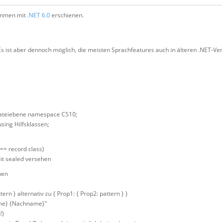
ammen mit
.NET 6.0
erschienen.
s ist aber dennoch möglich, die meisten Sprachfeatures auch in älteren .NET-Ve
ateiebene namespace CS10;
using Hilfsklassen;
 == record class)
it sealed versehen
pen
rn } alternativ zu { Prop1: { Prop2: pattern } }
name} {Nachname}"
!)