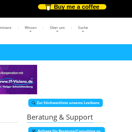
Buy me a coffee
eminare
Wissen
Über uns
Suche
Zur Stichwortliste unseres Lexikons
Beratung & Support
Anfrage für Beratung/Consulting zu