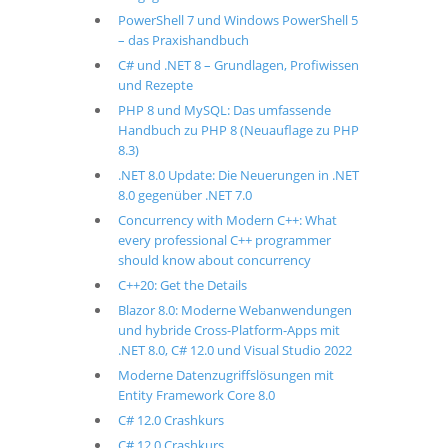
PowerShell 7 und Windows PowerShell 5
– das Praxishandbuch
C# und .NET 8 – Grundlagen, Profiwissen
und Rezepte
PHP 8 und MySQL: Das umfassende
Handbuch zu PHP 8 (Neuauflage zu PHP
8.3)
.NET 8.0 Update: Die Neuerungen in .NET
8.0 gegenüber .NET 7.0
Concurrency with Modern C++: What
every professional C++ programmer
should know about concurrency
C++20: Get the Details
Blazor 8.0: Moderne Webanwendungen
und hybride Cross-Platform-Apps mit
.NET 8.0, C# 12.0 und Visual Studio 2022
Moderne Datenzugriffslösungen mit
Entity Framework Core 8.0
C# 12.0 Crashkurs
C# 12.0 Crashkurs