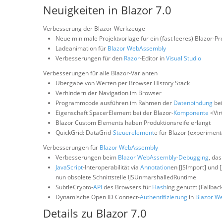
Neuigkeiten in Blazor 7.0
Verbesserung der Blazor-Werkzeuge
Neue minimale Projektvorlage für ein (fast leeres) Blazor-Pr
Ladeanimation für
Blazor WebAssembly
Verbesserungen für den
Razor
-Editor in
Visual Studio
Verbesserungen für alle Blazor-Varianten
Übergabe von Werten per Browser History Stack
Verhindern der Navigation im Browser
Programmcode ausführen im Rahmen der
Datenbindung
bei
Eigenschaft SpacerElement bei der Blazor-
Komponente
<Vir
Blazor Custom Elements haben Produktionsreife erlangt
QuickGrid: DataGrid-
Steuerelement
e für Blazor (experimente
Verbesserungen für
Blazor WebAssembly
Verbesserungen beim
Blazor WebAssembly
-
Debugging
, da
JavaScript
-Interoperabilität via
Annotation
en [JSImport] und 
nun obsolete Schnittstelle IJSUnmarshalledRuntime
SubtleCrypto-
API
des Browsers für
Hash
ing genutzt (Fallba
Dynamische Open ID Connect-
Authentifizierung
in
Blazor W
Details zu Blazor 7.0