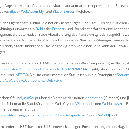
age-Apps hat Microsoft eine anpassbare Ladeanimation mit prozentualer Fortschr
 leeres
Blazor WebAssembly
- und
Blazor Server
-Projekte.
 bei der Eigenschaft "@bind" die neuen Zusätze ":get" und ":set", um das Auslesen
@bind:get erwartet ein
Field
oder
Property
und @bind:set erfordert eine passend
geben, die automatisch nach Aktualisierung des Klassenmitglieds ausgeführt we
nthaltene Klasse Microsoft.AspNetCore.Components.NavigationManager kann in d
r History Stack" übergeben. Das Wegnavigieren von einer Seite kann der Entwickl
gen.
ents zum Erstellen von HTML Custom Elements (Web Components) in Blazor, d
ktion-Erster-Release-Candidate-von-NET-6-6192682.html
] gibt, aber bisher den S
ndteil von
.NET 7.0
. Neu im experimentellen Status ist nun ein Datengitter-
Steuer
oft.AspNetCore.Components.QuickGrid
].
wischen C# und
JavaScript
über die Vergabe der neuen
Annotation
[JSImport] und [
 die Schnittstelle SubtleCrypto des Web Crypto
API
in modernen
Webbrowser
n. B
ementierung erreichbar.
uthentifizierung
(siehe [
github.com/dotnet/aspnetcore/issues/42580
] und
ch zu anderen .NET-basierten UI-Frameworks einigen Einschränkungen unterlag. L