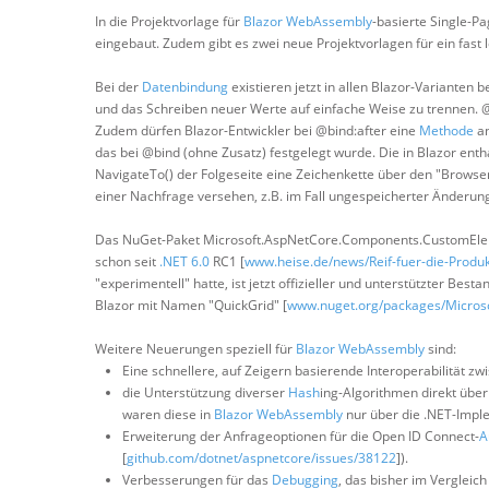
In die Projektvorlage für
Blazor WebAssembly
-basierte Single-P
eingebaut. Zudem gibt es zwei neue Projektvorlagen für ein fast
Bei der
Datenbindung
existieren jetzt in allen Blazor-Varianten
und das Schreiben neuer Werte auf einfache Weise zu trennen. 
Zudem dürfen Blazor-Entwickler bei @bind:after eine
Methode
an
das bei @bind (ohne Zusatz) festgelegt wurde. Die in Blazor e
NavigateTo() der Folgeseite eine Zeichenkette über den "Browse
einer Nachfrage versehen, z.B. im Fall ungespeicherter Änderun
Das NuGet-Paket Microsoft.AspNetCore.Components.CustomElem
schon seit
.NET 6.0
RC1 [
www.heise.de/news/Reif-fuer-die-Produ
"experimentell" hatte, ist jetzt offizieller und unterstützter Besta
Blazor mit Namen "QuickGrid" [
www.nuget.org/packages/Micros
Weitere Neuerungen speziell für
Blazor WebAssembly
sind:
Eine schnellere, auf Zeigern basierende Interoperabilität z
die Unterstützung diverser
Hash
ing-Algorithmen direkt über
waren diese in
Blazor WebAssembly
nur über die .NET-Impl
Erweiterung der Anfrageoptionen für die Open ID Connect-
A
[
github.com/dotnet/aspnetcore/issues/38122
]).
Verbesserungen für das
Debugging
, das bisher im Verglei