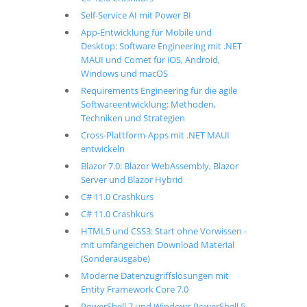
Self-Service AI mit Power BI
App-Entwicklung für Mobile und
Desktop: Software Engineering mit .NET
MAUI und Comet für iOS, Android,
Windows und macOS
Requirements Engineering für die agile
Softwareentwicklung: Methoden,
Techniken und Strategien
Cross-Plattform-Apps mit .NET MAUI
entwickeln
Blazor 7.0: Blazor WebAssembly, Blazor
Server und Blazor Hybrid
C# 11.0 Crashkurs
C# 11.0 Crashkurs
HTML5 und CSS3: Start ohne Vorwissen -
mit umfangeichen Download Material
(Sonderausgabe)
Moderne Datenzugriffslösungen mit
Entity Framework Core 7.0
PowerShell 7 und Windows PowerShell 5