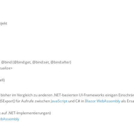
ojekt
 @bind (@bind:get, @bind:set, @bind:after)
tualize>
ll)
s bisher im Vergleich zu anderen .NET-basierten UI-Frameworks einigen Einschr
[JSExport] für Aufrufe zwischen
JavaScript
und C# in
Blazor WebAssembly
als Ersa
ck auf .NET-Implementierungen)
ebAssembly