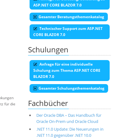
ASP.NET CORE BLAZOR 7.0
Gesamter Beratungsthemenkatalog
Technischer Support zum ASP.NET
CORE BLAZOR 7.0
Schulungen
Anfrage für eine individuelle
Schulung zum Thema ASP.NET CORE
BLAZOR 7.0
Gesamter Schulungsthemenkatalog
änkungen
Fachbücher
tz für die
Der Oracle DBA – Das Handbuch für
Oracle On-Prem und Oracle Cloud
.NET 11.0 Update: Die Neuerungen in
.NET 11.0 gegenüber .NET 10.0