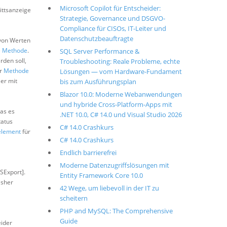
Microsoft Copilot für Entscheider:
ittsanzeige
Strategie, Governance und DSGVO-
Compliance für CISOs, IT-Leiter und
Datenschutzbeauftragte
 von Werten
e
Methode
.
SQL Server Performance &
rden soll,
Troubleshooting: Reale Probleme, echte
er
Methode
Lösungen — vom Hardware-Fundament
er mit
bis zum Ausführungsplan
Blazor 10.0: Moderne Webanwendungen
und hybride Cross-Platform-Apps mit
as es
.NET 10.0, C# 14.0 und Visual Studio 2026
tatus
C# 14.0 Crashkurs
element
für
C# 14.0 Crashkurs
Endlich barrierefrei
Moderne Datenzugriffslösungen mit
JSExport].
Entity Framework Core 10.0
isher
42 Wege, um liebevoll in der IT zu
scheitern
PHP and MySQL: The Comprehensive
Guide
eider