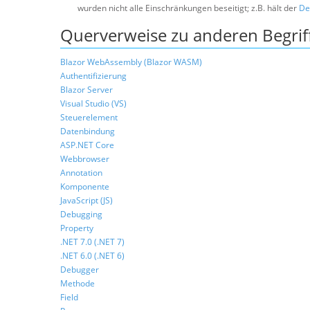
wurden nicht alle Einschränkungen beseitigt; z.B. hält der
De
Querverweise zu anderen Begrif
Blazor WebAssembly (Blazor WASM)
Authentifizierung
Blazor Server
Visual Studio (VS)
Steuerelement
Datenbindung
ASP.NET Core
Webbrowser
Annotation
Komponente
JavaScript (JS)
Debugging
Property
.NET 7.0 (.NET 7)
.NET 6.0 (.NET 6)
Debugger
Methode
Field