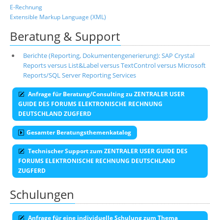
E-Rechnung
Extensible Markup Language (XML)
Beratung & Support
Berichte (Reporting, Dokumentengenerierung): SAP Crystal
Reports versus List&Label versus TextControl versus Microsoft
Reports/SQL Server Reporting Services
Anfrage für Beratung/Consulting zu ZENTRALER USER
GUIDE DES FORUMS ELEKTRONISCHE RECHNUNG
DEUTSCHLAND ZUGFERD
Gesamter Beratungsthemenkatalog
Technischer Support zum ZENTRALER USER GUIDE DES
FORUMS ELEKTRONISCHE RECHNUNG DEUTSCHLAND
ZUGFERD
Schulungen
Anfrage für eine individuelle Schulung zum Thema