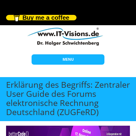
Buy me a coffee
MENU
Start
Erklärung des Begriffs: Zentraler
Themen
User Guide des Forums
elektronische Rechnung
Beratung
Deutschland (ZUGFeRD)
Individuelle Schulungen
Offene Seminare
Wissen