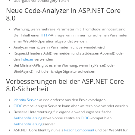
Übergabe von Antiforgery-Token
Neue Code-Analyzer in ASP.NET Core
8.0
Warnung, wenn mehrere Parameter mit [FromBody] annotiert sind:
Der Inhalt einer
HTTP
-Anfrage kann immer nur auf einen Parameter
einer WebAPI-Operation abgebildet werden.
Analyzer warnt, wenn Parameter nicht verwendet wird
Request.Headers.Add() vermeiden und stattdessen Append() oder
den
Indexer
verwenden
Bei Mininal-APIs gibt es eine Warnung, wenn TryParse() oder
BindAsync() nicht die richtige Signatur aufweisen
Verbesserungen bei der ASP.NET Core
8.0-Sicherheit
Identity Server
wurde entfernt aus den Projektvorlagen
OIDC
mit beliebigen Servern kann aber weiterhin verwendet werden
Bessere Unterstützung für eigene anwendungsspezifische
Authentifizierung
stoken ohne zentralen
OIDC
-kompatiblen
Authentifizierung
sserver
ASP.NET Core Identity nun als
Razor Component
und per WebAPI für