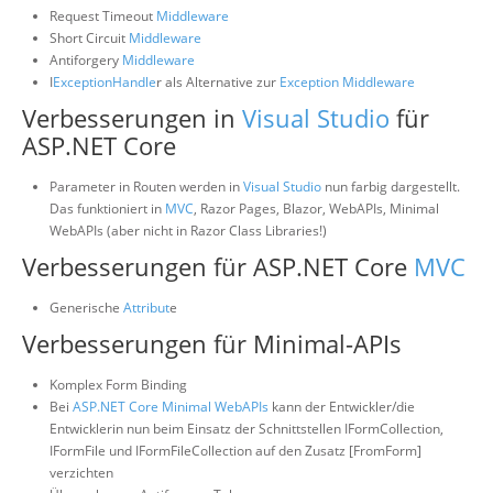
Request Timeout
Middleware
Short Circuit
Middleware
Antiforgery
Middleware
I
Exception
Handle
r als Alternative zur
Exception
Middleware
Verbesserungen in
Visual Studio
für
ASP.NET Core
Parameter in Routen werden in
Visual Studio
nun farbig dargestellt.
Das funktioniert in
MVC
, Razor Pages, Blazor, WebAPIs, Minimal
WebAPIs (aber nicht in Razor Class Libraries!)
Verbesserungen für ASP.NET Core
MVC
Generische
Attribut
e
Verbesserungen für Minimal-APIs
Komplex Form Binding
Bei
ASP.NET Core Minimal WebAPIs
kann der Entwickler/die
Entwicklerin nun beim Einsatz der Schnittstellen IFormCollection,
IFormFile und IFormFileCollection auf den Zusatz [FromForm]
verzichten