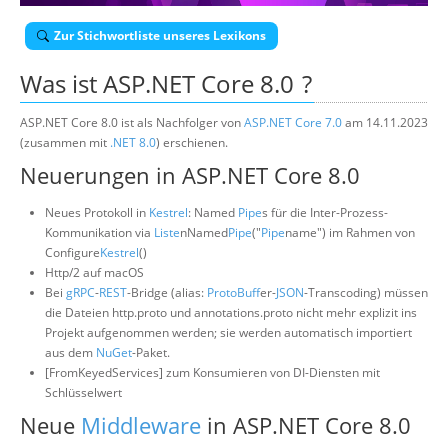
Über uns
Zur Stichwortliste unseres Lexikons
Suche
Was ist
ASP.NET Core 8.0
?
ASP.NET Core 8.0 ist als Nachfolger von
ASP.NET Core 7.0
am 14.11.2023
(zusammen mit
.NET 8.0
) erschienen.
Neuerungen in ASP.NET Core 8.0
Neues Protokoll in
Kestrel
: Named
Pipe
s für die Inter-Prozess-
Kommunikation via
Liste
nNamed
Pipe
("
Pipe
name") im Rahmen von
Configure
Kestrel
()
Http/2 auf macOS
Bei
gRPC
-
REST
-Bridge (alias:
ProtoBuf
fer-
JSON
-Transcoding) müssen
die Dateien http.proto und annotations.proto nicht mehr explizit ins
Projekt aufgenommen werden; sie werden automatisch importiert
aus dem
NuGet
-Paket.
[FromKeyedServices] zum Konsumieren von DI-Diensten mit
Schlüsselwert
Neue
Middleware
in ASP.NET Core 8.0