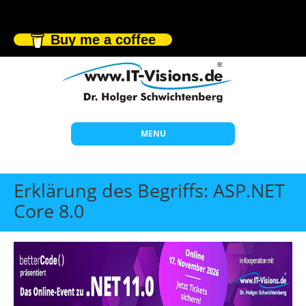
Buy me a coffee
MENU
Start
Erklärung des Begriffs: ASP.NET
Themen
Core 8.0
Beratung
Individuelle Schulungen
Offene Seminare
Wissen