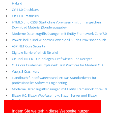
Hybrid
C# 11.0 Crashkurs
C# 11.0 Crashkurs
HTML5 und CSS3: Start ohne Vorwissen - mit umfangeichen
Download Material (Sonderausgabe)
Moderne Datenzugriffslösungen mit Entity Framework Core 7.0
PowerShell 7 und Windows PowerShell 5 – das Praxishandbuch
ASP.NET Core Security
Digitale Barrierefreiheit für alle!
C# und .NET 6 – Grundlagen, Profiwissen und Rezepte
C++ Core Guidelines Explained: Best Practices for Modern C++
Vue.js 3 Crashkurs
Handbuch für Softwareentwickler: Das Standardwerk für
professionelles Software Engineering
Moderne Datenzugriffslösungen mit Entity Framework Core 6.0
Blazor 6.0: Blazor WebAssembly, Blazor Server und Blazor
Desktop
Alle unsere aktuellen Fachbücher
Indem Sie weiterhin diese Webseite nutzen,