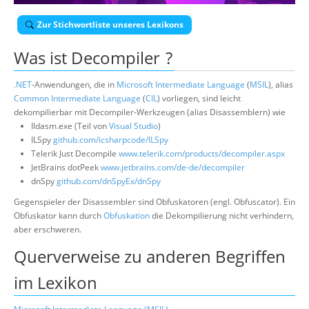
Über uns
Zur Stichwortliste unseres Lexikons
Suche
Was ist
Decompiler
?
.NET
-Anwendungen, die in
Microsoft Intermediate Language
(
MSIL
), alias
Common Intermediate Language
(
CIL
) vorliegen, sind leicht
dekompilierbar mit Decompiler-Werkzeugen (alias Disassemblern) wie
Ildasm.exe (Teil von
Visual Studio
)
ILSpy
github.com/icsharpcode/ILSpy
Telerik Just Decompile
www.telerik.com/products/decompiler.aspx
JetBrains dotPeek
www.jetbrains.com/de-de/decompiler
dnSpy
github.com/dnSpyEx/dnSpy
Gegenspieler der Disassembler sind Obfuskatoren (engl. Obfuscator). Ein
Obfuskator kann durch
Obfuskation
die Dekompilierung nicht verhindern,
aber erschweren.
Querverweise zu anderen Begriffen
im Lexikon