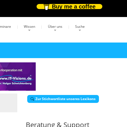
Buy me a coffee
eminare
Wissen
Über uns
Suche
Zur Stichwortliste unseres Lexikons
Beratung & Support