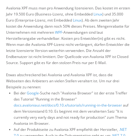
Avalonia XPF muss man pro Anwendung lizensieren. Das kostet im ersten
Jahr 19.500 Euro (Business-Lizenz, ohne Embedded
Linux
) und 35.000
Euro (Enterprise-Lizenz, mit Embedded
Linux
). Ab dem zweiten Jahr
kostet die Anwendung dann noch 50% dieses Preises. Mengenrabatte für
Unternehmen mit mehreren
WPF
-Anwendungen sind laut
Herstellerangabe verhandelbar. Kosten pro Entwickler(in) gibt es nicht.
Wenn man die Avalonia XPF-Lizenz nicht verlängert, dürfen Entwickler die
letzte lizensierte Version weiterhin verwenden. Die Anzahl der
Endbenutzer ist nicht limitiert. Der Quellcode von Avalonia XPF ist Closed
Source. Support gibt es für den stolzen Preis nur per E-Mail.
Etwas abschreckend bei Avalonia und Avalonia XPF ist, dass die
Webseiten des Anbieters an vielen Stellen veraltert ist. Um nur drei
Beispiele zu nennen:
Bei der
Google
-Suche nach "Avalonia Browser" ist der erste Treffer
das Tutorial "Running in the Browser"
docs.avaloniaui.net/docs/0.10.x/tutorials/running-in-the-browser
auf
dem Versionstand 0.10. Es beginnt mit dem veralterten Satz "It is
currently very early days and not ready for production" zum Thema
Avalonia im Browser.
Auf der Produktseite zu Avalonia XPF empfiehlt der Hersteller,
.NET
7.0
zu verwenden. Auch in die Dokumentation geht es um
.NET 7.0