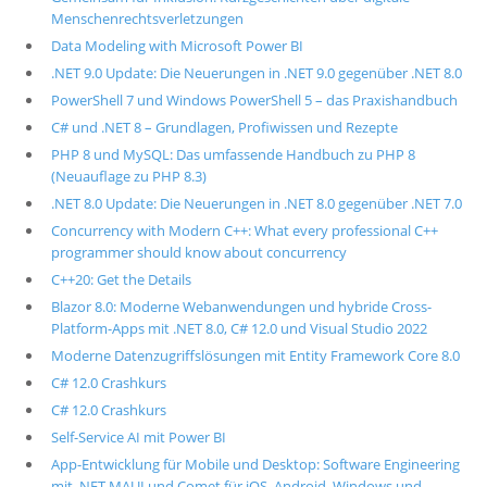
Menschenrechtsverletzungen
Data Modeling with Microsoft Power BI
.NET 9.0 Update: Die Neuerungen in .NET 9.0 gegenüber .NET 8.0
PowerShell 7 und Windows PowerShell 5 – das Praxishandbuch
C# und .NET 8 – Grundlagen, Profiwissen und Rezepte
PHP 8 und MySQL: Das umfassende Handbuch zu PHP 8
(Neuauflage zu PHP 8.3)
.NET 8.0 Update: Die Neuerungen in .NET 8.0 gegenüber .NET 7.0
Concurrency with Modern C++: What every professional C++
programmer should know about concurrency
C++20: Get the Details
Blazor 8.0: Moderne Webanwendungen und hybride Cross-
Platform-Apps mit .NET 8.0, C# 12.0 und Visual Studio 2022
Moderne Datenzugriffslösungen mit Entity Framework Core 8.0
C# 12.0 Crashkurs
C# 12.0 Crashkurs
Self-Service AI mit Power BI
App-Entwicklung für Mobile und Desktop: Software Engineering
mit .NET MAUI und Comet für iOS, Android, Windows und