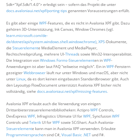
Sdk="Xpf.Sdk/1.4.0"> erledigt sein – sofern das Projekt die unter
docs.avaloniaui.net/xpf/porting-tips
genannten Voraussetzungen erfüllt.
Es gibt aber einige
WPF
-Features, die es nicht in Avalonia XPF gibt. Dazu
gehören 3D-Unterstützung, Ink Canvas, Window Chromes (vgl.
learn.microsoft.com/de-
de/dotnet/api/system.windows.shell.windowchrome)
,
XPS
-Dokumente,
die
Steuerelement
e MediaElement und MediaPlayer,
Rechtschreibprüfung, mehrere UI-
Thread
s sowie Win32-Interoperabilität.
Die Integration von
Windows Forms
-
Steuerelement
en in
WPF
-
Anwendungen ist aber laut FAQ "teilweise möglich". Ein in
WPF
-Fenstern
gezeigter
Webbrowser
läuft nur unter Windows und macOS, aber nicht
unter
Linux
, da es dort keinen eingebauten Standardbrowser gibt. Auch
den Layouttyp FlowDocument unterstützt Avalonia XPF bisher nicht
vollständig, siehe
docs.avaloniaui.net/xpf/missing-features.
Avalonia XPF erlaubt auch die Verwendung von einigen
Drittanbietersteuerelementbibliotheken: Actipro
WPF
Controls,
DevExpress
WPF
, Infragistics Ultimate UI for
WPF
, Syncfusion
WPF
Controls und
Telerik
UI for
WPF
sowie SCiShart. Auch Avalonia-
Steuerelement
e kann man in Avalonia XPF verwenden. Erlaubte
Programmiersprache
n sind C#,
Visual Basic .NET
und F#.