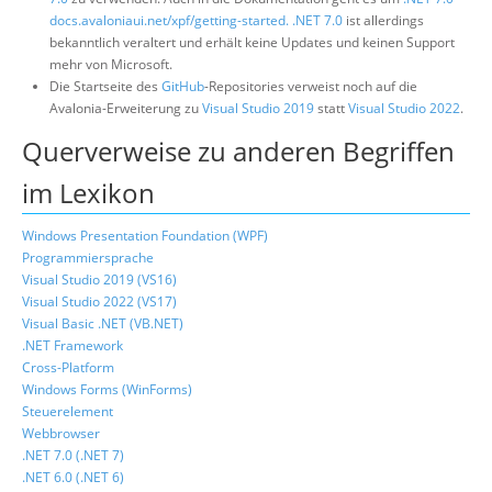
docs.avaloniaui.net/xpf/getting-started.
.NET 7.0
ist allerdings
bekanntlich veraltert und erhält keine Updates und keinen Support
mehr von Microsoft.
Die Startseite des
GitHub
-Repositories verweist noch auf die
Avalonia-Erweiterung zu
Visual Studio 2019
statt
Visual Studio 2022
.
Querverweise zu anderen Begriffen
im Lexikon
Windows Presentation Foundation (WPF)
Programmiersprache
Visual Studio 2019 (VS16)
Visual Studio 2022 (VS17)
Visual Basic .NET (VB.NET)
.NET Framework
Cross-Platform
Windows Forms (WinForms)
Steuerelement
Webbrowser
.NET 7.0 (.NET 7)
.NET 6.0 (.NET 6)