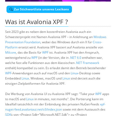
Über uns
Zur Stichwortliste unseres Lexikons
Suche
Was ist
Avalonia XPF
?
Seit 2023 gibt es neben dem kostenfreien Avalonia auch ein
Schwesterprojekt mit Namen Avalonia XPF – in Anlehnung an
Windows
Presentation Foundation
, wobei das Windows durch ein X für
Cross-
Platform
ersetzt wird. Avalonia XPF basiert auf Avalonia anstelle von
Milcore
, das die Basis für
WPF
ist. Avalonia XPF hat den Anspruch,
weitestgehend zu
WPF
(in der Version, die in
.NET 6.0
enthalten war,
welche fast alle Funktionen aus dem klassischen
.NET Framework
enthält) kompatibel zu sein. Es erlaubt damit den Betrieb bestehender
WPF
-Anwendungen auch auf macOS und den
Linux
-Desktop sowie
Embedded
Linux
. Windows, macOS und
Linux
sind derzeit auch die
einzigen Zielplattformen für Avalonia XPF.
Die Werbung von Avalonia UI zu Avalonia XPF sagt: "Take your
WPF
apps
to macOS and
Linux
in minutes, not months". Die Portierung kann im
Idealfall tatsächlich mit der Einbindung des privaten NuGet-Feeds
xpf-
nuget-feed.avaloniaui.net/v3/index.json
sowie mit dem Austausch des
SDK
s von <Project Sdk="Microsoft.NET.Sdk"> zu <Project