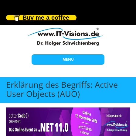
Buy me a coffee
MENU
Start
Erklärung des Begriffs: Active
Themen
User Objects (AUO)
Beratung
Individuelle Schulungen
Offene Seminare
Wissen