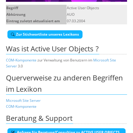
Über uns
Begriff
Active User Objects
Abkürzung
AUO
Suche
Eintrag zuletzt aktualisiert am
07.03.2004
Zur Stichwortliste unseres Lexikons
Was ist
Active User Objects
?
COM-Komponente
zur Verwaltung von Benutzern im
Microsoft Site
Server
3.0
Querverweise zu anderen Begriffen
im Lexikon
Microsoft Site Server
COM-Komponente
Beratung & Support
Anfrage für Beratung/Consulting zu ACTIVE USER OBJECTS