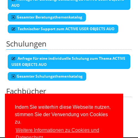
AUO
Gesamter Beratungsthemenkatalog
Technischer Support zum ACTIVE USER OBJECTS AUO
Schulungen
Anfrage für eine individuelle Schulung zum Thema ACTIVE
USER OBJECTS AUO
Gesamter Schulungsthemenkatalog
Fachbücher
Alle unsere aktuellen Fachbücher
Indem Sie weiterhin diese Webseite nutzen,
stimmen Sie der Verwendung von Cookies
E-Book-Abo für ab 99 Euro im Jahr
zu.
Weitere Informationen zu Cookies und
Datenschutz