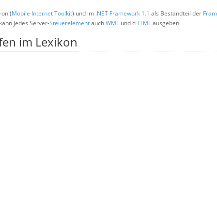
-on (
Mobile Internet Toolkit
) und im
.NET Framework 1.1
als Bestandteil der
Fram
 kann jedes Server-
Steuerelement
auch
WML
und c
HTML
ausgeben.
fen im Lexikon