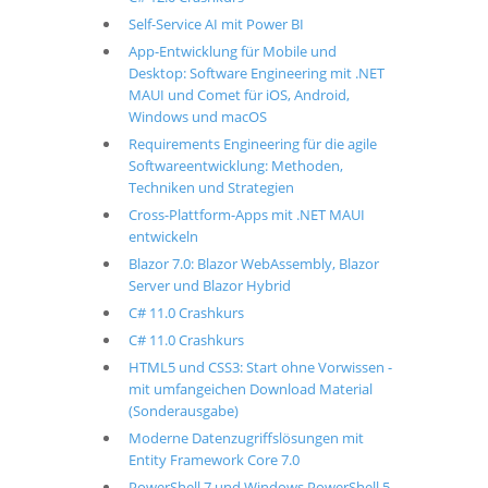
Self-Service AI mit Power BI
App-Entwicklung für Mobile und
Desktop: Software Engineering mit .NET
MAUI und Comet für iOS, Android,
Windows und macOS
Requirements Engineering für die agile
Softwareentwicklung: Methoden,
Techniken und Strategien
Cross-Plattform-Apps mit .NET MAUI
entwickeln
Blazor 7.0: Blazor WebAssembly, Blazor
Server und Blazor Hybrid
C# 11.0 Crashkurs
C# 11.0 Crashkurs
HTML5 und CSS3: Start ohne Vorwissen -
mit umfangeichen Download Material
(Sonderausgabe)
Moderne Datenzugriffslösungen mit
Entity Framework Core 7.0
PowerShell 7 und Windows PowerShell 5