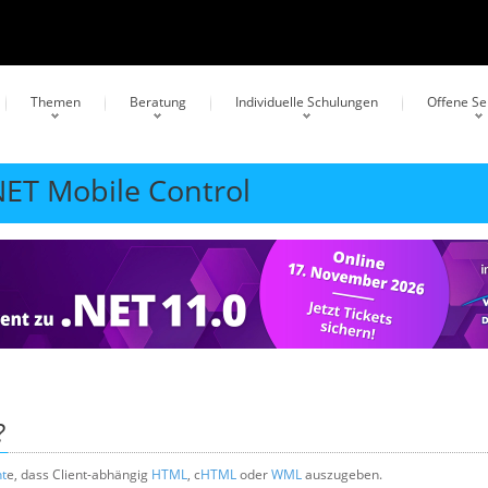
Themen
Beratung
Individuelle Schulungen
Offene S
NET Mobile Control
?
t
e, dass Client-abhängig
HTML
, c
HTML
oder
WML
auszugeben.