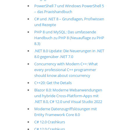
PowerShell 7 und Windows PowerShell 5
– das Praxishandbuch
C# und .NET 8 – Grundlagen, Profiwissen
und Rezepte
PHP 8 und MySQL: Das umfassende
Handbuch zu PHP 8 (Neuauflage zu PHP
8.3)
.NET 8.0 Update: Die Neuerungen in .NET
8.0 gegenüber .NET 7.0
Concurrency with Modern C++: What
every professional C++ programmer
should know about concurrency
C++20: Get the Details
Blazor 8.0: Moderne Webanwendungen
und hybride Cross-Platform-Apps mit
.NET 8.0, C# 12.0 und Visual Studio 2022
Moderne Datenzugriffslösungen mit
Entity Framework Core 8.0
C# 12.0 Crashkurs
C# 12.0 Crashkurs