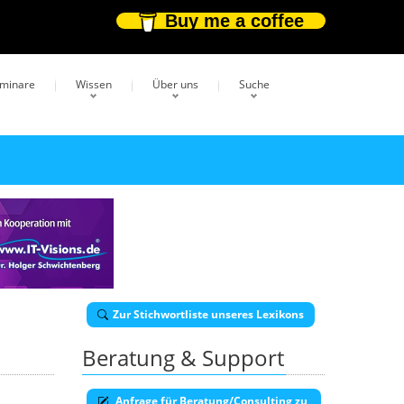
Buy me a coffee
eminare
Wissen
Über uns
Suche
Zur Stichwortliste unseres Lexikons
Beratung & Support
Anfrage für Beratung/Consulting zu