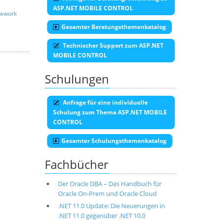
ASP.NET MOBILE CONTROL
ework
Gesamter Beratungsthemenkatalog
Technischer Support zum ASP.NET
MOBILE CONTROL
Schulungen
Anfrage für eine individuelle
Schulung zum Thema ASP.NET MOBILE
CONTROL
Gesamter Schulungsthemenkatalog
Fachbücher
Der Oracle DBA – Das Handbuch für
Oracle On-Prem und Oracle Cloud
.NET 11.0 Update: Die Neuerungen in
.NET 11.0 gegenüber .NET 10.0