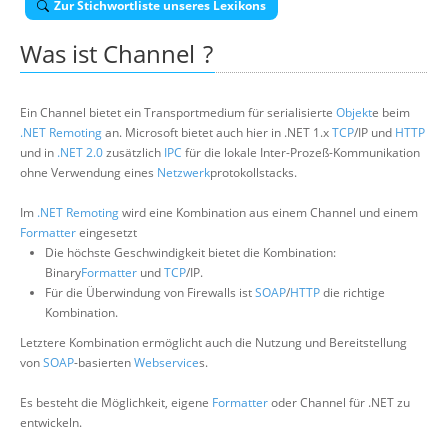
Zur Stichwortliste unseres Lexikons
Über uns
Was ist
Channel
?
Suche
Ein Channel bietet ein Transportmedium für serialisierte
Objekt
e beim
.NET Remoting
an. Microsoft bietet auch hier in .NET 1.x
TCP
/IP und
HTTP
und in
.NET 2.0
zusätzlich
IPC
für die lokale Inter-Prozeß-Kommunikation
ohne Verwendung eines
Netzwerk
protokollstacks.
Im
.NET Remoting
wird eine Kombination aus einem Channel und einem
Formatter
eingesetzt
Die höchste Geschwindigkeit bietet die Kombination:
Binary
Formatter
und
TCP
/IP.
Für die Überwindung von Firewalls ist
SOAP
/
HTTP
die richtige
Kombination.
Letztere Kombination ermöglicht auch die Nutzung und Bereitstellung
von
SOAP
-basierten
Webservice
s.
Es besteht die Möglichkeit, eigene
Formatter
oder Channel für .NET zu
entwickeln.