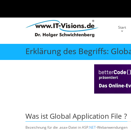
Start
Erklärung des Begriffs: Globa
Was ist
Global Application File
?
Bezeichnung für die .asax-Datei in ASP
.NET
-Webanwendungen