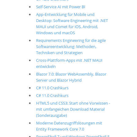
Self-Service AI mit Power BI
App-Entwicklung für Mobile und
Desktop: Software Engineering mit .NET
MAUI und Comet für iOS, Android,
Windows und macOS
Requirements Engineering für die agile
Softwareentwicklung: Methoden,
Techniken und Strategien
Cross-Plattform-Apps mit .NET MAUI
entwickeln
Blazor 7.0: Blazor WebAssembly, Blazor
Server und Blazor Hybrid
C# 11.0 Crashkurs
C# 11.0 Crashkurs
HTML5 und CSS3: Start ohne Vorwissen -
mit umfangeichen Download Material
(Sonderausgabe)
Moderne Datenzugriffslösungen mit
Entity Framework Core 7.0
PowerShell 7 und Windows PowerShell 5