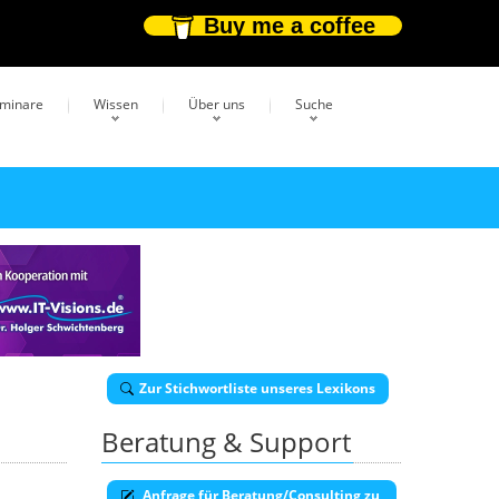
Buy me a coffee
eminare
Wissen
Über uns
Suche
Zur Stichwortliste unseres Lexikons
Beratung & Support
Anfrage für Beratung/Consulting zu