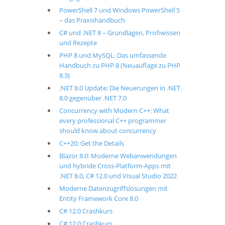
PowerShell 7 und Windows PowerShell 5
– das Praxishandbuch
C# und .NET 8 – Grundlagen, Profiwissen
und Rezepte
PHP 8 und MySQL: Das umfassende
Handbuch zu PHP 8 (Neuauflage zu PHP
8.3)
.NET 8.0 Update: Die Neuerungen in .NET
8.0 gegenüber .NET 7.0
Concurrency with Modern C++: What
every professional C++ programmer
should know about concurrency
C++20: Get the Details
Blazor 8.0: Moderne Webanwendungen
und hybride Cross-Platform-Apps mit
.NET 8.0, C# 12.0 und Visual Studio 2022
Moderne Datenzugriffslösungen mit
Entity Framework Core 8.0
C# 12.0 Crashkurs
C# 12.0 Crashkurs