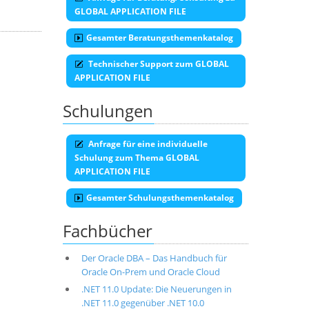
GLOBAL APPLICATION FILE
Gesamter Beratungsthemenkatalog
Technischer Support zum GLOBAL
APPLICATION FILE
Schulungen
Anfrage für eine individuelle
Schulung zum Thema GLOBAL
APPLICATION FILE
Gesamter Schulungsthemenkatalog
Fachbücher
Der Oracle DBA – Das Handbuch für
Oracle On-Prem und Oracle Cloud
.NET 11.0 Update: Die Neuerungen in
.NET 11.0 gegenüber .NET 10.0