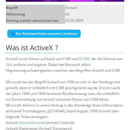
Über uns
Begriff
ActiveX
Abkürzung
AX
Suche
Eintrag zuletzt aktualisiert am
23.09.2009
Zur Stichwortliste unseres Lexikons
Was ist
ActiveX
?
ActiveX ist ein Dienst auf Basis von COM und
DCOM
, der die Dienste von
OLE
umfasst und ergänzt. Dabei hat Microsoft selbst
Abgrenzungsschwierigkeiten zwischen den Begriffen ActiveX und COM.
Microsoft hat den Begriff ActiveX seit 1996 so sehr in den Vordergrund
gestellt, dass er schließlich mit COM gleichgesetzt wurde. Erst im Laufe
der Jahre 1998 und 1999 fand eine Rückbesinnung statt, die schließlich
zur Einschränkung von ActiveX auf einen Dienst von COM führte.
Microsoft definiert in einem Beitrag in der Knowledge Base (»Description
of ActiveX Technologies«, [Q154544], Stand August 1999) ActiveX über
folgende Teiltechnologien:
ActiveX-
Steuerelement
e (ActiveX Controls)
ActiveX-Dokumente (ActiveX Documents)