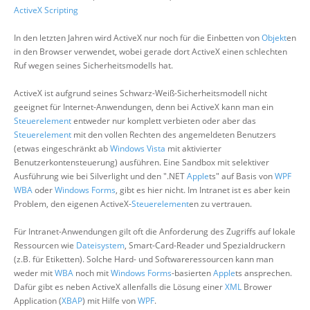
ActiveX Scripting
In den letzten Jahren wird ActiveX nur noch für die Einbetten von
Objekt
en
in den Browser verwendet, wobei gerade dort ActiveX einen schlechten
Ruf wegen seines Sicherheitsmodells hat.
ActiveX ist aufgrund seines Schwarz-Weiß-Sicherheitsmodell nicht
geeignet für Internet-Anwendungen, denn bei ActiveX kann man ein
Steuerelement
entweder nur komplett verbieten oder aber das
Steuerelement
mit den vollen Rechten des angemeldeten Benutzers
(etwas eingeschränkt ab
Windows Vista
mit aktivierter
Benutzerkontensteuerung) ausführen. Eine Sandbox mit selektiver
Ausführung wie bei Silverlight und den ".NET
Apple
ts" auf Basis von
WPF
WBA
oder
Windows Forms
, gibt es hier nicht. Im Intranet ist es aber kein
Problem, den eigenen ActiveX-
Steuerelement
en zu vertrauen.
Für Intranet-Anwendungen gilt oft die Anforderung des Zugriffs auf lokale
Ressourcen wie
Dateisystem
, Smart-Card-Reader und Spezialdruckern
(z.B. für Etiketten). Solche Hard- und Softwareressourcen kann man
weder mit
WBA
noch mit
Windows Forms
-basierten
Apple
ts ansprechen.
Dafür gibt es neben ActiveX allenfalls die Lösung einer
XML
Brower
Application (
XBAP
) mit Hilfe von
WPF
.