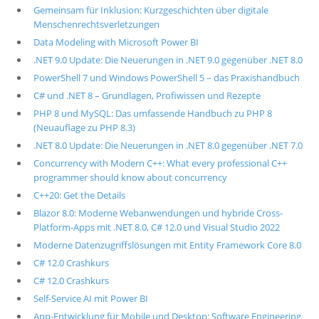
Gemeinsam für Inklusion: Kurzgeschichten über digitale
Menschenrechtsverletzungen
Data Modeling with Microsoft Power BI
.NET 9.0 Update: Die Neuerungen in .NET 9.0 gegenüber .NET 8.0
PowerShell 7 und Windows PowerShell 5 – das Praxishandbuch
C# und .NET 8 – Grundlagen, Profiwissen und Rezepte
PHP 8 und MySQL: Das umfassende Handbuch zu PHP 8
(Neuauflage zu PHP 8.3)
.NET 8.0 Update: Die Neuerungen in .NET 8.0 gegenüber .NET 7.0
Concurrency with Modern C++: What every professional C++
programmer should know about concurrency
C++20: Get the Details
Blazor 8.0: Moderne Webanwendungen und hybride Cross-
Platform-Apps mit .NET 8.0, C# 12.0 und Visual Studio 2022
Moderne Datenzugriffslösungen mit Entity Framework Core 8.0
C# 12.0 Crashkurs
C# 12.0 Crashkurs
Self-Service AI mit Power BI
App-Entwicklung für Mobile und Desktop: Software Engineering