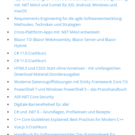
mit .NET MAUI und Comet für iOS, Android, Windows und
macOS
Requirements Engineering für die agile Softwareentwicklung:
Methoden, Techniken und Strategien
Cross-Plattform-Apps mit .NET MAUI entwickeln
Blazor 7.0: Blazor WebAssembly, Blazor Server und Blazor
Hybrid
C# 11.0 Crashkurs
C# 11.0 Crashkurs
HTML5 und CSS3: Start ohne Vorwissen - mit umfangeichen
Download Material (Sonderausgabe)
Moderne Datenzugriffslösungen mit Entity Framework Core 7.0
PowerShell 7 und Windows PowerShell 5 – das Praxishandbuch
ASP.NET Core Security
Digitale Barrierefreiheit für alle!
C# und .NET 6 – Grundlagen, Profiwissen und Rezepte
C++ Core Guidelines Explained: Best Practices for Modern C++
Vue.js 3 Crashkurs
Handbuch für Softwareentwickler: Das Standardwerk für