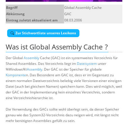
Über uns
Begriff
Global Assembly Cache
Abkürzung
GAC
Suche
Eintrag zuletzt aktualisiert am
08.03.2006
Zur Stichwortliste unseres Lexikons
Was ist
Global Assembly Cache
?
Der Global
Assembly
Cache (GAC) ist ein systemweites Verzeichnis für
Shared Assemblies. Das Verzeichnis liegt im
Dateisystem
unter
%Windows%\
Assembly
. Der GAC ist der Speicher für globale
Komponente
n. Das Besondere am GAC ist, dass er im Gegensatz zu
einem normalen Dateiverzeichnis beliebig viele Versionen einer einzigen
Datei (auch bei gleichem Namen) speichern kann. Dies wird möglich, weil
der GAC in der Implementierung kein einzelnes Verzeichnis, sondern
eine Verzeichnishierarchie ist.
Die Verwendung des GACs sollte wohl überlegt sein, da dieser Speicher
genau wie das System32-Verzeichnis dazu neigen wird, mit längst nicht
mehr benötigten Assemblies gefüllt zu sein.