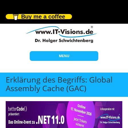
Buy me a coffee
MENU
Start
Erklärung des Begriffs: Global
Themen
Assembly Cache (GAC)
Beratung
Individuelle Schulungen
Offene Seminare
Wissen