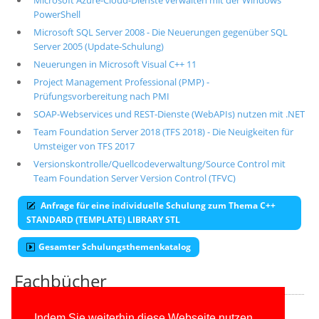
Microsoft Azure-Cloud-Dienste verwalten mit der Windows
PowerShell
Microsoft SQL Server 2008 - Die Neuerungen gegenüber SQL
Server 2005 (Update-Schulung)
Neuerungen in Microsoft Visual C++ 11
Project Management Professional (PMP) -
Prüfungsvorbereitung nach PMI
SOAP-Webservices und REST-Dienste (WebAPIs) nutzen mit .NET
Team Foundation Server 2018 (TFS 2018) - Die Neuigkeiten für
Umsteiger von TFS 2017
Versionskontrolle/Quellcodeverwaltung/Source Control mit
Team Foundation Server Version Control (TFVC)
Anfrage für eine individuelle Schulung zum Thema C++
STANDARD (TEMPLATE) LIBRARY STL
Gesamter Schulungsthemenkatalog
Fachbücher
Alle unsere aktuellen Fachbücher
Indem Sie weiterhin diese Webseite nutzen,