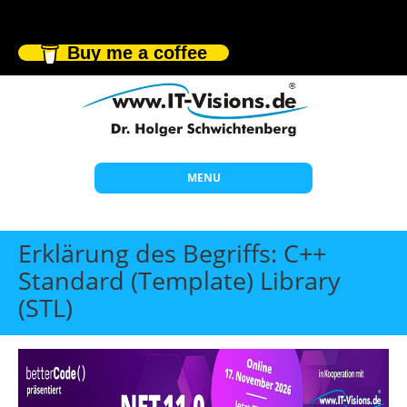
Buy me a coffee
MENU
Start
Erklärung des Begriffs: C++
Themen
Standard (Template) Library
(STL)
Beratung
Individuelle Schulungen
Offene Seminare
Wissen