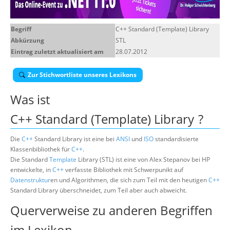
Über uns
Begriff
C++ Standard (Template) Library
Suche
Abkürzung
STL
Eintrag zuletzt aktualisiert am
28.07.2012
Zur Stichwortliste unseres Lexikons
Was ist
C++ Standard (Template) Library
?
Die
C++
Standard Library ist eine bei
ANSI
und
ISO
standardisierte
Klassenbibliothek für
C++
.
Die Standard
Template
Library (STL) ist eine von Alex Stepanov bei HP
entwickelte, in
C++
verfasste Bibliothek mit Schwerpunikt auf
Datenstruktur
en und Algorithmen, die sich zum Teil mit den heutigen
C++
Standard Library überschneidet, zum Teil aber auch abweicht.
Querverweise zu anderen Begriffen
im Lexikon